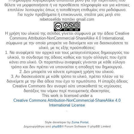
Η δημιουργία λογαριασμού απαιτείται μόνο για την περίπτωση που
θέλετε να μορφοποιήσετε ή να προσθέσετε πληροφορία και για κάποιες
επιπλέον λειτουργίες όπως η τοποθέτηση επιθυμίας στο ραδιόφωνο.
Για τυχόν προβλήματα ή επικοινωνία, στείλτε μας μεηλ στο
rebetoselida παπάκι gmail.com
Η χρήση του υλικού της σελίδας γίνεται σύμφωνα με την άδεια Creative
Commons Attribution-NonCommercial-ShareAlike 4.0 International,
σύμφωνα με την οποία μπορείτε να διανείμετε και να διασκευάσετε το
υλικό, με τις εξής προϋποθέσεις:
1. Να αναφέρετε τον αρχικό και τους μεταγενέστερους δημιουργούς του
υλικού, το σύνδεσμο της άδειας καθώς και τυχόν αλλαγές που έχετε
κάνει στο υλικό. Οι παραπάνω αναφορές γίνονται με κάθε εύλογο
τρόπο και δεν πρέπει να υπονοείται η αποδοχή του δημιουργού.
2. Δεν μπορείτε να κάνετε εμπορική χρήση του υλικού.
3. Αν διασκευάσετε με κάθε τρόπο το υλικό, πρέπει πλέον να το
διανείμετε με την ίδια άδεια που έχει το πρωτότυπο. Η ύπαρξη άδειας
Creative Commons δεν αναιρεί ούτε υποκαθιστά τις ισχύουσες
διατάξεις του νόμου περί πνευματικής ιδιοκτησίας.
This work is licensed under a
Creative Commons Attribution-NonCommercial-ShareAlike 4.0
International License
.
Style developer by
Zuma Portal
,
Δημιουργήθηκε από
phpBB
® Forum Software © phpBB Limited