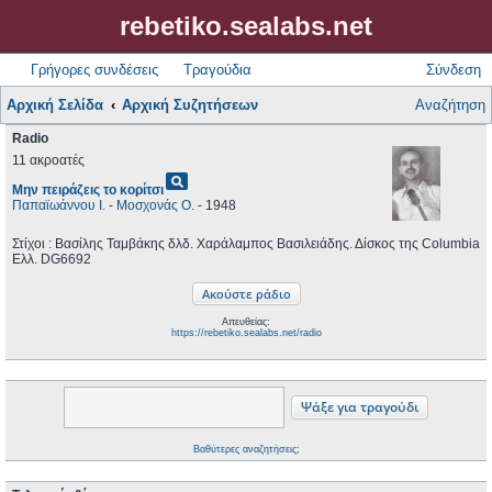
rebetiko.sealabs.net
Γρήγορες συνδέσεις
Τραγούδια
Σύνδεση
Αρχική Σελίδα
Αρχική Συζητήσεων
Αναζήτηση
Radio
11 ακροατές
pageview
Μην πειράζεις το κορίτσι
Παπαϊωάννου Ι.
-
Μοσχονάς Ο.
- 1948
Στίχοι : Βασίλης Ταμβάκης δλδ. Χαράλαμπος Βασιλειάδης. Δίσκος της Columbia
Ελλ. DG6692
Απευθείας:
https://rebetiko.sealabs.net/radio
Βαθύτερες αναζητήσεις;