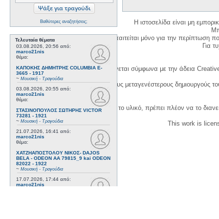
Η ιστοσελίδα είναι μη εμπορι
Βαθύτερες αναζητήσεις;
Μπ
Η δημιουργία λογαριασμού απαιτείται μόνο για την περίπτωση π
Τελευταία θέματα
Για τυχ
03.08.2026, 20:56
από:
marco21nis
θέμα:
ΚΑΠΟΚΗΣ ΔΗΜΗΤΡΗΣ COLUMBIA E-
Η χρήση του υλικού της σελίδας γίνεται σύμφωνα με την άδεια Creativ
3665 - 1917
~
Μουσική - Τραγούδια
1. Να αναφέρετε τον αρχικό και τους μεταγενέστερους δημιουργούς τ
03.08.2026, 20:55
από:
marco21nis
θέμα:
3. Αν διασκευάσετε με κάθε τρόπο το υλικό, πρέπει πλέον να το διανε
ΣΤΑΣΙΝΟΠΟΥΛΟΣ ΣΩΤΗΡΗΣ VICTOR
73281 - 1921
~
Μουσική - Τραγούδια
This work is lice
21.07.2026, 16:41
από:
marco21nis
θέμα:
ΧΑΤΖΗΑΠΟΣΤΟΛΟΥ ΝΙΚΟΣ- DAJOS
BELA - ODEON AA 79815_9 kai ODEON
82022 - 1922
~
Μουσική - Τραγούδια
17.07.2026, 17:44
από:
marco21nis
θέμα:
ΒΕΜΠΟ ΣΟΦΙΑ HIS MASTER'S VOICE
AO 5071 - 1952
~
Μουσική - Τραγούδια