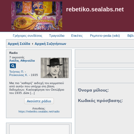
rebetiko.sealabs.net
Γρήγορες συνδέσεις
Τραγούδια
Ετικέτες
Ρεμπετο-pedia (wiki)
Βιβλ
Αρχική Σελίδα
Αρχική Συζητήσεων
Radio
7 ακροατές
Λούλα, Αθηνούλα
pageview
Τούντας Π.
-
Ρούκουνας Κ.
- 1935
Μια πιο "καθαρή" εκδοχή του κομματιού
από αυτήν που υπήρχε στη βάση
Όνομα μέλους:
δεδομένων. Κυκλοφόρησε τον Οκτώβριο
του 1935. Δίσκ [...]
Κωδικός πρόσβασης:
Απευθείας:
https://rebetiko.sealabs.net/radio