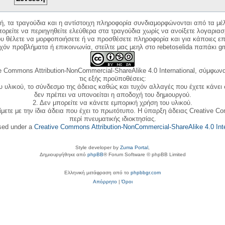
κή, τα τραγούδια και η αντίστοιχη πληροφορία συνδιαμορφώνονται από τα μέλ
ορείτε να περιηγηθείτε ελεύθερα στα τραγούδια χωρίς να ανοίξετε λογαριασ
ου θέλετε να μορφοποιήσετε ή να προσθέσετε πληροφορία και για κάποιες επ
όν προβλήματα ή επικοινωνία, στείλτε μας μεηλ στο rebetoselida παπάκι g
e Commons Attribution-NonCommercial-ShareAlike 4.0 International, σύμφωνα 
τις εξής προϋποθέσεις:
ου υλικού, το σύνδεσμο της άδειας καθώς και τυχόν αλλαγές που έχετε κάνει
δεν πρέπει να υπονοείται η αποδοχή του δημιουργού.
2. Δεν μπορείτε να κάνετε εμπορική χρήση του υλικού.
ίμετε με την ίδια άδεια που έχει το πρωτότυπο. Η ύπαρξη άδειας Creative C
περί πνευματικής ιδιοκτησίας.
nsed under a
Creative Commons Attribution-NonCommercial-ShareAlike 4.0 Inte
Style developer by
Zuma Portal
,
Δημιουργήθηκε από
phpBB
® Forum Software © phpBB Limited
Ελληνική μετάφραση από το
phpbbgr.com
Απόρρητο
|
Όροι