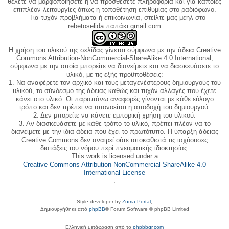
θέλετε να μορφοποιήσετε ή να προσθέσετε πληροφορία και για κάποιες
επιπλέον λειτουργίες όπως η τοποθέτηση επιθυμίας στο ραδιόφωνο.
Για τυχόν προβλήματα ή επικοινωνία, στείλτε μας μεηλ στο
rebetoselida παπάκι gmail.com
Η χρήση του υλικού της σελίδας γίνεται σύμφωνα με την άδεια Creative
Commons Attribution-NonCommercial-ShareAlike 4.0 International,
σύμφωνα με την οποία μπορείτε να διανείμετε και να διασκευάσετε το
υλικό, με τις εξής προϋποθέσεις:
1. Να αναφέρετε τον αρχικό και τους μεταγενέστερους δημιουργούς του
υλικού, το σύνδεσμο της άδειας καθώς και τυχόν αλλαγές που έχετε
κάνει στο υλικό. Οι παραπάνω αναφορές γίνονται με κάθε εύλογο
τρόπο και δεν πρέπει να υπονοείται η αποδοχή του δημιουργού.
2. Δεν μπορείτε να κάνετε εμπορική χρήση του υλικού.
3. Αν διασκευάσετε με κάθε τρόπο το υλικό, πρέπει πλέον να το
διανείμετε με την ίδια άδεια που έχει το πρωτότυπο. Η ύπαρξη άδειας
Creative Commons δεν αναιρεί ούτε υποκαθιστά τις ισχύουσες
διατάξεις του νόμου περί πνευματικής ιδιοκτησίας.
This work is licensed under a
Creative Commons Attribution-NonCommercial-ShareAlike 4.0
International License
.
Style developer by
Zuma Portal
,
Δημιουργήθηκε από
phpBB
® Forum Software © phpBB Limited
Ελληνική μετάφραση από το
phpbbgr.com