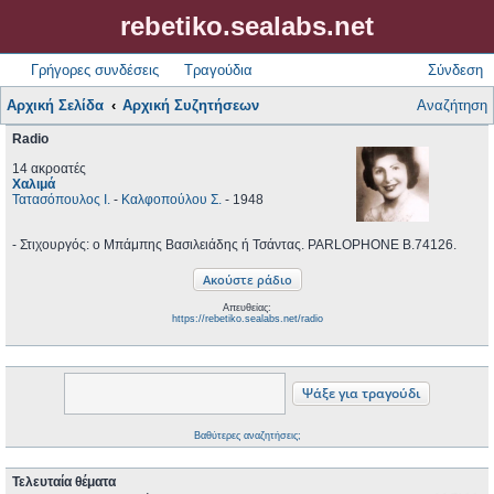
rebetiko.sealabs.net
Γρήγορες συνδέσεις
Τραγούδια
Σύνδεση
Αρχική Σελίδα
Αρχική Συζητήσεων
Αναζήτηση
Radio
14 ακροατές
Χαλιμά
Τατασόπουλος Ι.
-
Καλφοπούλου Σ.
- 1948
- Στιχουργός: ο Μπάμπης Βασιλειάδης ή Τσάντας. PARLOPHONE B.74126.
Απευθείας:
https://rebetiko.sealabs.net/radio
Βαθύτερες αναζητήσεις;
Τελευταία θέματα