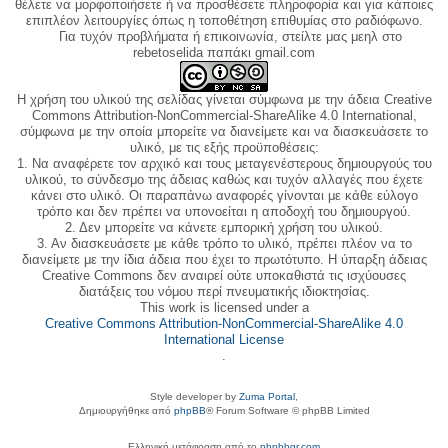
θέλετε να μορφοποιήσετε ή να προσθέσετε πληροφορία και για κάποιες
επιπλέον λειτουργίες όπως η τοποθέτηση επιθυμίας στο ραδιόφωνο.
Για τυχόν προβλήματα ή επικοινωνία, στείλτε μας μεηλ στο
rebetoselida παπάκι gmail.com
Η χρήση του υλικού της σελίδας γίνεται σύμφωνα με την άδεια Creative
Commons Attribution-NonCommercial-ShareAlike 4.0 International,
σύμφωνα με την οποία μπορείτε να διανείμετε και να διασκευάσετε το
υλικό, με τις εξής προϋποθέσεις:
1. Να αναφέρετε τον αρχικό και τους μεταγενέστερους δημιουργούς του
υλικού, το σύνδεσμο της άδειας καθώς και τυχόν αλλαγές που έχετε
κάνει στο υλικό. Οι παραπάνω αναφορές γίνονται με κάθε εύλογο
τρόπο και δεν πρέπει να υπονοείται η αποδοχή του δημιουργού.
2. Δεν μπορείτε να κάνετε εμπορική χρήση του υλικού.
3. Αν διασκευάσετε με κάθε τρόπο το υλικό, πρέπει πλέον να το
διανείμετε με την ίδια άδεια που έχει το πρωτότυπο. Η ύπαρξη άδειας
Creative Commons δεν αναιρεί ούτε υποκαθιστά τις ισχύουσες
διατάξεις του νόμου περί πνευματικής ιδιοκτησίας.
This work is licensed under a
Creative Commons Attribution-NonCommercial-ShareAlike 4.0
International License
.
Style developer by
Zuma Portal
,
Δημιουργήθηκε από
phpBB
® Forum Software © phpBB Limited
Ελληνική μετάφραση από το
phpbbgr.com