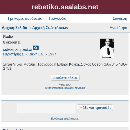
rebetiko.sealabs.net
Γρήγορες συνδέσεις
Τραγούδια
Σύνδεση
Αρχική Σελίδα
Αρχική Συζητήσεων
Αναζήτηση
Radio
8 ακροατές
pageview
Μάτια μου μεγάλα
Περιστέρης Σ.
-
Κάκκη Ελβ.
- 1937
Στίχοι Μίνως Μάτσας. Τραγουδά η Ελβίρα Κάκκη. Δίσκος Odeon GA-7045 / GO-
2753.
Απευθείας:
https://rebetiko.sealabs.net/radio
Βαθύτερες αναζητήσεις;