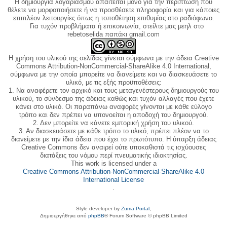
Η δημιουργία λογαριασμού απαιτείται μόνο για την περίπτωση που
θέλετε να μορφοποιήσετε ή να προσθέσετε πληροφορία και για κάποιες
επιπλέον λειτουργίες όπως η τοποθέτηση επιθυμίας στο ραδιόφωνο.
Για τυχόν προβλήματα ή επικοινωνία, στείλτε μας μεηλ στο
rebetoselida παπάκι gmail.com
Η χρήση του υλικού της σελίδας γίνεται σύμφωνα με την άδεια Creative
Commons Attribution-NonCommercial-ShareAlike 4.0 International,
σύμφωνα με την οποία μπορείτε να διανείμετε και να διασκευάσετε το
υλικό, με τις εξής προϋποθέσεις:
1. Να αναφέρετε τον αρχικό και τους μεταγενέστερους δημιουργούς του
υλικού, το σύνδεσμο της άδειας καθώς και τυχόν αλλαγές που έχετε
κάνει στο υλικό. Οι παραπάνω αναφορές γίνονται με κάθε εύλογο
τρόπο και δεν πρέπει να υπονοείται η αποδοχή του δημιουργού.
2. Δεν μπορείτε να κάνετε εμπορική χρήση του υλικού.
3. Αν διασκευάσετε με κάθε τρόπο το υλικό, πρέπει πλέον να το
διανείμετε με την ίδια άδεια που έχει το πρωτότυπο. Η ύπαρξη άδειας
Creative Commons δεν αναιρεί ούτε υποκαθιστά τις ισχύουσες
διατάξεις του νόμου περί πνευματικής ιδιοκτησίας.
This work is licensed under a
Creative Commons Attribution-NonCommercial-ShareAlike 4.0
International License
.
Style developer by
Zuma Portal
,
Δημιουργήθηκε από
phpBB
® Forum Software © phpBB Limited