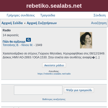
rebetiko.sealabs.net
Γρήγορες συνδέσεις
Τραγούδια
Σύνδεση
Αρχική Σελίδα
Αρχική Συζητήσεων
Αναζήτηση
Radio
14 ακροατές
pageview
Πάλι θα σμίξουμε
Τσιτσάνης Β.
-
Νίνου Μ.
- 1949
Χασαποσέρβικο σε στίχους Γιώργου Μητσάκη. Ηχογραφήθηκε στις 08/12/1949.
Δίσκος HMV AO-2893 / OGA 1530. Στην ετικέτα σαν συνθέτης αναφέρ� [...]
Απευθείας:
https://rebetiko.sealabs.net/radio
Βαθύτερες αναζητήσεις;