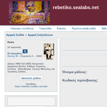
rebetiko.sealabs.net
Γρήγορες συνδέσεις
Τραγούδια
Ετικέτες
Ρεμπετο-pedia (wiki)
Βιβλ
Αρχική Σελίδα
Αρχική Συζητήσεων
Radio
10 ακροατές
pageview
Οι τσιγγάνες
Χιώτης Μ.
-
Ευγενικός Α.
- 1949
Δίσκος HMV AO-2860 Ακορντεόν:
Δερέμπεη Βούλα, Κιθάρα: Καρίπης
Κώστας , Μπουζούκια: Χιώτης Μανώλης και
Όνομα μέλους:
Χρυσίνης Στέλιος
Κωδικός πρόσβασης:
Απευθείας:
https://rebetiko.sealabs.net/radio