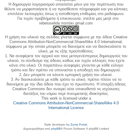
Η δημιουργία λογαριασμού απαιτείται μόνο για την περίπτωση που
θέλετε να μορφοποιήσετε ή να προσθέσετε πληροφορία και για κάποιες
επιπλέον λειτουργίες όπως η τοποθέτηση επιθυμίας στο ραδιόφωνο.
Για τυχόν προβλήματα ή επικοινωνία, στείλτε μας μεηλ στο
rebetoselida παπάκι gmail.com
Η χρήση του υλικού της σελίδας γίνεται σύμφωνα με την άδεια Creative
Commons Attribution-NonCommercial-ShareAlike 4.0 International,
σύμφωνα με την οποία μπορείτε να διανείμετε και να διασκευάσετε το
υλικό, με τις εξής προϋποθέσεις:
1. Να αναφέρετε τον αρχικό και τους μεταγενέστερους δημιουργούς του
υλικού, το σύνδεσμο της άδειας καθώς και τυχόν αλλαγές που έχετε
κάνει στο υλικό. Οι παραπάνω αναφορές γίνονται με κάθε εύλογο
τρόπο και δεν πρέπει να υπονοείται η αποδοχή του δημιουργού.
2. Δεν μπορείτε να κάνετε εμπορική χρήση του υλικού.
3. Αν διασκευάσετε με κάθε τρόπο το υλικό, πρέπει πλέον να το
διανείμετε με την ίδια άδεια που έχει το πρωτότυπο. Η ύπαρξη άδειας
Creative Commons δεν αναιρεί ούτε υποκαθιστά τις ισχύουσες
διατάξεις του νόμου περί πνευματικής ιδιοκτησίας.
This work is licensed under a
Creative Commons Attribution-NonCommercial-ShareAlike 4.0
International License
.
Style developer by
Zuma Portal
,
Δημιουργήθηκε από
phpBB
® Forum Software © phpBB Limited