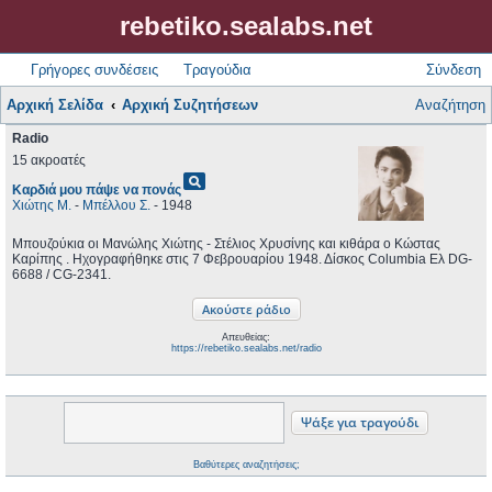
rebetiko.sealabs.net
Γρήγορες συνδέσεις
Τραγούδια
Σύνδεση
Αρχική Σελίδα
Αρχική Συζητήσεων
Αναζήτηση
Radio
15 ακροατές
pageview
Καρδιά μου πάψε να πονάς
Χιώτης Μ.
-
Μπέλλου Σ.
- 1948
Μπουζούκια οι Μανώλης Χιώτης - Στέλιος Χρυσίνης και κιθάρα ο Κώστας
Καρίπης . Ηχογραφήθηκε στις 7 Φεβρουαρίου 1948. Δίσκος Columbia Ελ DG-
6688 / CG-2341.
Απευθείας:
https://rebetiko.sealabs.net/radio
Βαθύτερες αναζητήσεις;