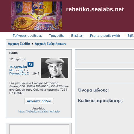
rebetiko.sealabs.net
Γρήγορες συνδέσεις
Τραγούδια
Ετικέτες
Ρεμπετο-pedia (wiki)
Βιβλ
Αρχική Σελίδα
Αρχική Συζητήσεων
Radio
12 ακροατές
pageview
Το οργανάκι
Μητσάκης Γ.
-
Παγιουμτζής Σ.
- 1947
Στο μπουζούκι ο Γιώργος Μητσάκης.
Δίσκος COLUMBIA DG-6630 / CG-2224 και
Όνομα μέλους:
ανατύπωση στον Columbia Αμερικής 7274-
F / 40637.
Κωδικός πρόσβασης:
Απευθείας:
https://rebetiko.sealabs.net/radio