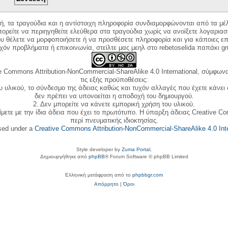
κή, τα τραγούδια και η αντίστοιχη πληροφορία συνδιαμορφώνονται από τα μέλ
ορείτε να περιηγηθείτε ελεύθερα στα τραγούδια χωρίς να ανοίξετε λογαριασ
ου θέλετε να μορφοποιήσετε ή να προσθέσετε πληροφορία και για κάποιες επ
όν προβλήματα ή επικοινωνία, στείλτε μας μεηλ στο rebetoselida παπάκι g
e Commons Attribution-NonCommercial-ShareAlike 4.0 International, σύμφωνα 
τις εξής προϋποθέσεις:
ου υλικού, το σύνδεσμο της άδειας καθώς και τυχόν αλλαγές που έχετε κάνει
δεν πρέπει να υπονοείται η αποδοχή του δημιουργού.
2. Δεν μπορείτε να κάνετε εμπορική χρήση του υλικού.
ίμετε με την ίδια άδεια που έχει το πρωτότυπο. Η ύπαρξη άδειας Creative C
περί πνευματικής ιδιοκτησίας.
nsed under a
Creative Commons Attribution-NonCommercial-ShareAlike 4.0 Inte
Style developer by
Zuma Portal
,
Δημιουργήθηκε από
phpBB
® Forum Software © phpBB Limited
Ελληνική μετάφραση από το
phpbbgr.com
Απόρρητο
|
Όροι