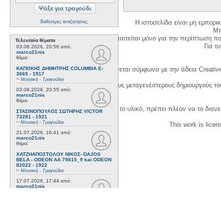
Η ιστοσελίδα είναι μη εμπορι
Βαθύτερες αναζητήσεις;
Μπ
Η δημιουργία λογαριασμού απαιτείται μόνο για την περίπτωση π
Τελευταία θέματα
Για τυχ
03.08.2026, 20:56
από:
marco21nis
θέμα:
ΚΑΠΟΚΗΣ ΔΗΜΗΤΡΗΣ COLUMBIA E-
Η χρήση του υλικού της σελίδας γίνεται σύμφωνα με την άδεια Creativ
3665 - 1917
~
Μουσική - Τραγούδια
1. Να αναφέρετε τον αρχικό και τους μεταγενέστερους δημιουργούς τ
03.08.2026, 20:55
από:
marco21nis
θέμα:
3. Αν διασκευάσετε με κάθε τρόπο το υλικό, πρέπει πλέον να το διανε
ΣΤΑΣΙΝΟΠΟΥΛΟΣ ΣΩΤΗΡΗΣ VICTOR
73281 - 1921
~
Μουσική - Τραγούδια
This work is lice
21.07.2026, 16:41
από:
marco21nis
θέμα:
ΧΑΤΖΗΑΠΟΣΤΟΛΟΥ ΝΙΚΟΣ- DAJOS
BELA - ODEON AA 79815_9 kai ODEON
82022 - 1922
~
Μουσική - Τραγούδια
17.07.2026, 17:44
από:
marco21nis
θέμα:
ΒΕΜΠΟ ΣΟΦΙΑ HIS MASTER'S VOICE
AO 5071 - 1952
~
Μουσική - Τραγούδια