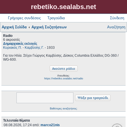
rebetiko.sealabs.net
Γρήγορες συνδέσεις
Τραγούδια
Σύνδεση
Αρχική Σελίδα
Αρχική Συζητήσεων
Αναζήτηση
Radio
6 ακροατές
Δημαρχιακές εκλογές
Κυριακός Π.
-
Καμβύσης Γ.
- 1933
Για τον Ηλία. Στίχοι Γιώργος Καμβύσης. Δίσκος Columbia Ελλάδος DG-360 /
WG-600.
Απευθείας:
https://rebetiko.sealabs.net/radio
Βαθύτερες αναζητήσεις;
Τελευταία θέματα
08.08.2026, 17:24
από:
marco21nis