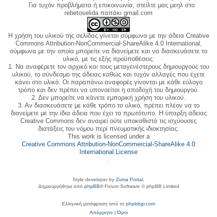
Για τυχόν προβλήματα ή επικοινωνία, στείλτε μας μεηλ στο
rebetoselida παπάκι gmail.com
Η χρήση του υλικού της σελίδας γίνεται σύμφωνα με την άδεια Creative
Commons Attribution-NonCommercial-ShareAlike 4.0 International,
σύμφωνα με την οποία μπορείτε να διανείμετε και να διασκευάσετε το
υλικό, με τις εξής προϋποθέσεις:
1. Να αναφέρετε τον αρχικό και τους μεταγενέστερους δημιουργούς του
υλικού, το σύνδεσμο της άδειας καθώς και τυχόν αλλαγές που έχετε
κάνει στο υλικό. Οι παραπάνω αναφορές γίνονται με κάθε εύλογο
τρόπο και δεν πρέπει να υπονοείται η αποδοχή του δημιουργού.
2. Δεν μπορείτε να κάνετε εμπορική χρήση του υλικού.
3. Αν διασκευάσετε με κάθε τρόπο το υλικό, πρέπει πλέον να το
διανείμετε με την ίδια άδεια που έχει το πρωτότυπο. Η ύπαρξη άδειας
Creative Commons δεν αναιρεί ούτε υποκαθιστά τις ισχύουσες
διατάξεις του νόμου περί πνευματικής ιδιοκτησίας.
This work is licensed under a
Creative Commons Attribution-NonCommercial-ShareAlike 4.0
International License
.
Style developer by
Zuma Portal
,
Δημιουργήθηκε από
phpBB
® Forum Software © phpBB Limited
Ελληνική μετάφραση από το
phpbbgr.com
Απόρρητο
|
Όροι