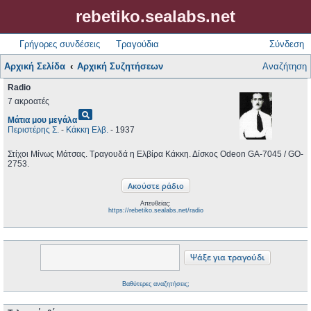
rebetiko.sealabs.net
Γρήγορες συνδέσεις
Τραγούδια
Σύνδεση
Αρχική Σελίδα
Αρχική Συζητήσεων
Αναζήτηση
Radio
7 ακροατές
pageview
Μάτια μου μεγάλα
Περιστέρης Σ.
-
Κάκκη Ελβ.
- 1937
Στίχοι Μίνως Μάτσας. Τραγουδά η Ελβίρα Κάκκη. Δίσκος Odeon GA-7045 / GO-
2753.
Απευθείας:
https://rebetiko.sealabs.net/radio
Βαθύτερες αναζητήσεις;