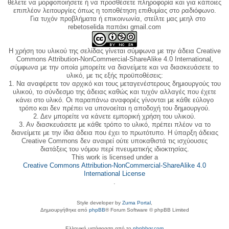
θέλετε να μορφοποιήσετε ή να προσθέσετε πληροφορία και για κάποιες
επιπλέον λειτουργίες όπως η τοποθέτηση επιθυμίας στο ραδιόφωνο.
Για τυχόν προβλήματα ή επικοινωνία, στείλτε μας μεηλ στο
rebetoselida παπάκι gmail.com
Η χρήση του υλικού της σελίδας γίνεται σύμφωνα με την άδεια Creative
Commons Attribution-NonCommercial-ShareAlike 4.0 International,
σύμφωνα με την οποία μπορείτε να διανείμετε και να διασκευάσετε το
υλικό, με τις εξής προϋποθέσεις:
1. Να αναφέρετε τον αρχικό και τους μεταγενέστερους δημιουργούς του
υλικού, το σύνδεσμο της άδειας καθώς και τυχόν αλλαγές που έχετε
κάνει στο υλικό. Οι παραπάνω αναφορές γίνονται με κάθε εύλογο
τρόπο και δεν πρέπει να υπονοείται η αποδοχή του δημιουργού.
2. Δεν μπορείτε να κάνετε εμπορική χρήση του υλικού.
3. Αν διασκευάσετε με κάθε τρόπο το υλικό, πρέπει πλέον να το
διανείμετε με την ίδια άδεια που έχει το πρωτότυπο. Η ύπαρξη άδειας
Creative Commons δεν αναιρεί ούτε υποκαθιστά τις ισχύουσες
διατάξεις του νόμου περί πνευματικής ιδιοκτησίας.
This work is licensed under a
Creative Commons Attribution-NonCommercial-ShareAlike 4.0
International License
.
Style developer by
Zuma Portal
,
Δημιουργήθηκε από
phpBB
® Forum Software © phpBB Limited
Ελληνική μετάφραση από το
phpbbgr.com