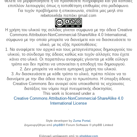
θέλετε να μορφοποιήσετε ή να προσθέσετε πληροφορία και για κάποιες
επιπλέον λειτουργίες όπως η τοποθέτηση επιθυμίας στο ραδιόφωνο.
Για τυχόν προβλήματα ή επικοινωνία, στείλτε μας μεηλ στο
rebetoselida παπάκι gmail.com
Η χρήση του υλικού της σελίδας γίνεται σύμφωνα με την άδεια Creative
Commons Attribution-NonCommercial-ShareAlike 4.0 International,
σύμφωνα με την οποία μπορείτε να διανείμετε και να διασκευάσετε το
υλικό, με τις εξής προϋποθέσεις:
1. Να αναφέρετε τον αρχικό και τους μεταγενέστερους δημιουργούς του
υλικού, το σύνδεσμο της άδειας καθώς και τυχόν αλλαγές που έχετε
κάνει στο υλικό. Οι παραπάνω αναφορές γίνονται με κάθε εύλογο
τρόπο και δεν πρέπει να υπονοείται η αποδοχή του δημιουργού.
2. Δεν μπορείτε να κάνετε εμπορική χρήση του υλικού.
3. Αν διασκευάσετε με κάθε τρόπο το υλικό, πρέπει πλέον να το
διανείμετε με την ίδια άδεια που έχει το πρωτότυπο. Η ύπαρξη άδειας
Creative Commons δεν αναιρεί ούτε υποκαθιστά τις ισχύουσες
διατάξεις του νόμου περί πνευματικής ιδιοκτησίας.
This work is licensed under a
Creative Commons Attribution-NonCommercial-ShareAlike 4.0
International License
.
Style developer by
Zuma Portal
,
Δημιουργήθηκε από
phpBB
® Forum Software © phpBB Limited
Ελληνική μετάφραση από το
phpbbgr.com