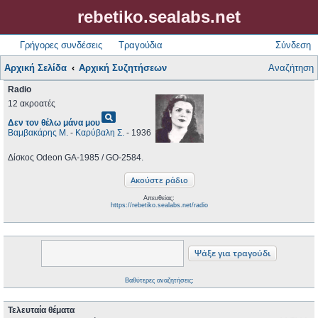
rebetiko.sealabs.net
Γρήγορες συνδέσεις
Τραγούδια
Σύνδεση
Αρχική Σελίδα
Αρχική Συζητήσεων
Αναζήτηση
Radio
12 ακροατές
pageview
Δεν τον θέλω μάνα μου
Βαμβακάρης Μ.
-
Καρύβαλη Σ.
- 1936
Δίσκος Odeon GA-1985 / GO-2584.
Απευθείας:
https://rebetiko.sealabs.net/radio
Βαθύτερες αναζητήσεις;
Τελευταία θέματα