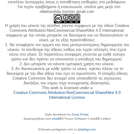
επιπλέον λειτουργίες όπως η τοποθέτηση επιθυμίας στο ραδιόφωνο.
Για τυχόν προβλήματα ή επικοινωνία, στείλτε μας μεηλ στο
rebetoselida παπάκι gmail.com
Η χρήση του υλικού της σελίδας γίνεται σύμφωνα με την άδεια Creative
Commons Attribution-NonCommercial-ShareAlike 4.0 International,
σύμφωνα με την οποία μπορείτε να διανείμετε και να διασκευάσετε το
υλικό, με τις εξής προϋποθέσεις:
1. Να αναφέρετε τον αρχικό και τους μεταγενέστερους δημιουργούς του
υλικού, το σύνδεσμο της άδειας καθώς και τυχόν αλλαγές που έχετε
κάνει στο υλικό. Οι παραπάνω αναφορές γίνονται με κάθε εύλογο
τρόπο και δεν πρέπει να υπονοείται η αποδοχή του δημιουργού.
2. Δεν μπορείτε να κάνετε εμπορική χρήση του υλικού.
3. Αν διασκευάσετε με κάθε τρόπο το υλικό, πρέπει πλέον να το
διανείμετε με την ίδια άδεια που έχει το πρωτότυπο. Η ύπαρξη άδειας
Creative Commons δεν αναιρεί ούτε υποκαθιστά τις ισχύουσες
διατάξεις του νόμου περί πνευματικής ιδιοκτησίας.
This work is licensed under a
Creative Commons Attribution-NonCommercial-ShareAlike 4.0
International License
.
Style developer by
Zuma Portal
,
Δημιουργήθηκε από
phpBB
® Forum Software © phpBB Limited
Ελληνική μετάφραση από το
phpbbgr.com