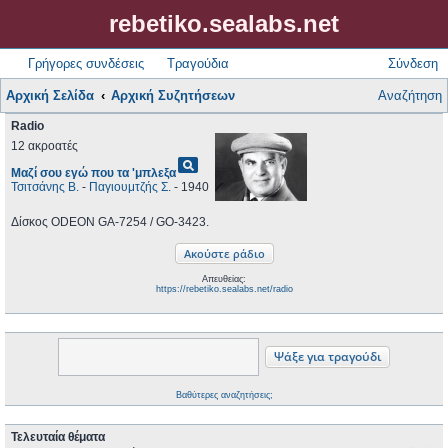
rebetiko.sealabs.net
Γρήγορες συνδέσεις
Τραγούδια
Σύνδεση
Αρχική Σελίδα
Αρχική Συζητήσεων
Αναζήτηση
Radio
12 ακροατές
pageview
Μαζί σου εγώ που τα 'μπλεξα
Τσιτσάνης Β.
-
Παγιουμτζής Σ.
- 1940
Δίσκος ODEON GA-7254 / GO-3423.
Απευθείας:
https://rebetiko.sealabs.net/radio
Βαθύτερες αναζητήσεις;
Τελευταία θέματα