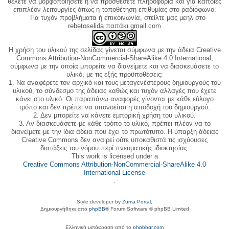
θέλετε να μορφοποιήσετε ή να προσθέσετε πληροφορία και για κάποιες
επιπλέον λειτουργίες όπως η τοποθέτηση επιθυμίας στο ραδιόφωνο.
Για τυχόν προβλήματα ή επικοινωνία, στείλτε μας μεηλ στο
rebetoselida παπάκι gmail.com
Η χρήση του υλικού της σελίδας γίνεται σύμφωνα με την άδεια Creative
Commons Attribution-NonCommercial-ShareAlike 4.0 International,
σύμφωνα με την οποία μπορείτε να διανείμετε και να διασκευάσετε το
υλικό, με τις εξής προϋποθέσεις:
1. Να αναφέρετε τον αρχικό και τους μεταγενέστερους δημιουργούς του
υλικού, το σύνδεσμο της άδειας καθώς και τυχόν αλλαγές που έχετε
κάνει στο υλικό. Οι παραπάνω αναφορές γίνονται με κάθε εύλογο
τρόπο και δεν πρέπει να υπονοείται η αποδοχή του δημιουργού.
2. Δεν μπορείτε να κάνετε εμπορική χρήση του υλικού.
3. Αν διασκευάσετε με κάθε τρόπο το υλικό, πρέπει πλέον να το
διανείμετε με την ίδια άδεια που έχει το πρωτότυπο. Η ύπαρξη άδειας
Creative Commons δεν αναιρεί ούτε υποκαθιστά τις ισχύουσες
διατάξεις του νόμου περί πνευματικής ιδιοκτησίας.
This work is licensed under a
Creative Commons Attribution-NonCommercial-ShareAlike 4.0
International License
.
Style developer by
Zuma Portal
,
Δημιουργήθηκε από
phpBB
® Forum Software © phpBB Limited
Ελληνική μετάφραση από το
phpbbgr.com