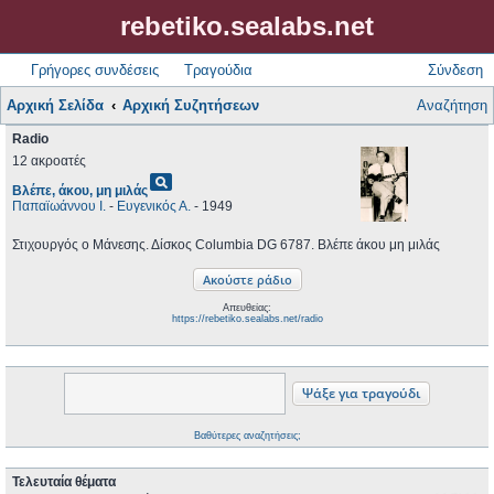
rebetiko.sealabs.net
Γρήγορες συνδέσεις
Τραγούδια
Σύνδεση
Αρχική Σελίδα
Αρχική Συζητήσεων
Αναζήτηση
Radio
12 ακροατές
pageview
Βλέπε, άκου, μη μιλάς
Παπαϊωάννου Ι.
-
Ευγενικός Α.
- 1949
Στιχουργός ο Μάνεσης. Δίσκος Columbia DG 6787. Βλέπε άκου μη μιλάς
Απευθείας:
https://rebetiko.sealabs.net/radio
Βαθύτερες αναζητήσεις;
Τελευταία θέματα