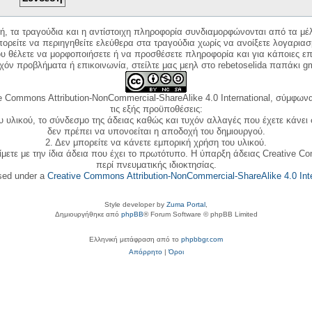
κή, τα τραγούδια και η αντίστοιχη πληροφορία συνδιαμορφώνονται από τα μέλ
ορείτε να περιηγηθείτε ελεύθερα στα τραγούδια χωρίς να ανοίξετε λογαριασ
ου θέλετε να μορφοποιήσετε ή να προσθέσετε πληροφορία και για κάποιες επ
όν προβλήματα ή επικοινωνία, στείλτε μας μεηλ στο rebetoselida παπάκι g
e Commons Attribution-NonCommercial-ShareAlike 4.0 International, σύμφωνα 
τις εξής προϋποθέσεις:
ου υλικού, το σύνδεσμο της άδειας καθώς και τυχόν αλλαγές που έχετε κάνει
δεν πρέπει να υπονοείται η αποδοχή του δημιουργού.
2. Δεν μπορείτε να κάνετε εμπορική χρήση του υλικού.
ίμετε με την ίδια άδεια που έχει το πρωτότυπο. Η ύπαρξη άδειας Creative C
περί πνευματικής ιδιοκτησίας.
nsed under a
Creative Commons Attribution-NonCommercial-ShareAlike 4.0 Inte
Style developer by
Zuma Portal
,
Δημιουργήθηκε από
phpBB
® Forum Software © phpBB Limited
Ελληνική μετάφραση από το
phpbbgr.com
Απόρρητο
|
Όροι