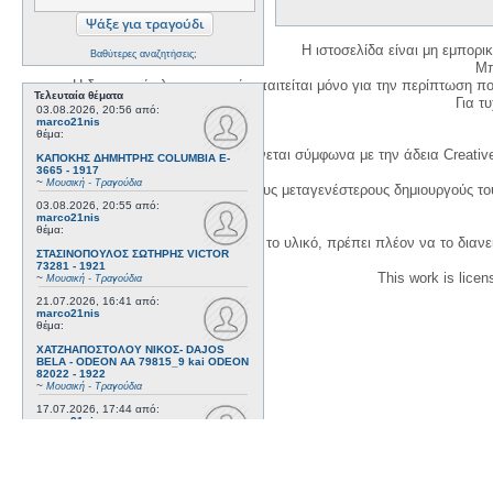
Η ιστοσελίδα είναι μη εμπορι
Βαθύτερες αναζητήσεις;
Μπ
Η δημιουργία λογαριασμού απαιτείται μόνο για την περίπτωση π
Τελευταία θέματα
Για τυχ
03.08.2026, 20:56
από:
marco21nis
θέμα:
Η χρήση του υλικού της σελίδας γίνεται σύμφωνα με την άδεια Creativ
ΚΑΠΟΚΗΣ ΔΗΜΗΤΡΗΣ COLUMBIA E-
3665 - 1917
~
Μουσική - Τραγούδια
1. Να αναφέρετε τον αρχικό και τους μεταγενέστερους δημιουργούς τ
03.08.2026, 20:55
από:
marco21nis
θέμα:
3. Αν διασκευάσετε με κάθε τρόπο το υλικό, πρέπει πλέον να το διανε
ΣΤΑΣΙΝΟΠΟΥΛΟΣ ΣΩΤΗΡΗΣ VICTOR
73281 - 1921
This work is lice
~
Μουσική - Τραγούδια
21.07.2026, 16:41
από:
marco21nis
θέμα:
ΧΑΤΖΗΑΠΟΣΤΟΛΟΥ ΝΙΚΟΣ- DAJOS
BELA - ODEON AA 79815_9 kai ODEON
82022 - 1922
~
Μουσική - Τραγούδια
17.07.2026, 17:44
από:
marco21nis
θέμα:
ΒΕΜΠΟ ΣΟΦΙΑ HIS MASTER'S VOICE
AO 5071 - 1952
~
Μουσική - Τραγούδια