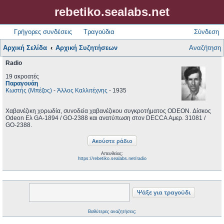
rebetiko.sealabs.net
Γρήγορες συνδέσεις
Τραγούδια
Σύνδεση
Αρχική Σελίδα
Αρχική Συζητήσεων
Αναζήτηση
Radio
19 ακροατές
Παραγουάη
Κωστής (Μπέζος)
-
Άλλος Καλλιτέχνης
- 1935
Χαβανέζικη χορωδία, συνοδεία χαβανέζικου συγκροτήματος ODEON. Δίσκος
Odeon Ελ GA-1894 / GΟ-2388 και ανατύπωση στον DECCA Αμερ. 31081 /
GΟ-2388.
Απευθείας:
https://rebetiko.sealabs.net/radio
Βαθύτερες αναζητήσεις;