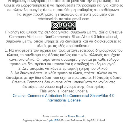
Η δημιουργία λογαριασμού απαιτείται μόνο για την περίπτωση που
θέλετε να μορφοποιήσετε ή να προσθέσετε πληροφορία και για κάποιες
επιπλέον λειτουργίες όπως η τοποθέτηση επιθυμίας στο ραδιόφωνο.
Για τυχόν προβλήματα ή επικοινωνία, στείλτε μας μεηλ στο
rebetoselida παπάκι gmail.com
Η χρήση του υλικού της σελίδας γίνεται σύμφωνα με την άδεια Creative
Commons Attribution-NonCommercial-ShareAlike 4.0 International,
σύμφωνα με την οποία μπορείτε να διανείμετε και να διασκευάσετε το
υλικό, με τις εξής προϋποθέσεις:
1. Να αναφέρετε τον αρχικό και τους μεταγενέστερους δημιουργούς του
υλικού, το σύνδεσμο της άδειας καθώς και τυχόν αλλαγές που έχετε
κάνει στο υλικό. Οι παραπάνω αναφορές γίνονται με κάθε εύλογο
τρόπο και δεν πρέπει να υπονοείται η αποδοχή του δημιουργού.
2. Δεν μπορείτε να κάνετε εμπορική χρήση του υλικού.
3. Αν διασκευάσετε με κάθε τρόπο το υλικό, πρέπει πλέον να το
διανείμετε με την ίδια άδεια που έχει το πρωτότυπο. Η ύπαρξη άδειας
Creative Commons δεν αναιρεί ούτε υποκαθιστά τις ισχύουσες
διατάξεις του νόμου περί πνευματικής ιδιοκτησίας.
This work is licensed under a
Creative Commons Attribution-NonCommercial-ShareAlike 4.0
International License
.
Style developer by
Zuma Portal
,
Δημιουργήθηκε από
phpBB
® Forum Software © phpBB Limited