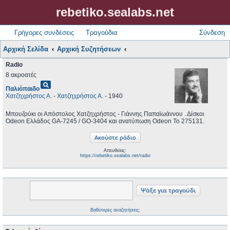
rebetiko.sealabs.net
Γρήγορες συνδέσεις
Τραγούδια
Σύνδεση
Αρχική Σελίδα
Αρχική Συζητήσεων
Radio
8 ακροατές
pageview
Παλιόπαιδο
Χατζηχρήστος Α.
-
Χατζηχρήστος Α.
- 1940
Μπουζούκι οι Απόστολος Χατζηχρήστος - Γιάννης Παπαϊωάννου . Δίσκοι
Odeon Ελλάδος GA-7245 / GO-3404 και ανατύπωση Odeon Το 275131.
Απευθείας:
https://rebetiko.sealabs.net/radio
Βαθύτερες αναζητήσεις;