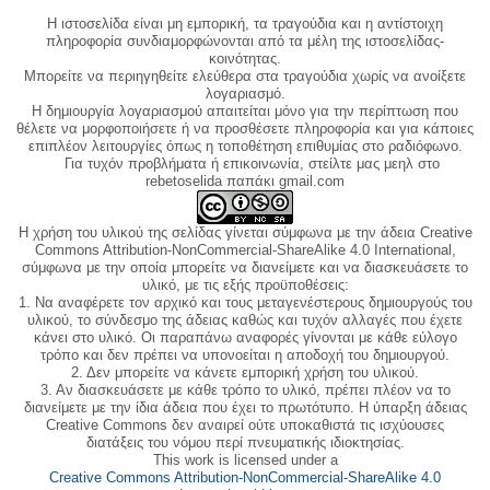
Η ιστοσελίδα είναι μη εμπορική, τα τραγούδια και η αντίστοιχη
πληροφορία συνδιαμορφώνονται από τα μέλη της ιστοσελίδας-
κοινότητας.
Μπορείτε να περιηγηθείτε ελεύθερα στα τραγούδια χωρίς να ανοίξετε
λογαριασμό.
Η δημιουργία λογαριασμού απαιτείται μόνο για την περίπτωση που
θέλετε να μορφοποιήσετε ή να προσθέσετε πληροφορία και για κάποιες
επιπλέον λειτουργίες όπως η τοποθέτηση επιθυμίας στο ραδιόφωνο.
Για τυχόν προβλήματα ή επικοινωνία, στείλτε μας μεηλ στο
rebetoselida παπάκι gmail.com
Η χρήση του υλικού της σελίδας γίνεται σύμφωνα με την άδεια Creative
Commons Attribution-NonCommercial-ShareAlike 4.0 International,
σύμφωνα με την οποία μπορείτε να διανείμετε και να διασκευάσετε το
υλικό, με τις εξής προϋποθέσεις:
1. Να αναφέρετε τον αρχικό και τους μεταγενέστερους δημιουργούς του
υλικού, το σύνδεσμο της άδειας καθώς και τυχόν αλλαγές που έχετε
κάνει στο υλικό. Οι παραπάνω αναφορές γίνονται με κάθε εύλογο
τρόπο και δεν πρέπει να υπονοείται η αποδοχή του δημιουργού.
2. Δεν μπορείτε να κάνετε εμπορική χρήση του υλικού.
3. Αν διασκευάσετε με κάθε τρόπο το υλικό, πρέπει πλέον να το
διανείμετε με την ίδια άδεια που έχει το πρωτότυπο. Η ύπαρξη άδειας
Creative Commons δεν αναιρεί ούτε υποκαθιστά τις ισχύουσες
διατάξεις του νόμου περί πνευματικής ιδιοκτησίας.
This work is licensed under a
Creative Commons Attribution-NonCommercial-ShareAlike 4.0