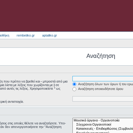
ιοθήκη
rembetiko.gr
aptaliko.gr
Αναζήτηση
η που πρέπει να βρεθεί και
-
μπροστά από μια
Αναζήτηση όλων των όρων ή του ερω
μια λίστα με λέξεις που χωρίζονται με
|
σε
από αυτές τις λέξεις. Χρησιμοποιείστε * ως
Αναζήτηση οποιουδήποτε όρου
ρική αντιστοιχία.
τήσεις στις οποίες θέλετε να αναζητήσετε. Υπο-
εάν δεν απενεργοποιήσετε την “Αναζήτηση