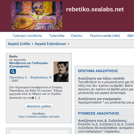
rebetiko.sealabs.net
Γρήγορες συνδέσεις
Τραγούδια
Ετικέτες
Ρεμπετο-pedia (wiki)
Βιβλ
Αρχική Σελίδα
Αρχική Συζητήσεων
Radio
11 ακροατές
Μανάβισσα και Γαϊδουράκι
(Campagnola)
pageview
ΕΡΏΤΗΜΑ ΑΝΑΖΉΤΗΣΗΣ
Περιστέρης Σ.
-
Βαμβακάρης Μ.
Αναζήτηση για λέξεις-κλειδιά:
- 1940
Τοποθετήστε το
+
μπροστά από μια λέξ
λέξη που δεν πρέπει να βρεθεί. Βάλτε 
Σαν δημιουργοί αναφέρονται οι Σπύρος
αγκύλες αν πρέπει να βρεθεί μόνο μια 
Περιστέρης και Eldo Di Lazzaro. Έξοχη
μπαλαντέρ για μερική αντιστοιχία.
ερμηνεία από το Μάρκο και το Στράτο.
Διασκευή του ιτα� [...]
Αναζήτηση για συγγραφέα:
Χρησιμοποιείστε * ως μπαλαντέρ για με
ΡΥΘΜΊΣΕΙΣ ΑΝΑΖΉΤΗΣΗΣ
Απευθείας:
https://rebetiko.sealabs.net/radio
Αναζήτηση στις Δ. Συζητήσεις:
Επιλέξτε τη Δ. Συζήτηση ή τις Δ. Συζη
συζητήσεις θα αναζητηθούν αυτόματα 
υπο-κατηγοριών“ παρακάτω.