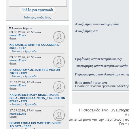
Βαθύτερες αναζητήσεις;
Αναζήτηση υπο-κατηγοριών:
Τελευταία θέματα
Αναζήτηση σε:
03.08.2026, 20:56
από:
marco21nis
θέμα:
ΚΑΠΟΚΗΣ ΔΗΜΗΤΡΗΣ COLUMBIA E-
3665 - 1917
~
Μουσική - Τραγούδια
03.08.2026, 20:55
από:
Εμφάνιση αποτελεσμάτων ως:
marco21nis
θέμα:
Ταξινόμηση αποτελεσμάτων κατά:
ΣΤΑΣΙΝΟΠΟΥΛΟΣ ΣΩΤΗΡΗΣ VICTOR
73281 - 1921
Περιορισμός αποτελεσμάτων σε πρ
~
Μουσική - Τραγούδια
21.07.2026, 16:41
από:
Επιστροφή πρώτων:
marco21nis
Ορίστε σε 0 για να εμφανιστεί ολόκλη
θέμα:
ΧΑΤΖΗΑΠΟΣΤΟΛΟΥ ΝΙΚΟΣ- DAJOS
BELA - ODEON AA 79815_9 kai ODEON
82022 - 1922
~
Μουσική - Τραγούδια
Η ιστοσελίδα είναι μη εμπορι
17.07.2026, 17:44
από:
marco21nis
Μπ
θέμα:
Η δημιουργία λογαριασμού απαιτείται μόνο για την περίπτωση π
ΒΕΜΠΟ ΣΟΦΙΑ HIS MASTER'S VOICE
Για τυχ
AO 5071 - 1952