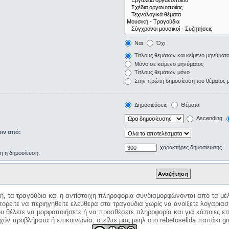
Ναι
Όχι
Τίτλους θεμάτων και κείμενο μηνύματ
Μόνο σε κείμενο μηνύματος
Τίτλους θεμάτων μόνο
Στην πρώτη δημοσίευση του θέματος 
Δημοσιεύσεις
Θέματα
Ascending
ιν από:
χαρακτήρες δημοσίευσης
ρη η δημοσίευση.
κή, τα τραγούδια και η αντίστοιχη πληροφορία συνδιαμορφώνονται από τα μέλ
ορείτε να περιηγηθείτε ελεύθερα στα τραγούδια χωρίς να ανοίξετε λογαριασ
ου θέλετε να μορφοποιήσετε ή να προσθέσετε πληροφορία και για κάποιες επ
όν προβλήματα ή επικοινωνία, στείλτε μας μεηλ στο rebetoselida παπάκι g