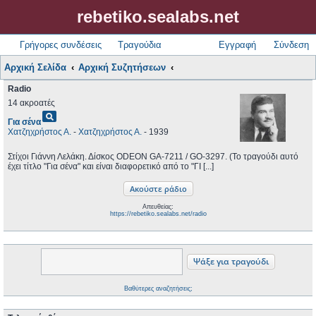
rebetiko.sealabs.net
Γρήγορες συνδέσεις
Τραγούδια
Εγγραφή
Σύνδεση
Αρχική Σελίδα
Αρχική Συζητήσεων
Radio
14 ακροατές
pageview
Για σένα
Χατζηχρήστος Α.
-
Χατζηχρήστος Α.
- 1939
Στίχοι Γιάννη Λελάκη. Δίσκος ODEON GA-7211 / GO-3297. (Το τραγούδι αυτό
έχει τίτλο "Για σένα" και είναι διαφορετικό από το "ΓΙ [...]
Απευθείας:
https://rebetiko.sealabs.net/radio
Βαθύτερες αναζητήσεις;