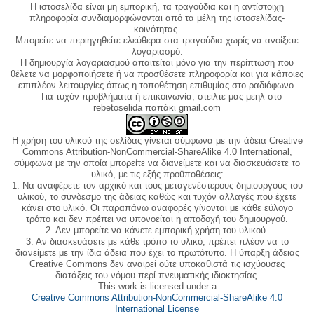
Η ιστοσελίδα είναι μη εμπορική, τα τραγούδια και η αντίστοιχη
πληροφορία συνδιαμορφώνονται από τα μέλη της ιστοσελίδας-
κοινότητας.
Μπορείτε να περιηγηθείτε ελεύθερα στα τραγούδια χωρίς να ανοίξετε
λογαριασμό.
Η δημιουργία λογαριασμού απαιτείται μόνο για την περίπτωση που
θέλετε να μορφοποιήσετε ή να προσθέσετε πληροφορία και για κάποιες
επιπλέον λειτουργίες όπως η τοποθέτηση επιθυμίας στο ραδιόφωνο.
Για τυχόν προβλήματα ή επικοινωνία, στείλτε μας μεηλ στο
rebetoselida παπάκι gmail.com
Η χρήση του υλικού της σελίδας γίνεται σύμφωνα με την άδεια Creative
Commons Attribution-NonCommercial-ShareAlike 4.0 International,
σύμφωνα με την οποία μπορείτε να διανείμετε και να διασκευάσετε το
υλικό, με τις εξής προϋποθέσεις:
1. Να αναφέρετε τον αρχικό και τους μεταγενέστερους δημιουργούς του
υλικού, το σύνδεσμο της άδειας καθώς και τυχόν αλλαγές που έχετε
κάνει στο υλικό. Οι παραπάνω αναφορές γίνονται με κάθε εύλογο
τρόπο και δεν πρέπει να υπονοείται η αποδοχή του δημιουργού.
2. Δεν μπορείτε να κάνετε εμπορική χρήση του υλικού.
3. Αν διασκευάσετε με κάθε τρόπο το υλικό, πρέπει πλέον να το
διανείμετε με την ίδια άδεια που έχει το πρωτότυπο. Η ύπαρξη άδειας
Creative Commons δεν αναιρεί ούτε υποκαθιστά τις ισχύουσες
διατάξεις του νόμου περί πνευματικής ιδιοκτησίας.
This work is licensed under a
Creative Commons Attribution-NonCommercial-ShareAlike 4.0
International License