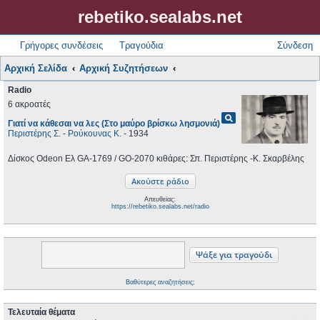
rebetiko.sealabs.net
Γρήγορες συνδέσεις
Τραγούδια
Σύνδεση
Αρχική Σελίδα
Αρχική Συζητήσεων
Radio
6 ακροατές
pageview
Γιατί να κάθεσαι να λες (Στο μαύρο βρίσκω λησμονιά)
Περιστέρης Σ.
-
Ρούκουνας Κ.
- 1934
Δίσκος Odeon Ελ GA-1769 / GO-2070 κιθάρες: Σπ. Περιστέρης -Κ. Σκαρβέλης
Απευθείας:
https://rebetiko.sealabs.net/radio
Βαθύτερες αναζητήσεις;
Τελευταία θέματα