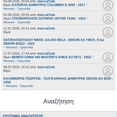
03.08.2026, 20:56
από:
marco21nis
θέμα:
ΚΑΠΟΚΗΣ ΔΗΜΗΤΡΗΣ COLUMBIA E-3665 - 1917
~
Μουσική - Τραγούδια
03.08.2026, 20:55
από:
marco21nis
θέμα:
ΣΤΑΣΙΝΟΠΟΥΛΟΣ ΣΩΤΗΡΗΣ VICTOR 73281 - 1921
~
Μουσική - Τραγούδια
21.07.2026, 16:41
από:
marco21nis
θέμα:
ΧΑΤΖΗΑΠΟΣΤΟΛΟΥ ΝΙΚΟΣ- DAJOS BELA - ODEON AA 79815_9 kai
ODEON 82022 - 1922
~
Μουσική - Τραγούδια
17.07.2026, 17:44
από:
marco21nis
θέμα:
ΒΕΜΠΟ ΣΟΦΙΑ HIS MASTER'S VOICE AO 5071 - 1952
~
Μουσική - Τραγούδια
08.07.2026, 16:32
από:
marco21nis
θέμα:
ΚΑΛΟΜΟΙΡΗΣ ΓΕΩΡΓΙΟΣ - ΤΣΑΓΚΑΡΑΚΗΣ ΔΗΜΗΤΡΗΣ ODEON GA 8029 -
1958
~
Μουσική - Τραγούδια
Αναζήτηση
ΕΡΏΤΗΜΑ ΑΝΑΖΉΤΗΣΗΣ