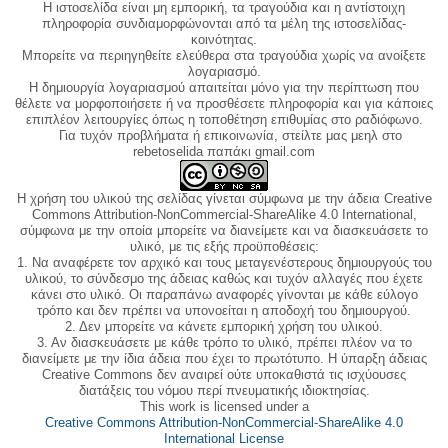
Η ιστοσελίδα είναι μη εμπορική, τα τραγούδια και η αντίστοιχη
πληροφορία συνδιαμορφώνονται από τα μέλη της ιστοσελίδας-
κοινότητας.
Μπορείτε να περιηγηθείτε ελεύθερα στα τραγούδια χωρίς να ανοίξετε
λογαριασμό.
Η δημιουργία λογαριασμού απαιτείται μόνο για την περίπτωση που
θέλετε να μορφοποιήσετε ή να προσθέσετε πληροφορία και για κάποιες
επιπλέον λειτουργίες όπως η τοποθέτηση επιθυμίας στο ραδιόφωνο.
Για τυχόν προβλήματα ή επικοινωνία, στείλτε μας μεηλ στο
rebetoselida παπάκι gmail.com
Η χρήση του υλικού της σελίδας γίνεται σύμφωνα με την άδεια Creative
Commons Attribution-NonCommercial-ShareAlike 4.0 International,
σύμφωνα με την οποία μπορείτε να διανείμετε και να διασκευάσετε το
υλικό, με τις εξής προϋποθέσεις:
1. Να αναφέρετε τον αρχικό και τους μεταγενέστερους δημιουργούς του
υλικού, το σύνδεσμο της άδειας καθώς και τυχόν αλλαγές που έχετε
κάνει στο υλικό. Οι παραπάνω αναφορές γίνονται με κάθε εύλογο
τρόπο και δεν πρέπει να υπονοείται η αποδοχή του δημιουργού.
2. Δεν μπορείτε να κάνετε εμπορική χρήση του υλικού.
3. Αν διασκευάσετε με κάθε τρόπο το υλικό, πρέπει πλέον να το
διανείμετε με την ίδια άδεια που έχει το πρωτότυπο. Η ύπαρξη άδειας
Creative Commons δεν αναιρεί ούτε υποκαθιστά τις ισχύουσες
διατάξεις του νόμου περί πνευματικής ιδιοκτησίας.
This work is licensed under a
Creative Commons Attribution-NonCommercial-ShareAlike 4.0
International License