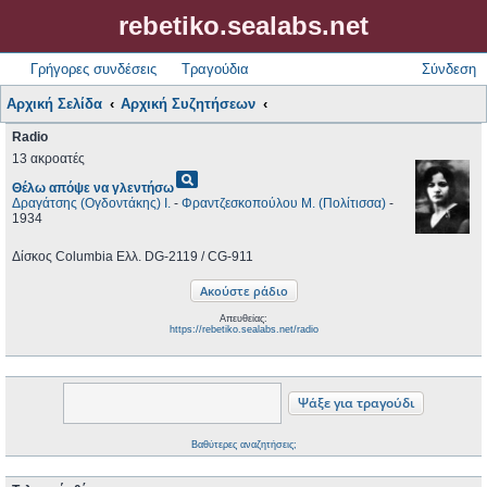
rebetiko.sealabs.net
Γρήγορες συνδέσεις
Τραγούδια
Σύνδεση
Αρχική Σελίδα
Αρχική Συζητήσεων
Radio
13 ακροατές
pageview
Θέλω απόψε να γλεντήσω
Δραγάτσης (Ογδοντάκης) Ι.
-
Φραντζεσκοπούλου Μ. (Πολίτισσα)
-
1934
Δίσκος Columbia Ελλ. DG-2119 / CG-911
Απευθείας:
https://rebetiko.sealabs.net/radio
Βαθύτερες αναζητήσεις;