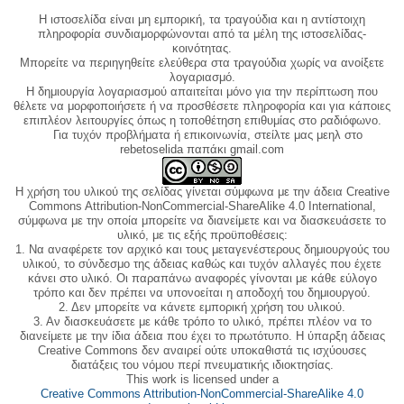
Η ιστοσελίδα είναι μη εμπορική, τα τραγούδια και η αντίστοιχη
πληροφορία συνδιαμορφώνονται από τα μέλη της ιστοσελίδας-
κοινότητας.
Μπορείτε να περιηγηθείτε ελεύθερα στα τραγούδια χωρίς να ανοίξετε
λογαριασμό.
Η δημιουργία λογαριασμού απαιτείται μόνο για την περίπτωση που
θέλετε να μορφοποιήσετε ή να προσθέσετε πληροφορία και για κάποιες
επιπλέον λειτουργίες όπως η τοποθέτηση επιθυμίας στο ραδιόφωνο.
Για τυχόν προβλήματα ή επικοινωνία, στείλτε μας μεηλ στο
rebetoselida παπάκι gmail.com
Η χρήση του υλικού της σελίδας γίνεται σύμφωνα με την άδεια Creative
Commons Attribution-NonCommercial-ShareAlike 4.0 International,
σύμφωνα με την οποία μπορείτε να διανείμετε και να διασκευάσετε το
υλικό, με τις εξής προϋποθέσεις:
1. Να αναφέρετε τον αρχικό και τους μεταγενέστερους δημιουργούς του
υλικού, το σύνδεσμο της άδειας καθώς και τυχόν αλλαγές που έχετε
κάνει στο υλικό. Οι παραπάνω αναφορές γίνονται με κάθε εύλογο
τρόπο και δεν πρέπει να υπονοείται η αποδοχή του δημιουργού.
2. Δεν μπορείτε να κάνετε εμπορική χρήση του υλικού.
3. Αν διασκευάσετε με κάθε τρόπο το υλικό, πρέπει πλέον να το
διανείμετε με την ίδια άδεια που έχει το πρωτότυπο. Η ύπαρξη άδειας
Creative Commons δεν αναιρεί ούτε υποκαθιστά τις ισχύουσες
διατάξεις του νόμου περί πνευματικής ιδιοκτησίας.
This work is licensed under a
Creative Commons Attribution-NonCommercial-ShareAlike 4.0