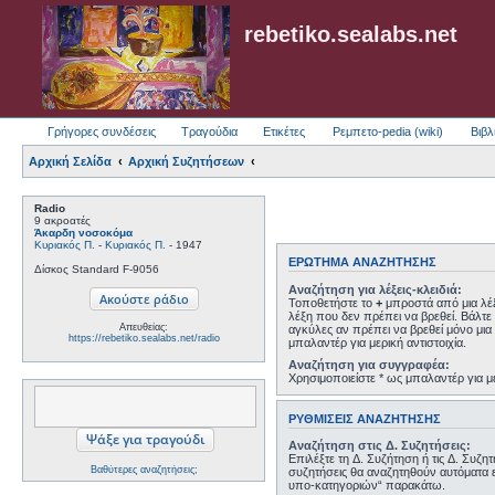
rebetiko.sealabs.net
Γρήγορες συνδέσεις
Τραγούδια
Ετικέτες
Ρεμπετο-pedia (wiki)
Βιβλ
Αρχική Σελίδα
Αρχική Συζητήσεων
Radio
9 ακροατές
Άκαρδη νοσοκόμα
Κυριακός Π.
-
Κυριακός Π.
- 1947
ΕΡΏΤΗΜΑ ΑΝΑΖΉΤΗΣΗΣ
Δίσκος Standard F-9056
Αναζήτηση για λέξεις-κλειδιά:
Τοποθετήστε το
+
μπροστά από μια λέξ
λέξη που δεν πρέπει να βρεθεί. Βάλτε 
Απευθείας:
αγκύλες αν πρέπει να βρεθεί μόνο μια 
https://rebetiko.sealabs.net/radio
μπαλαντέρ για μερική αντιστοιχία.
Αναζήτηση για συγγραφέα:
Χρησιμοποιείστε * ως μπαλαντέρ για με
ΡΥΘΜΊΣΕΙΣ ΑΝΑΖΉΤΗΣΗΣ
Αναζήτηση στις Δ. Συζητήσεις:
Επιλέξτε τη Δ. Συζήτηση ή τις Δ. Συζη
Βαθύτερες αναζητήσεις;
συζητήσεις θα αναζητηθούν αυτόματα 
υπο-κατηγοριών“ παρακάτω.