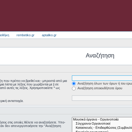
ιοθήκη
rembetiko.gr
aptaliko.gr
Αναζήτηση
η που πρέπει να βρεθεί και
-
μπροστά από μια
Αναζήτηση όλων των όρων ή του ερω
μια λίστα με λέξεις που χωρίζονται με
|
σε
από αυτές τις λέξεις. Χρησιμοποιείστε * ως
Αναζήτηση οποιουδήποτε όρου
ρική αντιστοιχία.
τήσεις στις οποίες θέλετε να αναζητήσετε. Υπο-
εάν δεν απενεργοποιήσετε την “Αναζήτηση