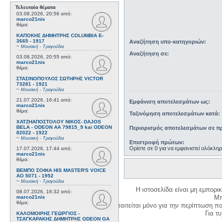
Τελευταία θέματα
03.08.2026, 20:56
από:
marco21nis
θέμα:
ΚΑΠΟΚΗΣ ΔΗΜΗΤΡΗΣ COLUMBIA E-
3665 - 1917
Αναζήτηση υπο-κατηγοριών:
~
Μουσική - Τραγούδια
Αναζήτηση σε:
03.08.2026, 20:55
από:
marco21nis
θέμα:
ΣΤΑΣΙΝΟΠΟΥΛΟΣ ΣΩΤΗΡΗΣ VICTOR
73281 - 1921
~
Μουσική - Τραγούδια
21.07.2026, 16:41
από:
Εμφάνιση αποτελεσμάτων ως:
marco21nis
θέμα:
Ταξινόμηση αποτελεσμάτων κατά:
ΧΑΤΖΗΑΠΟΣΤΟΛΟΥ ΝΙΚΟΣ- DAJOS
BELA - ODEON AA 79815_9 kai ODEON
Περιορισμός αποτελεσμάτων σε πρ
82022 - 1922
~
Μουσική - Τραγούδια
Επιστροφή πρώτων:
Ορίστε σε 0 για να εμφανιστεί ολόκλη
17.07.2026, 17:44
από:
marco21nis
θέμα:
ΒΕΜΠΟ ΣΟΦΙΑ HIS MASTER'S VOICE
AO 5071 - 1952
~
Μουσική - Τραγούδια
Η ιστοσελίδα είναι μη εμπορι
08.07.2026, 16:32
από:
Μπ
marco21nis
θέμα:
Η δημιουργία λογαριασμού απαιτείται μόνο για την περίπτωση π
Για τυχ
ΚΑΛΟΜΟΙΡΗΣ ΓΕΩΡΓΙΟΣ -
ΤΣΑΓΚΑΡΑΚΗΣ ΔΗΜΗΤΡΗΣ ODEON GA