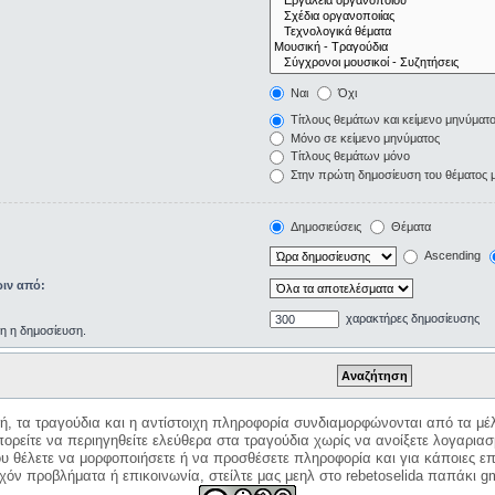
Ναι
Όχι
Τίτλους θεμάτων και κείμενο μηνύματ
Μόνο σε κείμενο μηνύματος
Τίτλους θεμάτων μόνο
Στην πρώτη δημοσίευση του θέματος 
Δημοσιεύσεις
Θέματα
Ascending
ιν από:
χαρακτήρες δημοσίευσης
ρη η δημοσίευση.
κή, τα τραγούδια και η αντίστοιχη πληροφορία συνδιαμορφώνονται από τα μέλ
ορείτε να περιηγηθείτε ελεύθερα στα τραγούδια χωρίς να ανοίξετε λογαριασ
ου θέλετε να μορφοποιήσετε ή να προσθέσετε πληροφορία και για κάποιες επ
όν προβλήματα ή επικοινωνία, στείλτε μας μεηλ στο rebetoselida παπάκι g