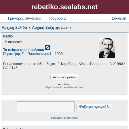
rebetiko.sealabs.net
Γρήγορες συνδέσεις
Τραγούδια
Σύνδεση
Αρχική Σελίδα
Αρχική Συζητήσεων
Radio
15 ακροατές
pageview
Το πείσμα σου τ' αράπικο
Περιστέρης Σ.
-
Παπαϊωάννου Ι.
- 1939
Για να ακούγεται στο ράδιο. Στίχοι : Γ. Καμβύσης. Δίσκος Parlophone B-21980 /
GO-3145.
Απευθείας:
https://rebetiko.sealabs.net/radio
Βαθύτερες αναζητήσεις;