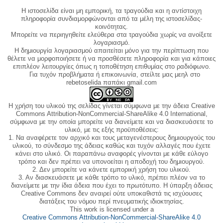
Η ιστοσελίδα είναι μη εμπορική, τα τραγούδια και η αντίστοιχη
πληροφορία συνδιαμορφώνονται από τα μέλη της ιστοσελίδας-
κοινότητας.
Μπορείτε να περιηγηθείτε ελεύθερα στα τραγούδια χωρίς να ανοίξετε
λογαριασμό.
Η δημιουργία λογαριασμού απαιτείται μόνο για την περίπτωση που
θέλετε να μορφοποιήσετε ή να προσθέσετε πληροφορία και για κάποιες
επιπλέον λειτουργίες όπως η τοποθέτηση επιθυμίας στο ραδιόφωνο.
Για τυχόν προβλήματα ή επικοινωνία, στείλτε μας μεηλ στο
rebetoselida παπάκι gmail.com
Η χρήση του υλικού της σελίδας γίνεται σύμφωνα με την άδεια Creative
Commons Attribution-NonCommercial-ShareAlike 4.0 International,
σύμφωνα με την οποία μπορείτε να διανείμετε και να διασκευάσετε το
υλικό, με τις εξής προϋποθέσεις:
1. Να αναφέρετε τον αρχικό και τους μεταγενέστερους δημιουργούς του
υλικού, το σύνδεσμο της άδειας καθώς και τυχόν αλλαγές που έχετε
κάνει στο υλικό. Οι παραπάνω αναφορές γίνονται με κάθε εύλογο
τρόπο και δεν πρέπει να υπονοείται η αποδοχή του δημιουργού.
2. Δεν μπορείτε να κάνετε εμπορική χρήση του υλικού.
3. Αν διασκευάσετε με κάθε τρόπο το υλικό, πρέπει πλέον να το
διανείμετε με την ίδια άδεια που έχει το πρωτότυπο. Η ύπαρξη άδειας
Creative Commons δεν αναιρεί ούτε υποκαθιστά τις ισχύουσες
διατάξεις του νόμου περί πνευματικής ιδιοκτησίας.
This work is licensed under a
Creative Commons Attribution-NonCommercial-ShareAlike 4.0