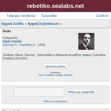
rebetiko.sealabs.net
Γρήγορες συνδέσεις
Τραγούδια
Σύνδεση
Αρχική Σελίδα
Αρχική Συζητήσεων
Radio
9 ακροατές
Σύρτε πουλιά
Τούντας Π.
-
Ατραΐδου Α.
- 1936
Σύνθεση Πάνος Τούντας. Τραγουδάει η Αθανασία Ατραΐδου. Δίσκος Columbia
Ελλάδος DG-6261.
Απευθείας:
https://rebetiko.sealabs.net/radio
Βαθύτερες αναζητήσεις;