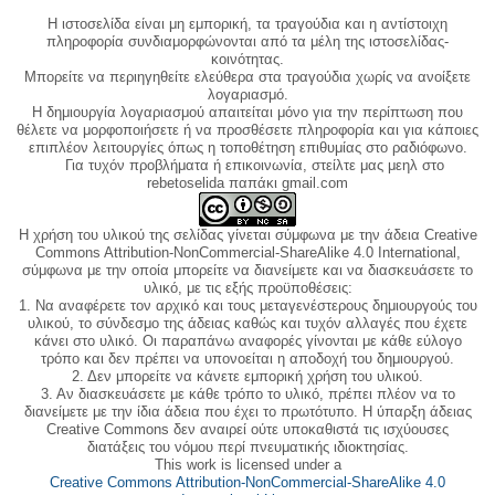
Η ιστοσελίδα είναι μη εμπορική, τα τραγούδια και η αντίστοιχη
πληροφορία συνδιαμορφώνονται από τα μέλη της ιστοσελίδας-
κοινότητας.
Μπορείτε να περιηγηθείτε ελεύθερα στα τραγούδια χωρίς να ανοίξετε
λογαριασμό.
Η δημιουργία λογαριασμού απαιτείται μόνο για την περίπτωση που
θέλετε να μορφοποιήσετε ή να προσθέσετε πληροφορία και για κάποιες
επιπλέον λειτουργίες όπως η τοποθέτηση επιθυμίας στο ραδιόφωνο.
Για τυχόν προβλήματα ή επικοινωνία, στείλτε μας μεηλ στο
rebetoselida παπάκι gmail.com
Η χρήση του υλικού της σελίδας γίνεται σύμφωνα με την άδεια Creative
Commons Attribution-NonCommercial-ShareAlike 4.0 International,
σύμφωνα με την οποία μπορείτε να διανείμετε και να διασκευάσετε το
υλικό, με τις εξής προϋποθέσεις:
1. Να αναφέρετε τον αρχικό και τους μεταγενέστερους δημιουργούς του
υλικού, το σύνδεσμο της άδειας καθώς και τυχόν αλλαγές που έχετε
κάνει στο υλικό. Οι παραπάνω αναφορές γίνονται με κάθε εύλογο
τρόπο και δεν πρέπει να υπονοείται η αποδοχή του δημιουργού.
2. Δεν μπορείτε να κάνετε εμπορική χρήση του υλικού.
3. Αν διασκευάσετε με κάθε τρόπο το υλικό, πρέπει πλέον να το
διανείμετε με την ίδια άδεια που έχει το πρωτότυπο. Η ύπαρξη άδειας
Creative Commons δεν αναιρεί ούτε υποκαθιστά τις ισχύουσες
διατάξεις του νόμου περί πνευματικής ιδιοκτησίας.
This work is licensed under a
Creative Commons Attribution-NonCommercial-ShareAlike 4.0