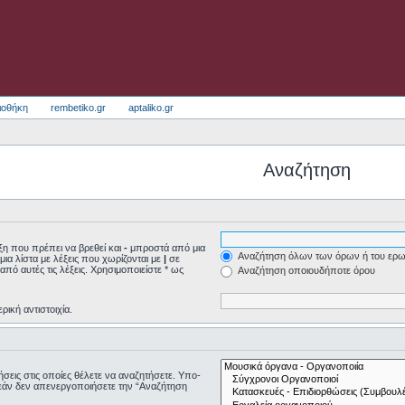
ιοθήκη
rembetiko.gr
aptaliko.gr
Αναζήτηση
η που πρέπει να βρεθεί και
-
μπροστά από μια
Αναζήτηση όλων των όρων ή του ερω
μια λίστα με λέξεις που χωρίζονται με
|
σε
από αυτές τις λέξεις. Χρησιμοποιείστε * ως
Αναζήτηση οποιουδήποτε όρου
ρική αντιστοιχία.
τήσεις στις οποίες θέλετε να αναζητήσετε. Υπο-
εάν δεν απενεργοποιήσετε την “Αναζήτηση