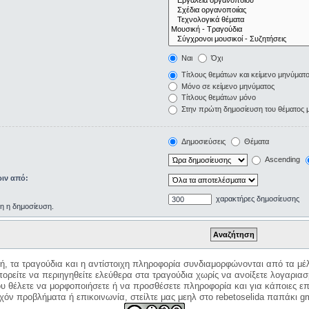
Ναι
Όχι
Τίτλους θεμάτων και κείμενο μηνύματ
Μόνο σε κείμενο μηνύματος
Τίτλους θεμάτων μόνο
Στην πρώτη δημοσίευση του θέματος 
Δημοσιεύσεις
Θέματα
Ascending
ιν από:
χαρακτήρες δημοσίευσης
ρη η δημοσίευση.
κή, τα τραγούδια και η αντίστοιχη πληροφορία συνδιαμορφώνονται από τα μέλ
ορείτε να περιηγηθείτε ελεύθερα στα τραγούδια χωρίς να ανοίξετε λογαριασ
ου θέλετε να μορφοποιήσετε ή να προσθέσετε πληροφορία και για κάποιες επ
όν προβλήματα ή επικοινωνία, στείλτε μας μεηλ στο rebetoselida παπάκι g