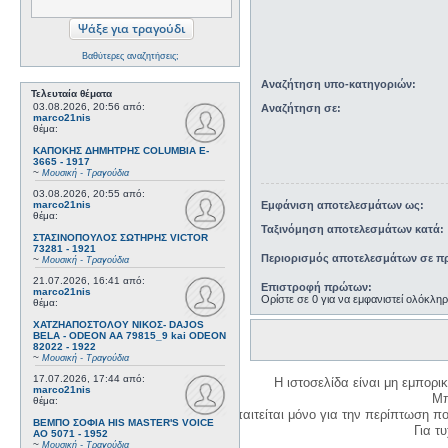
Βαθύτερες αναζητήσεις;
Αναζήτηση υπο-κατηγοριών:
Τελευταία θέματα
03.08.2026, 20:56
από:
Αναζήτηση σε:
marco21nis
θέμα:
ΚΑΠΟΚΗΣ ΔΗΜΗΤΡΗΣ COLUMBIA E-
3665 - 1917
~
Μουσική - Τραγούδια
03.08.2026, 20:55
από:
Εμφάνιση αποτελεσμάτων ως:
marco21nis
θέμα:
Ταξινόμηση αποτελεσμάτων κατά:
ΣΤΑΣΙΝΟΠΟΥΛΟΣ ΣΩΤΗΡΗΣ VICTOR
73281 - 1921
Περιορισμός αποτελεσμάτων σε πρ
~
Μουσική - Τραγούδια
21.07.2026, 16:41
από:
Επιστροφή πρώτων:
marco21nis
Ορίστε σε 0 για να εμφανιστεί ολόκλη
θέμα:
ΧΑΤΖΗΑΠΟΣΤΟΛΟΥ ΝΙΚΟΣ- DAJOS
BELA - ODEON AA 79815_9 kai ODEON
82022 - 1922
~
Μουσική - Τραγούδια
17.07.2026, 17:44
από:
Η ιστοσελίδα είναι μη εμπορι
marco21nis
Μπ
θέμα:
Η δημιουργία λογαριασμού απαιτείται μόνο για την περίπτωση π
ΒΕΜΠΟ ΣΟΦΙΑ HIS MASTER'S VOICE
Για τυχ
AO 5071 - 1952
~
Μουσική - Τραγούδια