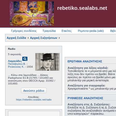
rebetiko.sealabs.net
Γρήγορες συνδέσεις
Τραγούδια
Ετικέτες
Ρεμπετο-pedia (wiki)
Βιβλ
Αρχική Σελίδα
Αρχική Συζητήσεων
Radio
5 ακροατές
pageview
Λαχανάδες
ΕΡΏΤΗΜΑ ΑΝΑΖΉΤΗΣΗΣ
Παπάζογλου Β.
-
Ρούκουνας Κ.
- 1934
Αναζήτηση για λέξεις-κλειδιά:
Τοποθετήστε το
+
μπροστά από μια λέξ
λέξη που δεν πρέπει να βρεθεί. Βάλτε 
... Κάτω στα λεμονάδικα ... Δίσκος
αγκύλες αν πρέπει να βρεθεί μόνο μια 
Parlophone Ελ B-21765 / 101493 και
μπαλαντέρ για μερική αντιστοιχία.
ανατύπωση στον DECCA Αμερ. 31062 /
101493.
Αναζήτηση για συγγραφέα:
Χρησιμοποιείστε * ως μπαλαντέρ για με
Απευθείας:
ΡΥΘΜΊΣΕΙΣ ΑΝΑΖΉΤΗΣΗΣ
https://rebetiko.sealabs.net/radio
Αναζήτηση στις Δ. Συζητήσεις:
Επιλέξτε τη Δ. Συζήτηση ή τις Δ. Συζη
συζητήσεις θα αναζητηθούν αυτόματα 
υπο-κατηγοριών“ παρακάτω.