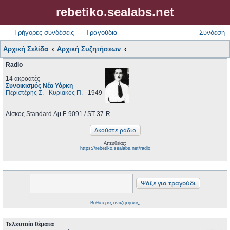
rebetiko.sealabs.net
Γρήγορες συνδέσεις
Τραγούδια
Σύνδεση
Αρχική Σελίδα
Αρχική Συζητήσεων
Radio
14 ακροατές
Συνοικισμός Νέα Υόρκη
Περιστέρης Σ.
-
Κυριακός Π.
- 1949
Δίσκος Standard Αμ F-9091 / ST-37-R
Απευθείας:
https://rebetiko.sealabs.net/radio
Βαθύτερες αναζητήσεις;
Τελευταία θέματα