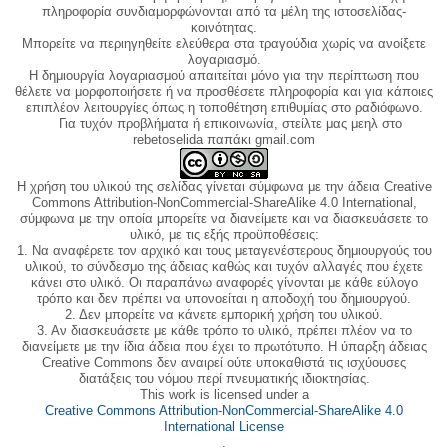
πληροφορία συνδιαμορφώνονται από τα μέλη της ιστοσελίδας-
κοινότητας.
Μπορείτε να περιηγηθείτε ελεύθερα στα τραγούδια χωρίς να ανοίξετε
λογαριασμό.
Η δημιουργία λογαριασμού απαιτείται μόνο για την περίπτωση που
θέλετε να μορφοποιήσετε ή να προσθέσετε πληροφορία και για κάποιες
επιπλέον λειτουργίες όπως η τοποθέτηση επιθυμίας στο ραδιόφωνο.
Για τυχόν προβλήματα ή επικοινωνία, στείλτε μας μεηλ στο
rebetoselida παπάκι gmail.com
Η χρήση του υλικού της σελίδας γίνεται σύμφωνα με την άδεια Creative
Commons Attribution-NonCommercial-ShareAlike 4.0 International,
σύμφωνα με την οποία μπορείτε να διανείμετε και να διασκευάσετε το
υλικό, με τις εξής προϋποθέσεις:
1. Να αναφέρετε τον αρχικό και τους μεταγενέστερους δημιουργούς του
υλικού, το σύνδεσμο της άδειας καθώς και τυχόν αλλαγές που έχετε
κάνει στο υλικό. Οι παραπάνω αναφορές γίνονται με κάθε εύλογο
τρόπο και δεν πρέπει να υπονοείται η αποδοχή του δημιουργού.
2. Δεν μπορείτε να κάνετε εμπορική χρήση του υλικού.
3. Αν διασκευάσετε με κάθε τρόπο το υλικό, πρέπει πλέον να το
διανείμετε με την ίδια άδεια που έχει το πρωτότυπο. Η ύπαρξη άδειας
Creative Commons δεν αναιρεί ούτε υποκαθιστά τις ισχύουσες
διατάξεις του νόμου περί πνευματικής ιδιοκτησίας.
This work is licensed under a
Creative Commons Attribution-NonCommercial-ShareAlike 4.0
International License
.