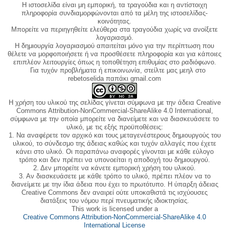
Η ιστοσελίδα είναι μη εμπορική, τα τραγούδια και η αντίστοιχη
πληροφορία συνδιαμορφώνονται από τα μέλη της ιστοσελίδας-
κοινότητας.
Μπορείτε να περιηγηθείτε ελεύθερα στα τραγούδια χωρίς να ανοίξετε
λογαριασμό.
Η δημιουργία λογαριασμού απαιτείται μόνο για την περίπτωση που
θέλετε να μορφοποιήσετε ή να προσθέσετε πληροφορία και για κάποιες
επιπλέον λειτουργίες όπως η τοποθέτηση επιθυμίας στο ραδιόφωνο.
Για τυχόν προβλήματα ή επικοινωνία, στείλτε μας μεηλ στο
rebetoselida παπάκι gmail.com
Η χρήση του υλικού της σελίδας γίνεται σύμφωνα με την άδεια Creative
Commons Attribution-NonCommercial-ShareAlike 4.0 International,
σύμφωνα με την οποία μπορείτε να διανείμετε και να διασκευάσετε το
υλικό, με τις εξής προϋποθέσεις:
1. Να αναφέρετε τον αρχικό και τους μεταγενέστερους δημιουργούς του
υλικού, το σύνδεσμο της άδειας καθώς και τυχόν αλλαγές που έχετε
κάνει στο υλικό. Οι παραπάνω αναφορές γίνονται με κάθε εύλογο
τρόπο και δεν πρέπει να υπονοείται η αποδοχή του δημιουργού.
2. Δεν μπορείτε να κάνετε εμπορική χρήση του υλικού.
3. Αν διασκευάσετε με κάθε τρόπο το υλικό, πρέπει πλέον να το
διανείμετε με την ίδια άδεια που έχει το πρωτότυπο. Η ύπαρξη άδειας
Creative Commons δεν αναιρεί ούτε υποκαθιστά τις ισχύουσες
διατάξεις του νόμου περί πνευματικής ιδιοκτησίας.
This work is licensed under a
Creative Commons Attribution-NonCommercial-ShareAlike 4.0
International License