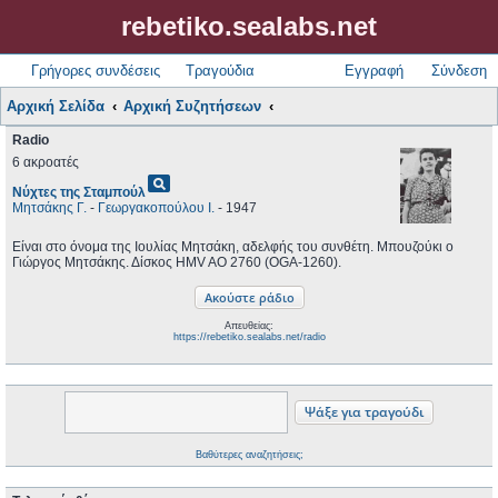
rebetiko.sealabs.net
Γρήγορες συνδέσεις
Τραγούδια
Εγγραφή
Σύνδεση
Αρχική Σελίδα
Αρχική Συζητήσεων
Radio
6 ακροατές
pageview
Νύχτες της Σταμπούλ
Μητσάκης Γ.
-
Γεωργακοπούλου Ι.
- 1947
Είναι στο όνομα της Ιουλίας Μητσάκη, αδελφής του συνθέτη. Μπουζούκι ο
Γιώργος Μητσάκης. Δίσκος HMV AO 2760 (OGA-1260).
Απευθείας:
https://rebetiko.sealabs.net/radio
Βαθύτερες αναζητήσεις;