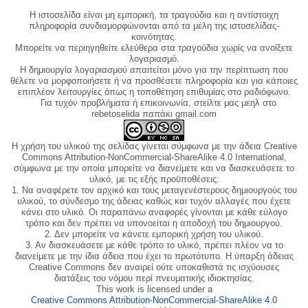
Η ιστοσελίδα είναι μη εμπορική, τα τραγούδια και η αντίστοιχη
πληροφορία συνδιαμορφώνονται από τα μέλη της ιστοσελίδας-
κοινότητας.
Μπορείτε να περιηγηθείτε ελεύθερα στα τραγούδια χωρίς να ανοίξετε
λογαριασμό.
Η δημιουργία λογαριασμού απαιτείται μόνο για την περίπτωση που
θέλετε να μορφοποιήσετε ή να προσθέσετε πληροφορία και για κάποιες
επιπλέον λειτουργίες όπως η τοποθέτηση επιθυμίας στο ραδιόφωνο.
Για τυχόν προβλήματα ή επικοινωνία, στείλτε μας μεηλ στο
rebetoselida παπάκι gmail.com
Η χρήση του υλικού της σελίδας γίνεται σύμφωνα με την άδεια Creative
Commons Attribution-NonCommercial-ShareAlike 4.0 International,
σύμφωνα με την οποία μπορείτε να διανείμετε και να διασκευάσετε το
υλικό, με τις εξής προϋποθέσεις:
1. Να αναφέρετε τον αρχικό και τους μεταγενέστερους δημιουργούς του
υλικού, το σύνδεσμο της άδειας καθώς και τυχόν αλλαγές που έχετε
κάνει στο υλικό. Οι παραπάνω αναφορές γίνονται με κάθε εύλογο
τρόπο και δεν πρέπει να υπονοείται η αποδοχή του δημιουργού.
2. Δεν μπορείτε να κάνετε εμπορική χρήση του υλικού.
3. Αν διασκευάσετε με κάθε τρόπο το υλικό, πρέπει πλέον να το
διανείμετε με την ίδια άδεια που έχει το πρωτότυπο. Η ύπαρξη άδειας
Creative Commons δεν αναιρεί ούτε υποκαθιστά τις ισχύουσες
διατάξεις του νόμου περί πνευματικής ιδιοκτησίας.
This work is licensed under a
Creative Commons Attribution-NonCommercial-ShareAlike 4.0