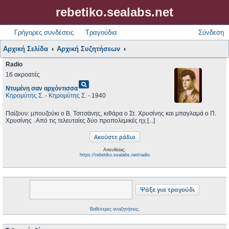
rebetiko.sealabs.net
Γρήγορες συνδέσεις
Τραγούδια
Σύνδεση
Αρχική Σελίδα
Αρχική Συζητήσεων
Radio
16 ακροατές
pageview
Ντυμένη σαν αρχόντισσα
Κηρομύτης Σ.
-
Κηρομύτης Σ.
- 1940
Παίζουν: μπουζούκι ο Β. Τσιτσάνης, κιθάρα ο Στ. Χρυσίνης και μπαγλαμά ο Π.
Χρυσίνης . Από τις τελευταίες δύο προπολεμικές ηχ [...]
Απευθείας:
https://rebetiko.sealabs.net/radio
Βαθύτερες αναζητήσεις;