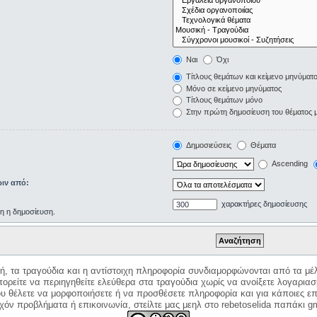
Ναι
Όχι
Τίτλους θεμάτων και κείμενο μηνύματ
Μόνο σε κείμενο μηνύματος
Τίτλους θεμάτων μόνο
Στην πρώτη δημοσίευση του θέματος 
Δημοσιεύσεις
Θέματα
Ascending
ιν από:
χαρακτήρες δημοσίευσης
ρη η δημοσίευση.
κή, τα τραγούδια και η αντίστοιχη πληροφορία συνδιαμορφώνονται από τα μέλ
ορείτε να περιηγηθείτε ελεύθερα στα τραγούδια χωρίς να ανοίξετε λογαριασ
ου θέλετε να μορφοποιήσετε ή να προσθέσετε πληροφορία και για κάποιες επ
όν προβλήματα ή επικοινωνία, στείλτε μας μεηλ στο rebetoselida παπάκι g