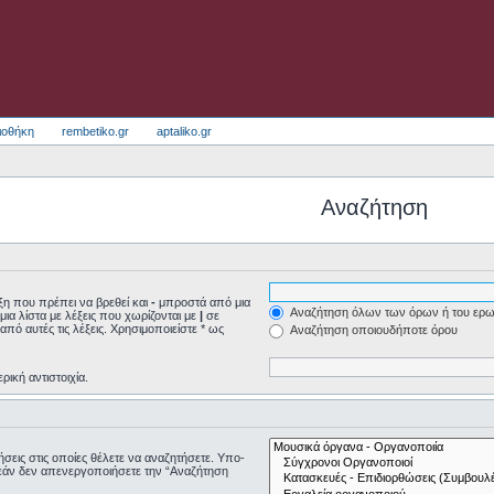
ιοθήκη
rembetiko.gr
aptaliko.gr
Αναζήτηση
η που πρέπει να βρεθεί και
-
μπροστά από μια
Αναζήτηση όλων των όρων ή του ερω
μια λίστα με λέξεις που χωρίζονται με
|
σε
από αυτές τις λέξεις. Χρησιμοποιείστε * ως
Αναζήτηση οποιουδήποτε όρου
ρική αντιστοιχία.
τήσεις στις οποίες θέλετε να αναζητήσετε. Υπο-
εάν δεν απενεργοποιήσετε την “Αναζήτηση