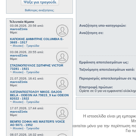
Βαθύτερες αναζητήσεις;
Τελευταία θέματα
Αναζήτηση υπο-κατηγοριών:
03.08.2026, 20:56
από:
marco21nis
θέμα:
Αναζήτηση σε:
ΚΑΠΟΚΗΣ ΔΗΜΗΤΡΗΣ COLUMBIA E-
3665 - 1917
~
Μουσική - Τραγούδια
03.08.2026, 20:55
από:
marco21nis
θέμα:
Εμφάνιση αποτελεσμάτων ως:
ΣΤΑΣΙΝΟΠΟΥΛΟΣ ΣΩΤΗΡΗΣ VICTOR
73281 - 1921
Ταξινόμηση αποτελεσμάτων κατά:
~
Μουσική - Τραγούδια
Περιορισμός αποτελεσμάτων σε πρ
21.07.2026, 16:41
από:
marco21nis
θέμα:
Επιστροφή πρώτων:
Ορίστε σε 0 για να εμφανιστεί ολόκλη
ΧΑΤΖΗΑΠΟΣΤΟΛΟΥ ΝΙΚΟΣ- DAJOS
BELA - ODEON AA 79815_9 kai ODEON
82022 - 1922
~
Μουσική - Τραγούδια
17.07.2026, 17:44
από:
marco21nis
θέμα:
Η ιστοσελίδα είναι μη εμπορι
Μπ
ΒΕΜΠΟ ΣΟΦΙΑ HIS MASTER'S VOICE
AO 5071 - 1952
Η δημιουργία λογαριασμού απαιτείται μόνο για την περίπτωση π
~
Μουσική - Τραγούδια
Για τυχ
08.07.2026, 16:32
από: