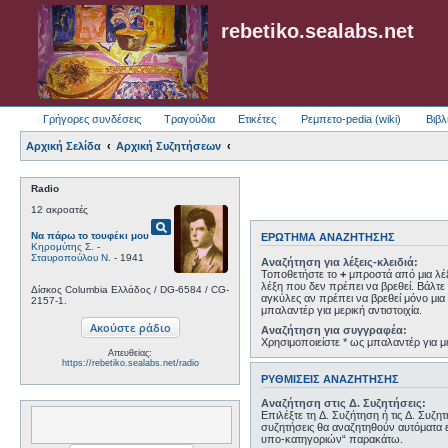
rebetiko.sealabs.net
Γρήγορες συνδέσεις
Τραγούδια
Ετικέτες
Ρεμπετο-pedia (wiki)
Βιβλ
Αρχική Σελίδα
Αρχική Συζητήσεων
Radio
12 ακροατές
pageview
Να πάρω το τουφέκι μου
ΕΡΏΤΗΜΑ ΑΝΑΖΉΤΗΣΗΣ
Κηρομύτης Σ.
-
Σταυροπούλου Ν.
- 1941
Αναζήτηση για λέξεις-κλειδιά:
Τοποθετήστε το
+
μπροστά από μια λέξ
λέξη που δεν πρέπει να βρεθεί. Βάλτε 
Δίσκος Columbia Ελλάδος / DG-6584 / CG-
αγκύλες αν πρέπει να βρεθεί μόνο μια 
2157-1.
μπαλαντέρ για μερική αντιστοιχία.
Αναζήτηση για συγγραφέα:
Χρησιμοποιείστε * ως μπαλαντέρ για με
Απευθείας:
https://rebetiko.sealabs.net/radio
ΡΥΘΜΊΣΕΙΣ ΑΝΑΖΉΤΗΣΗΣ
Αναζήτηση στις Δ. Συζητήσεις:
Επιλέξτε τη Δ. Συζήτηση ή τις Δ. Συζη
συζητήσεις θα αναζητηθούν αυτόματα 
υπο-κατηγοριών“ παρακάτω.