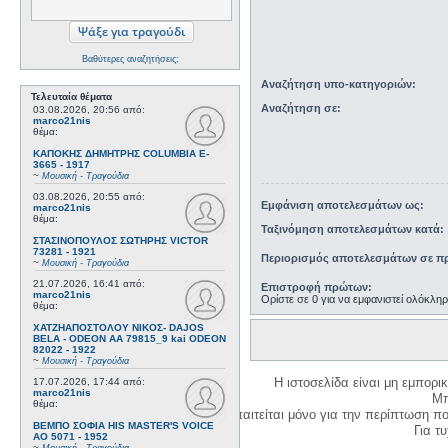
Βαθύτερες αναζητήσεις;
Αναζήτηση υπο-κατηγοριών:
Τελευταία θέματα
Αναζήτηση σε:
03.08.2026, 20:56
από:
marco21nis
θέμα:
ΚΑΠΟΚΗΣ ΔΗΜΗΤΡΗΣ COLUMBIA E-
3665 - 1917
~
Μουσική - Τραγούδια
03.08.2026, 20:55
από:
Εμφάνιση αποτελεσμάτων ως:
marco21nis
θέμα:
Ταξινόμηση αποτελεσμάτων κατά:
ΣΤΑΣΙΝΟΠΟΥΛΟΣ ΣΩΤΗΡΗΣ VICTOR
73281 - 1921
Περιορισμός αποτελεσμάτων σε πρ
~
Μουσική - Τραγούδια
21.07.2026, 16:41
από:
Επιστροφή πρώτων:
marco21nis
Ορίστε σε 0 για να εμφανιστεί ολόκλη
θέμα:
ΧΑΤΖΗΑΠΟΣΤΟΛΟΥ ΝΙΚΟΣ- DAJOS
BELA - ODEON AA 79815_9 kai ODEON
82022 - 1922
~
Μουσική - Τραγούδια
Η ιστοσελίδα είναι μη εμπορι
17.07.2026, 17:44
από:
marco21nis
Μπ
θέμα:
Η δημιουργία λογαριασμού απαιτείται μόνο για την περίπτωση π
ΒΕΜΠΟ ΣΟΦΙΑ HIS MASTER'S VOICE
Για τυχ
AO 5071 - 1952
~