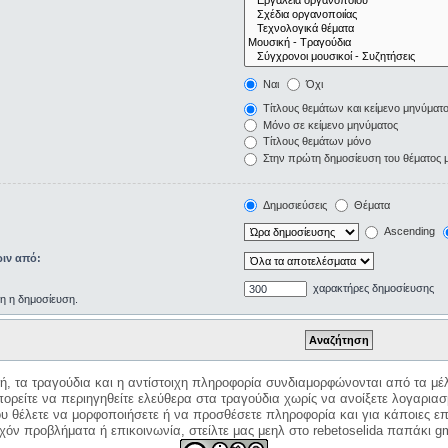
Ναι
Όχι
Τίτλους θεμάτων και κείμενο μηνύματ
Μόνο σε κείμενο μηνύματος
Τίτλους θεμάτων μόνο
Στην πρώτη δημοσίευση του θέματος 
Δημοσιεύσεις
Θέματα
Ascending
ιν από:
χαρακτήρες δημοσίευσης
ρη η δημοσίευση.
κή, τα τραγούδια και η αντίστοιχη πληροφορία συνδιαμορφώνονται από τα μέλ
ορείτε να περιηγηθείτε ελεύθερα στα τραγούδια χωρίς να ανοίξετε λογαριασ
ου θέλετε να μορφοποιήσετε ή να προσθέσετε πληροφορία και για κάποιες επ
όν προβλήματα ή επικοινωνία, στείλτε μας μεηλ στο rebetoselida παπάκι g