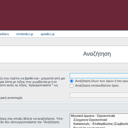
ιοθήκη
rembetiko.gr
aptaliko.gr
Αναζήτηση
η που πρέπει να βρεθεί και
-
μπροστά από μια
Αναζήτηση όλων των όρων ή του ερω
μια λίστα με λέξεις που χωρίζονται με
|
σε
από αυτές τις λέξεις. Χρησιμοποιείστε * ως
Αναζήτηση οποιουδήποτε όρου
ρική αντιστοιχία.
τήσεις στις οποίες θέλετε να αναζητήσετε. Υπο-
εάν δεν απενεργοποιήσετε την “Αναζήτηση