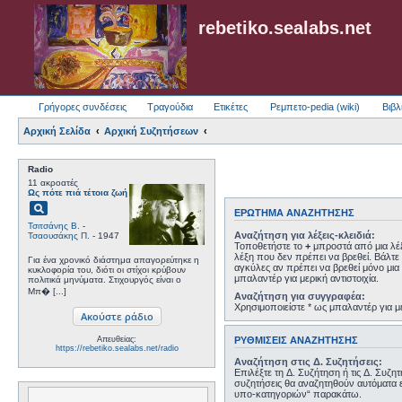
rebetiko.sealabs.net
Γρήγορες συνδέσεις
Τραγούδια
Ετικέτες
Ρεμπετο-pedia (wiki)
Βιβλ
Αρχική Σελίδα
Αρχική Συζητήσεων
Radio
11 ακροατές
Ως πότε πιά τέτοια ζωή
pageview
ΕΡΏΤΗΜΑ ΑΝΑΖΉΤΗΣΗΣ
Τσιτσάνης Β.
-
Αναζήτηση για λέξεις-κλειδιά:
Τσαουσάκης Π.
- 1947
Τοποθετήστε το
+
μπροστά από μια λέξ
λέξη που δεν πρέπει να βρεθεί. Βάλτε 
Για ένα χρονικό διάστημα απαγορεύτηκε η
αγκύλες αν πρέπει να βρεθεί μόνο μια 
κυκλοφορία του, διότι οι στίχοι κρύβουν
μπαλαντέρ για μερική αντιστοιχία.
πολιτικά μηνύματα. Στιχουργός είναι ο
Μπ� [...]
Αναζήτηση για συγγραφέα:
Χρησιμοποιείστε * ως μπαλαντέρ για με
ΡΥΘΜΊΣΕΙΣ ΑΝΑΖΉΤΗΣΗΣ
Απευθείας:
https://rebetiko.sealabs.net/radio
Αναζήτηση στις Δ. Συζητήσεις:
Επιλέξτε τη Δ. Συζήτηση ή τις Δ. Συζη
συζητήσεις θα αναζητηθούν αυτόματα 
υπο-κατηγοριών“ παρακάτω.