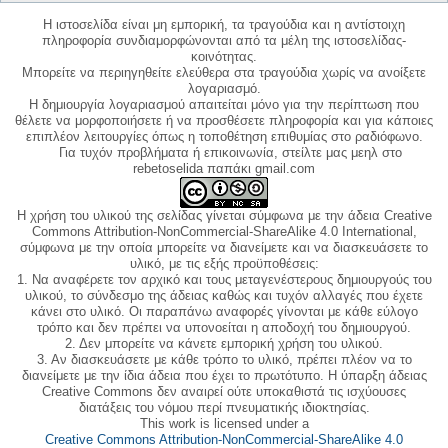
Η ιστοσελίδα είναι μη εμπορική, τα τραγούδια και η αντίστοιχη
πληροφορία συνδιαμορφώνονται από τα μέλη της ιστοσελίδας-
κοινότητας.
Μπορείτε να περιηγηθείτε ελεύθερα στα τραγούδια χωρίς να ανοίξετε
λογαριασμό.
Η δημιουργία λογαριασμού απαιτείται μόνο για την περίπτωση που
θέλετε να μορφοποιήσετε ή να προσθέσετε πληροφορία και για κάποιες
επιπλέον λειτουργίες όπως η τοποθέτηση επιθυμίας στο ραδιόφωνο.
Για τυχόν προβλήματα ή επικοινωνία, στείλτε μας μεηλ στο
rebetoselida παπάκι gmail.com
Η χρήση του υλικού της σελίδας γίνεται σύμφωνα με την άδεια Creative
Commons Attribution-NonCommercial-ShareAlike 4.0 International,
σύμφωνα με την οποία μπορείτε να διανείμετε και να διασκευάσετε το
υλικό, με τις εξής προϋποθέσεις:
1. Να αναφέρετε τον αρχικό και τους μεταγενέστερους δημιουργούς του
υλικού, το σύνδεσμο της άδειας καθώς και τυχόν αλλαγές που έχετε
κάνει στο υλικό. Οι παραπάνω αναφορές γίνονται με κάθε εύλογο
τρόπο και δεν πρέπει να υπονοείται η αποδοχή του δημιουργού.
2. Δεν μπορείτε να κάνετε εμπορική χρήση του υλικού.
3. Αν διασκευάσετε με κάθε τρόπο το υλικό, πρέπει πλέον να το
διανείμετε με την ίδια άδεια που έχει το πρωτότυπο. Η ύπαρξη άδειας
Creative Commons δεν αναιρεί ούτε υποκαθιστά τις ισχύουσες
διατάξεις του νόμου περί πνευματικής ιδιοκτησίας.
This work is licensed under a
Creative Commons Attribution-NonCommercial-ShareAlike 4.0