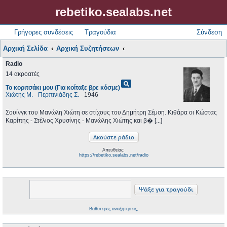
rebetiko.sealabs.net
Γρήγορες συνδέσεις
Τραγούδια
Σύνδεση
Αρχική Σελίδα
Αρχική Συζητήσεων
Radio
14 ακροατές
pageview
Το κοριτσάκι μου (Για κοίταξε βρε κόσμε)
Χιώτης Μ.
-
Περπινιάδης Σ.
- 1946
Σουίνγκ του Μανώλη Χιώτη σε στίχους του Δημήτρη Σέμση. Κιθάρα οι Κώστας
Καρίπης - Στέλιος Χρυσίνης - Μανώλης Χιώτης και β� [...]
Απευθείας:
https://rebetiko.sealabs.net/radio
Βαθύτερες αναζητήσεις;