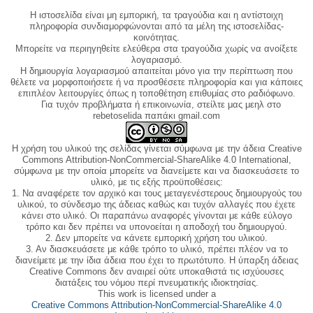
Η ιστοσελίδα είναι μη εμπορική, τα τραγούδια και η αντίστοιχη
πληροφορία συνδιαμορφώνονται από τα μέλη της ιστοσελίδας-
κοινότητας.
Μπορείτε να περιηγηθείτε ελεύθερα στα τραγούδια χωρίς να ανοίξετε
λογαριασμό.
Η δημιουργία λογαριασμού απαιτείται μόνο για την περίπτωση που
θέλετε να μορφοποιήσετε ή να προσθέσετε πληροφορία και για κάποιες
επιπλέον λειτουργίες όπως η τοποθέτηση επιθυμίας στο ραδιόφωνο.
Για τυχόν προβλήματα ή επικοινωνία, στείλτε μας μεηλ στο
rebetoselida παπάκι gmail.com
Η χρήση του υλικού της σελίδας γίνεται σύμφωνα με την άδεια Creative
Commons Attribution-NonCommercial-ShareAlike 4.0 International,
σύμφωνα με την οποία μπορείτε να διανείμετε και να διασκευάσετε το
υλικό, με τις εξής προϋποθέσεις:
1. Να αναφέρετε τον αρχικό και τους μεταγενέστερους δημιουργούς του
υλικού, το σύνδεσμο της άδειας καθώς και τυχόν αλλαγές που έχετε
κάνει στο υλικό. Οι παραπάνω αναφορές γίνονται με κάθε εύλογο
τρόπο και δεν πρέπει να υπονοείται η αποδοχή του δημιουργού.
2. Δεν μπορείτε να κάνετε εμπορική χρήση του υλικού.
3. Αν διασκευάσετε με κάθε τρόπο το υλικό, πρέπει πλέον να το
διανείμετε με την ίδια άδεια που έχει το πρωτότυπο. Η ύπαρξη άδειας
Creative Commons δεν αναιρεί ούτε υποκαθιστά τις ισχύουσες
διατάξεις του νόμου περί πνευματικής ιδιοκτησίας.
This work is licensed under a
Creative Commons Attribution-NonCommercial-ShareAlike 4.0