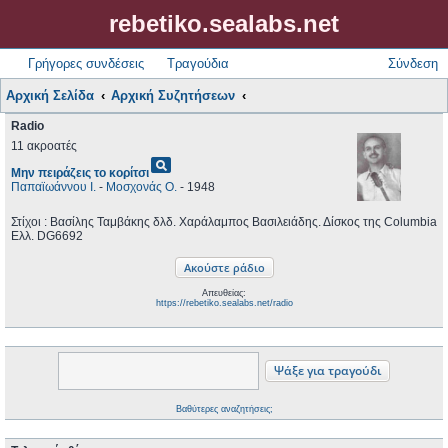
rebetiko.sealabs.net
Γρήγορες συνδέσεις
Τραγούδια
Σύνδεση
Αρχική Σελίδα
Αρχική Συζητήσεων
Radio
11 ακροατές
pageview
Μην πειράζεις το κορίτσι
Παπαϊωάννου Ι.
-
Μοσχονάς Ο.
- 1948
Στίχοι : Βασίλης Ταμβάκης δλδ. Χαράλαμπος Βασιλειάδης. Δίσκος της Columbia
Ελλ. DG6692
Απευθείας:
https://rebetiko.sealabs.net/radio
Βαθύτερες αναζητήσεις;