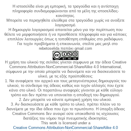
Η ιστοσελίδα είναι μη εμπορική, τα τραγούδια και η αντίστοιχη
πληροφορία συνδιαμορφώνονται από τα μέλη της ιστοσελίδας-
κοινότητας.
Μπορείτε να περιηγηθείτε ελεύθερα στα τραγούδια χωρίς να ανοίξετε
λογαριασμό.
Η δημιουργία λογαριασμού απαιτείται μόνο για την περίπτωση που
θέλετε να μορφοποιήσετε ή να προσθέσετε πληροφορία και για κάποιες
επιπλέον λειτουργίες όπως η τοποθέτηση επιθυμίας στο ραδιόφωνο.
Για τυχόν προβλήματα ή επικοινωνία, στείλτε μας μεηλ στο
rebetoselida παπάκι gmail.com
Η χρήση του υλικού της σελίδας γίνεται σύμφωνα με την άδεια Creative
Commons Attribution-NonCommercial-ShareAlike 4.0 International,
σύμφωνα με την οποία μπορείτε να διανείμετε και να διασκευάσετε το
υλικό, με τις εξής προϋποθέσεις:
1. Να αναφέρετε τον αρχικό και τους μεταγενέστερους δημιουργούς του
υλικού, το σύνδεσμο της άδειας καθώς και τυχόν αλλαγές που έχετε
κάνει στο υλικό. Οι παραπάνω αναφορές γίνονται με κάθε εύλογο
τρόπο και δεν πρέπει να υπονοείται η αποδοχή του δημιουργού.
2. Δεν μπορείτε να κάνετε εμπορική χρήση του υλικού.
3. Αν διασκευάσετε με κάθε τρόπο το υλικό, πρέπει πλέον να το
διανείμετε με την ίδια άδεια που έχει το πρωτότυπο. Η ύπαρξη άδειας
Creative Commons δεν αναιρεί ούτε υποκαθιστά τις ισχύουσες
διατάξεις του νόμου περί πνευματικής ιδιοκτησίας.
This work is licensed under a
Creative Commons Attribution-NonCommercial-ShareAlike 4.0