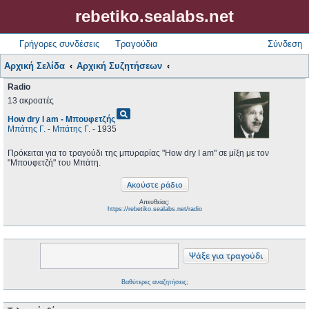
rebetiko.sealabs.net
Γρήγορες συνδέσεις
Τραγούδια
Σύνδεση
Αρχική Σελίδα
Αρχική Συζητήσεων
Radio
13 ακροατές
pageview
How dry I am - Μπουφετζής
Μπάτης Γ.
-
Μπάτης Γ.
- 1935
Πρόκειται για το τραγούδι της μπυραρίας "How dry I am" σε μίξη με τον
"Μπουφετζή" του Μπάτη.
Απευθείας:
https://rebetiko.sealabs.net/radio
Βαθύτερες αναζητήσεις;