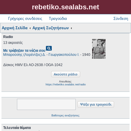
rebetiko.sealabs.net
Γρήγορες συνδέσεις
Τραγούδια
Σύνδεση
Αρχική Σελίδα
Αρχική Συζητήσεων
Radio
13 ακροατές
pageview
Με τράβηξαν τα νάζια σου
Μπαρούσης (Λορέντζος) Δ.
-
Γεωργακοπούλου Ι.
- 1940
Δίσκος HMV Ελ AO-2638 / OGA-1042
Απευθείας:
https://rebetiko.sealabs.net/radio
Βαθύτερες αναζητήσεις;
Τελευταία θέματα