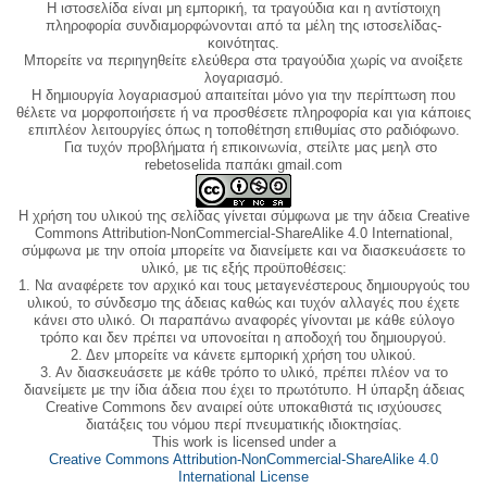
Η ιστοσελίδα είναι μη εμπορική, τα τραγούδια και η αντίστοιχη
πληροφορία συνδιαμορφώνονται από τα μέλη της ιστοσελίδας-
κοινότητας.
Μπορείτε να περιηγηθείτε ελεύθερα στα τραγούδια χωρίς να ανοίξετε
λογαριασμό.
Η δημιουργία λογαριασμού απαιτείται μόνο για την περίπτωση που
θέλετε να μορφοποιήσετε ή να προσθέσετε πληροφορία και για κάποιες
επιπλέον λειτουργίες όπως η τοποθέτηση επιθυμίας στο ραδιόφωνο.
Για τυχόν προβλήματα ή επικοινωνία, στείλτε μας μεηλ στο
rebetoselida παπάκι gmail.com
Η χρήση του υλικού της σελίδας γίνεται σύμφωνα με την άδεια Creative
Commons Attribution-NonCommercial-ShareAlike 4.0 International,
σύμφωνα με την οποία μπορείτε να διανείμετε και να διασκευάσετε το
υλικό, με τις εξής προϋποθέσεις:
1. Να αναφέρετε τον αρχικό και τους μεταγενέστερους δημιουργούς του
υλικού, το σύνδεσμο της άδειας καθώς και τυχόν αλλαγές που έχετε
κάνει στο υλικό. Οι παραπάνω αναφορές γίνονται με κάθε εύλογο
τρόπο και δεν πρέπει να υπονοείται η αποδοχή του δημιουργού.
2. Δεν μπορείτε να κάνετε εμπορική χρήση του υλικού.
3. Αν διασκευάσετε με κάθε τρόπο το υλικό, πρέπει πλέον να το
διανείμετε με την ίδια άδεια που έχει το πρωτότυπο. Η ύπαρξη άδειας
Creative Commons δεν αναιρεί ούτε υποκαθιστά τις ισχύουσες
διατάξεις του νόμου περί πνευματικής ιδιοκτησίας.
This work is licensed under a
Creative Commons Attribution-NonCommercial-ShareAlike 4.0
International License