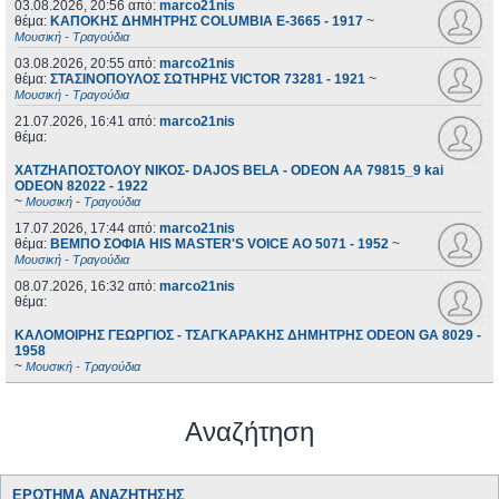
03.08.2026, 20:56
από:
marco21nis
θέμα:
ΚΑΠΟΚΗΣ ΔΗΜΗΤΡΗΣ COLUMBIA E-3665 - 1917
~
Μουσική - Τραγούδια
03.08.2026, 20:55
από:
marco21nis
θέμα:
ΣΤΑΣΙΝΟΠΟΥΛΟΣ ΣΩΤΗΡΗΣ VICTOR 73281 - 1921
~
Μουσική - Τραγούδια
21.07.2026, 16:41
από:
marco21nis
θέμα:
ΧΑΤΖΗΑΠΟΣΤΟΛΟΥ ΝΙΚΟΣ- DAJOS BELA - ODEON AA 79815_9 kai
ODEON 82022 - 1922
~
Μουσική - Τραγούδια
17.07.2026, 17:44
από:
marco21nis
θέμα:
ΒΕΜΠΟ ΣΟΦΙΑ HIS MASTER'S VOICE AO 5071 - 1952
~
Μουσική - Τραγούδια
08.07.2026, 16:32
από:
marco21nis
θέμα:
ΚΑΛΟΜΟΙΡΗΣ ΓΕΩΡΓΙΟΣ - ΤΣΑΓΚΑΡΑΚΗΣ ΔΗΜΗΤΡΗΣ ODEON GA 8029 -
1958
~
Μουσική - Τραγούδια
Αναζήτηση
ΕΡΏΤΗΜΑ ΑΝΑΖΉΤΗΣΗΣ