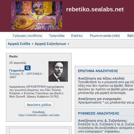
rebetiko.sealabs.net
Γρήγορες συνδέσεις
Τραγούδια
Ετικέτες
Ρεμπετο-pedia (wiki)
Βιβλ
Αρχική Σελίδα
Αρχική Συζητήσεων
Radio
10 ακροατές
pageview
Γκαρσόνα
ΕΡΏΤΗΜΑ ΑΝΑΖΉΤΗΣΗΣ
Τούντας Π.
-
ΟΡΓΑΝΙΚΑ
-
1947
Αναζήτηση για λέξεις-κλειδιά:
Τοποθετήστε το
+
μπροστά από μια λέξ
λέξη που δεν πρέπει να βρεθεί. Βάλτε 
Αμερικάνικη ΟΡΧΗΣΤΡΙΚΗ ηχογράφηση
αγκύλες αν πρέπει να βρεθεί μόνο μια 
του γνωστού άσματος του Παν.Τούντα.
μπαλαντέρ για μερική αντιστοιχία.
Κλαρίνο ο Κώστας Γκαντίνης και βιολί ο
Nick Doneff. Δίσκος Kaliphon D-762.
Αναζήτηση για συγγραφέα:
Χρησιμοποιείστε * ως μπαλαντέρ για με
Απευθείας:
ΡΥΘΜΊΣΕΙΣ ΑΝΑΖΉΤΗΣΗΣ
https://rebetiko.sealabs.net/radio
Αναζήτηση στις Δ. Συζητήσεις:
Επιλέξτε τη Δ. Συζήτηση ή τις Δ. Συζη
συζητήσεις θα αναζητηθούν αυτόματα 
υπο-κατηγοριών“ παρακάτω.