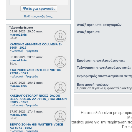
Βαθύτερες αναζητήσεις;
Αναζήτηση υπο-κατηγοριών:
Τελευταία θέματα
03.08.2026, 20:56
από:
Αναζήτηση σε:
marco21nis
θέμα:
ΚΑΠΟΚΗΣ ΔΗΜΗΤΡΗΣ COLUMBIA E-
3665 - 1917
~
Μουσική - Τραγούδια
03.08.2026, 20:55
από:
Εμφάνιση αποτελεσμάτων ως:
marco21nis
θέμα:
Ταξινόμηση αποτελεσμάτων κατά:
ΣΤΑΣΙΝΟΠΟΥΛΟΣ ΣΩΤΗΡΗΣ VICTOR
73281 - 1921
Περιορισμός αποτελεσμάτων σε πρ
~
Μουσική - Τραγούδια
21.07.2026, 16:41
από:
Επιστροφή πρώτων:
marco21nis
Ορίστε σε 0 για να εμφανιστεί ολόκλη
θέμα:
ΧΑΤΖΗΑΠΟΣΤΟΛΟΥ ΝΙΚΟΣ- DAJOS
BELA - ODEON AA 79815_9 kai ODEON
82022 - 1922
~
Μουσική - Τραγούδια
17.07.2026, 17:44
από:
Η ιστοσελίδα είναι μη εμπορι
marco21nis
Μπ
θέμα:
Η δημιουργία λογαριασμού απαιτείται μόνο για την περίπτωση π
ΒΕΜΠΟ ΣΟΦΙΑ HIS MASTER'S VOICE
Για τυχ
AO 5071 - 1952
~
Μουσική - Τραγούδια