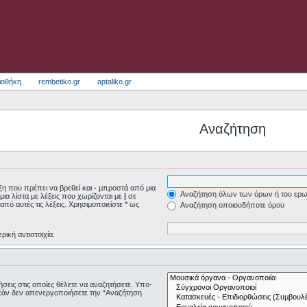
ιοθήκη
rembetiko.gr
aptaliko.gr
Αναζήτηση
η που πρέπει να βρεθεί και
-
μπροστά από μια
Αναζήτηση όλων των όρων ή του ερω
μια λίστα με λέξεις που χωρίζονται με
|
σε
από αυτές τις λέξεις. Χρησιμοποιείστε * ως
Αναζήτηση οποιουδήποτε όρου
ρική αντιστοιχία.
τήσεις στις οποίες θέλετε να αναζητήσετε. Υπο-
εάν δεν απενεργοποιήσετε την “Αναζήτηση