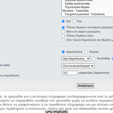
Ναι
Όχι
Τίτλους θεμάτων και κείμενο μηνύματ
Μόνο σε κείμενο μηνύματος
Τίτλους θεμάτων μόνο
Στην πρώτη δημοσίευση του θέματος 
Δημοσιεύσεις
Θέματα
Ascending
ιν από:
χαρακτήρες δημοσίευσης
ρη η δημοσίευση.
κή, τα τραγούδια και η αντίστοιχη πληροφορία συνδιαμορφώνονται από τα μέλ
ορείτε να περιηγηθείτε ελεύθερα στα τραγούδια χωρίς να ανοίξετε λογαριασ
ου θέλετε να μορφοποιήσετε ή να προσθέσετε πληροφορία και για κάποιες επ
όν προβλήματα ή επικοινωνία, στείλτε μας μεηλ στο rebetoselida παπάκι g