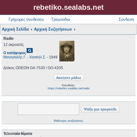
rebetiko.sealabs.net
Γρήγορες συνδέσεις
Τραγούδια
Σύνδεση
Αρχική Σελίδα
Αρχική Συζητήσεων
Radio
12 ακροατές
pageview
Ο κατήφορος
Μανησαλής Γ.
-
Χασκήλ Σ.
- 1949
Δίσκος ODEON GA-7530 / GO-4205.
Απευθείας:
https://rebetiko.sealabs.net/radio
Βαθύτερες αναζητήσεις;
Τελευταία θέματα