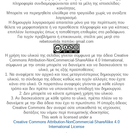
πληροφορία συνδιαμορφώνονται από τα μέλη της ιστοσελίδας-
κοινότητας.
Μπορείτε να περιηγηθείτε ελεύθερα στα τραγούδια χωρίς να ανοίξετε
λογαριασμό.
Η δημιουργία λογαριασμού απαιτείται μόνο για την περίπτωση που
θέλετε να μορφοποιήσετε ή να προσθέσετε πληροφορία και για κάποιες
επιπλέον λειτουργίες όπως η τοποθέτηση επιθυμίας στο ραδιόφωνο.
Για τυχόν προβλήματα ή επικοινωνία, στείλτε μας μεηλ στο
rebetoselida παπάκι gmail.com
Η χρήση του υλικού της σελίδας γίνεται σύμφωνα με την άδεια Creative
Commons Attribution-NonCommercial-ShareAlike 4.0 International,
σύμφωνα με την οποία μπορείτε να διανείμετε και να διασκευάσετε το
υλικό, με τις εξής προϋποθέσεις:
1. Να αναφέρετε τον αρχικό και τους μεταγενέστερους δημιουργούς του
υλικού, το σύνδεσμο της άδειας καθώς και τυχόν αλλαγές που έχετε
κάνει στο υλικό. Οι παραπάνω αναφορές γίνονται με κάθε εύλογο
τρόπο και δεν πρέπει να υπονοείται η αποδοχή του δημιουργού.
2. Δεν μπορείτε να κάνετε εμπορική χρήση του υλικού.
3. Αν διασκευάσετε με κάθε τρόπο το υλικό, πρέπει πλέον να το
διανείμετε με την ίδια άδεια που έχει το πρωτότυπο. Η ύπαρξη άδειας
Creative Commons δεν αναιρεί ούτε υποκαθιστά τις ισχύουσες
διατάξεις του νόμου περί πνευματικής ιδιοκτησίας.
This work is licensed under a
Creative Commons Attribution-NonCommercial-ShareAlike 4.0
International License
.