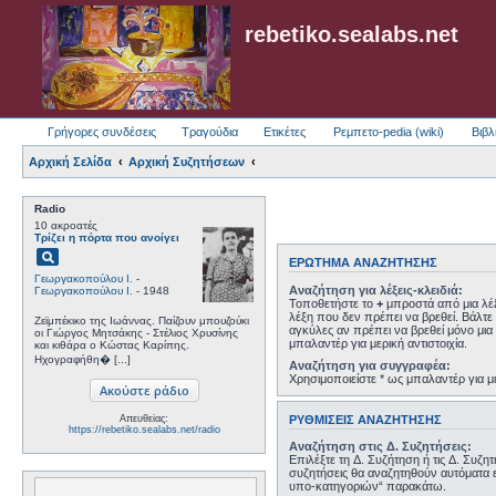
rebetiko.sealabs.net
Γρήγορες συνδέσεις
Τραγούδια
Ετικέτες
Ρεμπετο-pedia (wiki)
Βιβλ
Αρχική Σελίδα
Αρχική Συζητήσεων
Radio
10 ακροατές
Τρίζει η πόρτα που ανοίγει
pageview
ΕΡΏΤΗΜΑ ΑΝΑΖΉΤΗΣΗΣ
Γεωργακοπούλου Ι.
-
Αναζήτηση για λέξεις-κλειδιά:
Γεωργακοπούλου Ι.
- 1948
Τοποθετήστε το
+
μπροστά από μια λέξ
λέξη που δεν πρέπει να βρεθεί. Βάλτε 
Ζεϊμπέκικο της Ιωάννας. Παίζουν μπουζούκι
αγκύλες αν πρέπει να βρεθεί μόνο μια 
οι Γιώργος Μητσάκης - Στέλιος Χρυσίνης
μπαλαντέρ για μερική αντιστοιχία.
και κιθάρα ο Κώστας Καρίπης.
Ηχογραφήθη� [...]
Αναζήτηση για συγγραφέα:
Χρησιμοποιείστε * ως μπαλαντέρ για με
ΡΥΘΜΊΣΕΙΣ ΑΝΑΖΉΤΗΣΗΣ
Απευθείας:
https://rebetiko.sealabs.net/radio
Αναζήτηση στις Δ. Συζητήσεις:
Επιλέξτε τη Δ. Συζήτηση ή τις Δ. Συζη
συζητήσεις θα αναζητηθούν αυτόματα 
υπο-κατηγοριών“ παρακάτω.