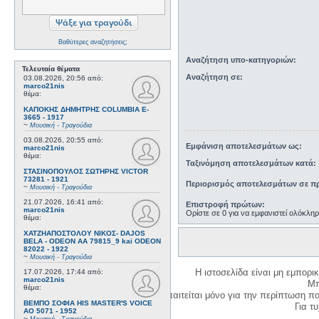
Βαθύτερες αναζητήσεις;
Αναζήτηση υπο-κατηγοριών:
Τελευταία θέματα
Αναζήτηση σε:
03.08.2026, 20:56
από:
marco21nis
θέμα:
ΚΑΠΟΚΗΣ ΔΗΜΗΤΡΗΣ COLUMBIA E-
3665 - 1917
~
Μουσική - Τραγούδια
03.08.2026, 20:55
από:
Εμφάνιση αποτελεσμάτων ως:
marco21nis
θέμα:
Ταξινόμηση αποτελεσμάτων κατά:
ΣΤΑΣΙΝΟΠΟΥΛΟΣ ΣΩΤΗΡΗΣ VICTOR
73281 - 1921
Περιορισμός αποτελεσμάτων σε πρ
~
Μουσική - Τραγούδια
21.07.2026, 16:41
από:
Επιστροφή πρώτων:
marco21nis
Ορίστε σε 0 για να εμφανιστεί ολόκλη
θέμα:
ΧΑΤΖΗΑΠΟΣΤΟΛΟΥ ΝΙΚΟΣ- DAJOS
BELA - ODEON AA 79815_9 kai ODEON
82022 - 1922
~
Μουσική - Τραγούδια
Η ιστοσελίδα είναι μη εμπορι
17.07.2026, 17:44
από:
marco21nis
Μπ
θέμα:
Η δημιουργία λογαριασμού απαιτείται μόνο για την περίπτωση π
ΒΕΜΠΟ ΣΟΦΙΑ HIS MASTER'S VOICE
Για τυχ
AO 5071 - 1952
~