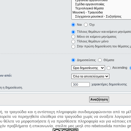
Ναι
Όχι
Τίτλους θεμάτων και κείμενο μηνύματ
Μόνο σε κείμενο μηνύματος
Τίτλους θεμάτων μόνο
Στην πρώτη δημοσίευση του θέματος 
Δημοσιεύσεις
Θέματα
Ascending
ιν από:
χαρακτήρες δημοσίευσης
ρη η δημοσίευση.
κή, τα τραγούδια και η αντίστοιχη πληροφορία συνδιαμορφώνονται από τα μέλ
ορείτε να περιηγηθείτε ελεύθερα στα τραγούδια χωρίς να ανοίξετε λογαριασ
ου θέλετε να μορφοποιήσετε ή να προσθέσετε πληροφορία και για κάποιες επ
όν προβλήματα ή επικοινωνία, στείλτε μας μεηλ στο rebetoselida παπάκι g