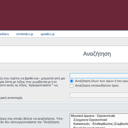
ιοθήκη
rembetiko.gr
aptaliko.gr
Αναζήτηση
η που πρέπει να βρεθεί και
-
μπροστά από μια
Αναζήτηση όλων των όρων ή του ερω
μια λίστα με λέξεις που χωρίζονται με
|
σε
από αυτές τις λέξεις. Χρησιμοποιείστε * ως
Αναζήτηση οποιουδήποτε όρου
ρική αντιστοιχία.
τήσεις στις οποίες θέλετε να αναζητήσετε. Υπο-
εάν δεν απενεργοποιήσετε την “Αναζήτηση