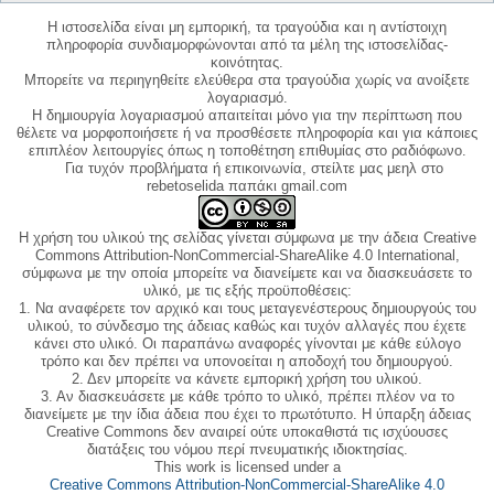
Η ιστοσελίδα είναι μη εμπορική, τα τραγούδια και η αντίστοιχη
πληροφορία συνδιαμορφώνονται από τα μέλη της ιστοσελίδας-
κοινότητας.
Μπορείτε να περιηγηθείτε ελεύθερα στα τραγούδια χωρίς να ανοίξετε
λογαριασμό.
Η δημιουργία λογαριασμού απαιτείται μόνο για την περίπτωση που
θέλετε να μορφοποιήσετε ή να προσθέσετε πληροφορία και για κάποιες
επιπλέον λειτουργίες όπως η τοποθέτηση επιθυμίας στο ραδιόφωνο.
Για τυχόν προβλήματα ή επικοινωνία, στείλτε μας μεηλ στο
rebetoselida παπάκι gmail.com
Η χρήση του υλικού της σελίδας γίνεται σύμφωνα με την άδεια Creative
Commons Attribution-NonCommercial-ShareAlike 4.0 International,
σύμφωνα με την οποία μπορείτε να διανείμετε και να διασκευάσετε το
υλικό, με τις εξής προϋποθέσεις:
1. Να αναφέρετε τον αρχικό και τους μεταγενέστερους δημιουργούς του
υλικού, το σύνδεσμο της άδειας καθώς και τυχόν αλλαγές που έχετε
κάνει στο υλικό. Οι παραπάνω αναφορές γίνονται με κάθε εύλογο
τρόπο και δεν πρέπει να υπονοείται η αποδοχή του δημιουργού.
2. Δεν μπορείτε να κάνετε εμπορική χρήση του υλικού.
3. Αν διασκευάσετε με κάθε τρόπο το υλικό, πρέπει πλέον να το
διανείμετε με την ίδια άδεια που έχει το πρωτότυπο. Η ύπαρξη άδειας
Creative Commons δεν αναιρεί ούτε υποκαθιστά τις ισχύουσες
διατάξεις του νόμου περί πνευματικής ιδιοκτησίας.
This work is licensed under a
Creative Commons Attribution-NonCommercial-ShareAlike 4.0