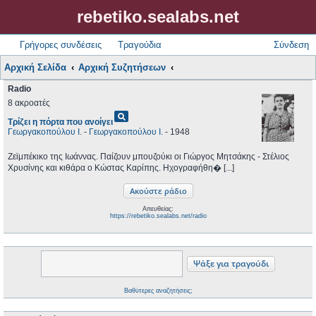
rebetiko.sealabs.net
Γρήγορες συνδέσεις
Τραγούδια
Σύνδεση
Αρχική Σελίδα
Αρχική Συζητήσεων
Radio
8 ακροατές
pageview
Τρίζει η πόρτα που ανοίγει
Γεωργακοπούλου Ι.
-
Γεωργακοπούλου Ι.
- 1948
Ζεϊμπέκικο της Ιωάννας. Παίζουν μπουζούκι οι Γιώργος Μητσάκης - Στέλιος
Χρυσίνης και κιθάρα ο Κώστας Καρίπης. Ηχογραφήθη� [...]
Απευθείας:
https://rebetiko.sealabs.net/radio
Βαθύτερες αναζητήσεις;