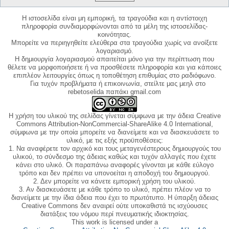
Η ιστοσελίδα είναι μη εμπορική, τα τραγούδια και η αντίστοιχη
πληροφορία συνδιαμορφώνονται από τα μέλη της ιστοσελίδας-
κοινότητας.
Μπορείτε να περιηγηθείτε ελεύθερα στα τραγούδια χωρίς να ανοίξετε
λογαριασμό.
Η δημιουργία λογαριασμού απαιτείται μόνο για την περίπτωση που
θέλετε να μορφοποιήσετε ή να προσθέσετε πληροφορία και για κάποιες
επιπλέον λειτουργίες όπως η τοποθέτηση επιθυμίας στο ραδιόφωνο.
Για τυχόν προβλήματα ή επικοινωνία, στείλτε μας μεηλ στο
rebetoselida παπάκι gmail.com
Η χρήση του υλικού της σελίδας γίνεται σύμφωνα με την άδεια Creative
Commons Attribution-NonCommercial-ShareAlike 4.0 International,
σύμφωνα με την οποία μπορείτε να διανείμετε και να διασκευάσετε το
υλικό, με τις εξής προϋποθέσεις:
1. Να αναφέρετε τον αρχικό και τους μεταγενέστερους δημιουργούς του
υλικού, το σύνδεσμο της άδειας καθώς και τυχόν αλλαγές που έχετε
κάνει στο υλικό. Οι παραπάνω αναφορές γίνονται με κάθε εύλογο
τρόπο και δεν πρέπει να υπονοείται η αποδοχή του δημιουργού.
2. Δεν μπορείτε να κάνετε εμπορική χρήση του υλικού.
3. Αν διασκευάσετε με κάθε τρόπο το υλικό, πρέπει πλέον να το
διανείμετε με την ίδια άδεια που έχει το πρωτότυπο. Η ύπαρξη άδειας
Creative Commons δεν αναιρεί ούτε υποκαθιστά τις ισχύουσες
διατάξεις του νόμου περί πνευματικής ιδιοκτησίας.
This work is licensed under a