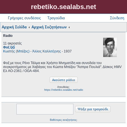
rebetiko.sealabs.net
Γρήγορες συνδέσεις
Τραγούδια
Σύνδεση
Αρχική Σελίδα
Αρχική Συζητήσεων
Radio
11 ακροατές
Φοξ ξιξί
Κωστής (Μπέζος)
-
Άλλος Καλλιτέχνης
- 1937
Φοξ με τους Ρένο Τάλμα και Χρήστο Μνηματίδη και συνοδεία του
συγκροτήματος με Χαβάγιες του Κώστα Μπέζου ''Άσπρα Πουλιά''. Δίσκος HMV
Ελ AO-2361 / OGA-484.
Απευθείας:
https://rebetiko.sealabs.net/radio
Βαθύτερες αναζητήσεις;