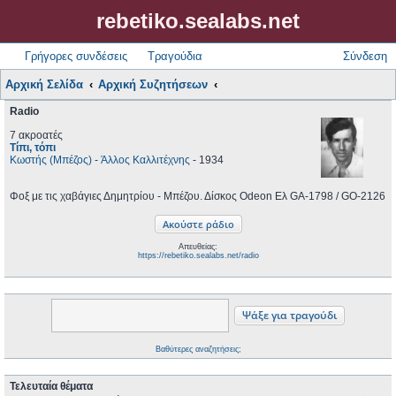
rebetiko.sealabs.net
Γρήγορες συνδέσεις
Τραγούδια
Σύνδεση
Αρχική Σελίδα
Αρχική Συζητήσεων
Radio
7 ακροατές
Τίπι, τόπι
Κωστής (Μπέζος)
-
Άλλος Καλλιτέχνης
- 1934
Φοξ με τις χαβάγιες Δημητρίου - Μπέζου. Δίσκος Odeon Ελ GA-1798 / GO-2126
Απευθείας:
https://rebetiko.sealabs.net/radio
Βαθύτερες αναζητήσεις;
Τελευταία θέματα