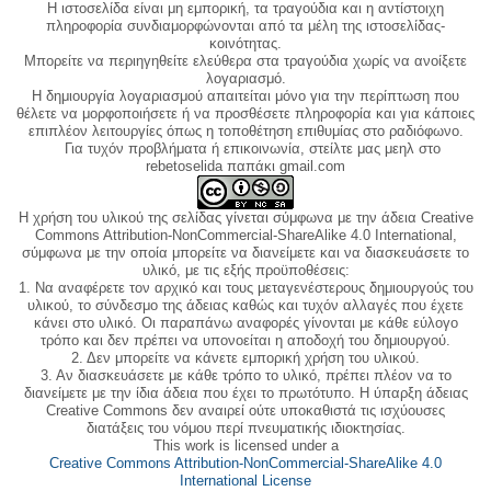
Η ιστοσελίδα είναι μη εμπορική, τα τραγούδια και η αντίστοιχη
πληροφορία συνδιαμορφώνονται από τα μέλη της ιστοσελίδας-
κοινότητας.
Μπορείτε να περιηγηθείτε ελεύθερα στα τραγούδια χωρίς να ανοίξετε
λογαριασμό.
Η δημιουργία λογαριασμού απαιτείται μόνο για την περίπτωση που
θέλετε να μορφοποιήσετε ή να προσθέσετε πληροφορία και για κάποιες
επιπλέον λειτουργίες όπως η τοποθέτηση επιθυμίας στο ραδιόφωνο.
Για τυχόν προβλήματα ή επικοινωνία, στείλτε μας μεηλ στο
rebetoselida παπάκι gmail.com
Η χρήση του υλικού της σελίδας γίνεται σύμφωνα με την άδεια Creative
Commons Attribution-NonCommercial-ShareAlike 4.0 International,
σύμφωνα με την οποία μπορείτε να διανείμετε και να διασκευάσετε το
υλικό, με τις εξής προϋποθέσεις:
1. Να αναφέρετε τον αρχικό και τους μεταγενέστερους δημιουργούς του
υλικού, το σύνδεσμο της άδειας καθώς και τυχόν αλλαγές που έχετε
κάνει στο υλικό. Οι παραπάνω αναφορές γίνονται με κάθε εύλογο
τρόπο και δεν πρέπει να υπονοείται η αποδοχή του δημιουργού.
2. Δεν μπορείτε να κάνετε εμπορική χρήση του υλικού.
3. Αν διασκευάσετε με κάθε τρόπο το υλικό, πρέπει πλέον να το
διανείμετε με την ίδια άδεια που έχει το πρωτότυπο. Η ύπαρξη άδειας
Creative Commons δεν αναιρεί ούτε υποκαθιστά τις ισχύουσες
διατάξεις του νόμου περί πνευματικής ιδιοκτησίας.
This work is licensed under a
Creative Commons Attribution-NonCommercial-ShareAlike 4.0
International License