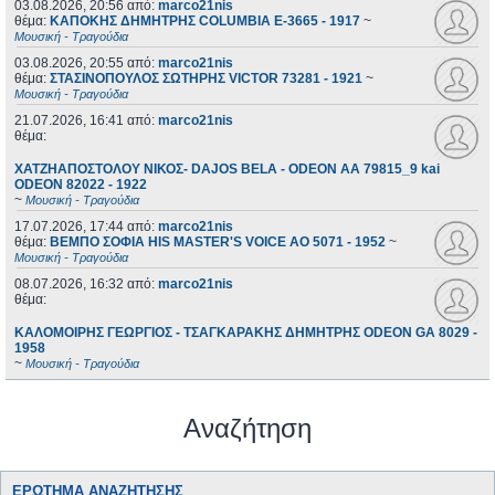
03.08.2026, 20:56
από:
marco21nis
θέμα:
ΚΑΠΟΚΗΣ ΔΗΜΗΤΡΗΣ COLUMBIA E-3665 - 1917
~
Μουσική - Τραγούδια
03.08.2026, 20:55
από:
marco21nis
θέμα:
ΣΤΑΣΙΝΟΠΟΥΛΟΣ ΣΩΤΗΡΗΣ VICTOR 73281 - 1921
~
Μουσική - Τραγούδια
21.07.2026, 16:41
από:
marco21nis
θέμα:
ΧΑΤΖΗΑΠΟΣΤΟΛΟΥ ΝΙΚΟΣ- DAJOS BELA - ODEON AA 79815_9 kai
ODEON 82022 - 1922
~
Μουσική - Τραγούδια
17.07.2026, 17:44
από:
marco21nis
θέμα:
ΒΕΜΠΟ ΣΟΦΙΑ HIS MASTER'S VOICE AO 5071 - 1952
~
Μουσική - Τραγούδια
08.07.2026, 16:32
από:
marco21nis
θέμα:
ΚΑΛΟΜΟΙΡΗΣ ΓΕΩΡΓΙΟΣ - ΤΣΑΓΚΑΡΑΚΗΣ ΔΗΜΗΤΡΗΣ ODEON GA 8029 -
1958
~
Μουσική - Τραγούδια
Αναζήτηση
ΕΡΏΤΗΜΑ ΑΝΑΖΉΤΗΣΗΣ