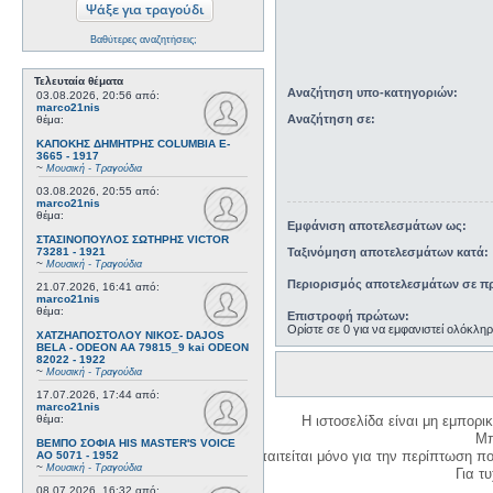
Βαθύτερες αναζητήσεις;
Τελευταία θέματα
Αναζήτηση υπο-κατηγοριών:
03.08.2026, 20:56
από:
marco21nis
Αναζήτηση σε:
θέμα:
ΚΑΠΟΚΗΣ ΔΗΜΗΤΡΗΣ COLUMBIA E-
3665 - 1917
~
Μουσική - Τραγούδια
03.08.2026, 20:55
από:
marco21nis
θέμα:
Εμφάνιση αποτελεσμάτων ως:
ΣΤΑΣΙΝΟΠΟΥΛΟΣ ΣΩΤΗΡΗΣ VICTOR
73281 - 1921
Ταξινόμηση αποτελεσμάτων κατά:
~
Μουσική - Τραγούδια
Περιορισμός αποτελεσμάτων σε πρ
21.07.2026, 16:41
από:
marco21nis
θέμα:
Επιστροφή πρώτων:
Ορίστε σε 0 για να εμφανιστεί ολόκλη
ΧΑΤΖΗΑΠΟΣΤΟΛΟΥ ΝΙΚΟΣ- DAJOS
BELA - ODEON AA 79815_9 kai ODEON
82022 - 1922
~
Μουσική - Τραγούδια
17.07.2026, 17:44
από:
marco21nis
θέμα:
Η ιστοσελίδα είναι μη εμπορι
Μπ
ΒΕΜΠΟ ΣΟΦΙΑ HIS MASTER'S VOICE
Η δημιουργία λογαριασμού απαιτείται μόνο για την περίπτωση π
AO 5071 - 1952
~
Μουσική - Τραγούδια
Για τυχ
08.07.2026, 16:32
από: