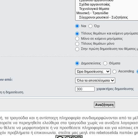
Ναι
Όχι
Τίτλους θεμάτων και κείμενο μηνύματ
Μόνο σε κείμενο μηνύματος
Τίτλους θεμάτων μόνο
Στην πρώτη δημοσίευση του θέματος 
Δημοσιεύσεις
Θέματα
Ascending
ιν από:
χαρακτήρες δημοσίευσης
ρη η δημοσίευση.
κή, τα τραγούδια και η αντίστοιχη πληροφορία συνδιαμορφώνονται από τα μέλ
ορείτε να περιηγηθείτε ελεύθερα στα τραγούδια χωρίς να ανοίξετε λογαριασ
ου θέλετε να μορφοποιήσετε ή να προσθέσετε πληροφορία και για κάποιες επ
όν προβλήματα ή επικοινωνία, στείλτε μας μεηλ στο rebetoselida παπάκι g