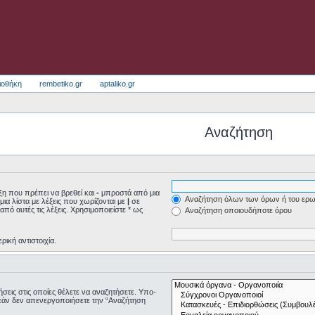
ιοθήκη
rembetiko.gr
aptaliko.gr
Αναζήτηση
η που πρέπει να βρεθεί και
-
μπροστά από μια
Αναζήτηση όλων των όρων ή του ερω
μια λίστα με λέξεις που χωρίζονται με
|
σε
από αυτές τις λέξεις. Χρησιμοποιείστε * ως
Αναζήτηση οποιουδήποτε όρου
ρική αντιστοιχία.
τήσεις στις οποίες θέλετε να αναζητήσετε. Υπο-
εάν δεν απενεργοποιήσετε την “Αναζήτηση