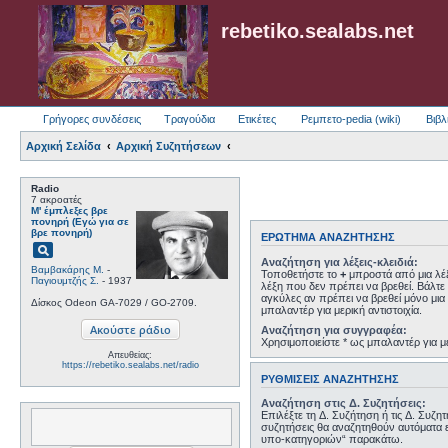
rebetiko.sealabs.net
Γρήγορες συνδέσεις
Τραγούδια
Ετικέτες
Ρεμπετο-pedia (wiki)
Βιβλ
Αρχική Σελίδα
Αρχική Συζητήσεων
Radio
7 ακροατές
Μ' έμπλεξες βρε
πονηρή (Εγώ για σε
βρε πονηρή)
ΕΡΏΤΗΜΑ ΑΝΑΖΉΤΗΣΗΣ
pageview
Αναζήτηση για λέξεις-κλειδιά:
Βαμβακάρης Μ.
-
Τοποθετήστε το
+
μπροστά από μια λέξ
Παγιουμτζής Σ.
- 1937
λέξη που δεν πρέπει να βρεθεί. Βάλτε 
αγκύλες αν πρέπει να βρεθεί μόνο μια 
Δίσκος Odeon GA-7029 / GO-2709.
μπαλαντέρ για μερική αντιστοιχία.
Αναζήτηση για συγγραφέα:
Χρησιμοποιείστε * ως μπαλαντέρ για με
Απευθείας:
https://rebetiko.sealabs.net/radio
ΡΥΘΜΊΣΕΙΣ ΑΝΑΖΉΤΗΣΗΣ
Αναζήτηση στις Δ. Συζητήσεις:
Επιλέξτε τη Δ. Συζήτηση ή τις Δ. Συζη
συζητήσεις θα αναζητηθούν αυτόματα 
υπο-κατηγοριών“ παρακάτω.