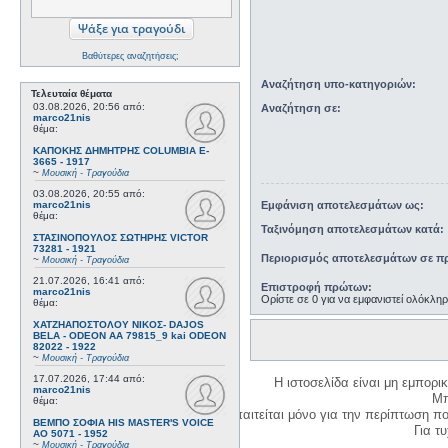
Βαθύτερες αναζητήσεις;
Αναζήτηση υπο-κατηγοριών:
Τελευταία θέματα
03.08.2026, 20:56
από:
Αναζήτηση σε:
marco21nis
θέμα:
ΚΑΠΟΚΗΣ ΔΗΜΗΤΡΗΣ COLUMBIA E-
3665 - 1917
~
Μουσική - Τραγούδια
03.08.2026, 20:55
από:
Εμφάνιση αποτελεσμάτων ως:
marco21nis
θέμα:
Ταξινόμηση αποτελεσμάτων κατά:
ΣΤΑΣΙΝΟΠΟΥΛΟΣ ΣΩΤΗΡΗΣ VICTOR
73281 - 1921
Περιορισμός αποτελεσμάτων σε πρ
~
Μουσική - Τραγούδια
21.07.2026, 16:41
από:
Επιστροφή πρώτων:
marco21nis
Ορίστε σε 0 για να εμφανιστεί ολόκλη
θέμα:
ΧΑΤΖΗΑΠΟΣΤΟΛΟΥ ΝΙΚΟΣ- DAJOS
BELA - ODEON AA 79815_9 kai ODEON
82022 - 1922
~
Μουσική - Τραγούδια
17.07.2026, 17:44
από:
Η ιστοσελίδα είναι μη εμπορι
marco21nis
Μπ
θέμα:
Η δημιουργία λογαριασμού απαιτείται μόνο για την περίπτωση π
ΒΕΜΠΟ ΣΟΦΙΑ HIS MASTER'S VOICE
Για τυχ
AO 5071 - 1952
~
Μουσική - Τραγούδια