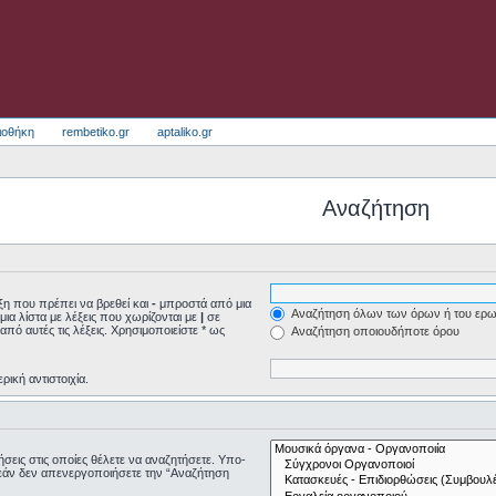
ιοθήκη
rembetiko.gr
aptaliko.gr
Αναζήτηση
η που πρέπει να βρεθεί και
-
μπροστά από μια
Αναζήτηση όλων των όρων ή του ερω
μια λίστα με λέξεις που χωρίζονται με
|
σε
από αυτές τις λέξεις. Χρησιμοποιείστε * ως
Αναζήτηση οποιουδήποτε όρου
ρική αντιστοιχία.
τήσεις στις οποίες θέλετε να αναζητήσετε. Υπο-
εάν δεν απενεργοποιήσετε την “Αναζήτηση