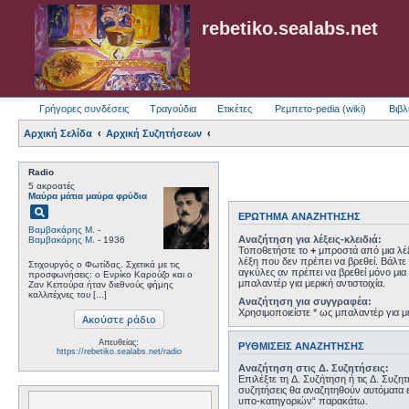
rebetiko.sealabs.net
Γρήγορες συνδέσεις
Τραγούδια
Ετικέτες
Ρεμπετο-pedia (wiki)
Βιβλ
Αρχική Σελίδα
Αρχική Συζητήσεων
Radio
5 ακροατές
Μαύρα μάτια μαύρα φρύδια
pageview
ΕΡΏΤΗΜΑ ΑΝΑΖΉΤΗΣΗΣ
Βαμβακάρης Μ.
-
Αναζήτηση για λέξεις-κλειδιά:
Βαμβακάρης Μ.
- 1936
Τοποθετήστε το
+
μπροστά από μια λέξ
λέξη που δεν πρέπει να βρεθεί. Βάλτε 
Στιχουργός ο Φωτίδας. Σχετικά με τις
αγκύλες αν πρέπει να βρεθεί μόνο μια 
προσφωνήσεις: o Ενρίκο Καρούζο και ο
μπαλαντέρ για μερική αντιστοιχία.
Ζαν Κεπούρα ήταν διεθνούς φήμης
καλλιτέχνες του [...]
Αναζήτηση για συγγραφέα:
Χρησιμοποιείστε * ως μπαλαντέρ για με
Απευθείας:
ΡΥΘΜΊΣΕΙΣ ΑΝΑΖΉΤΗΣΗΣ
https://rebetiko.sealabs.net/radio
Αναζήτηση στις Δ. Συζητήσεις:
Επιλέξτε τη Δ. Συζήτηση ή τις Δ. Συζη
συζητήσεις θα αναζητηθούν αυτόματα 
υπο-κατηγοριών“ παρακάτω.