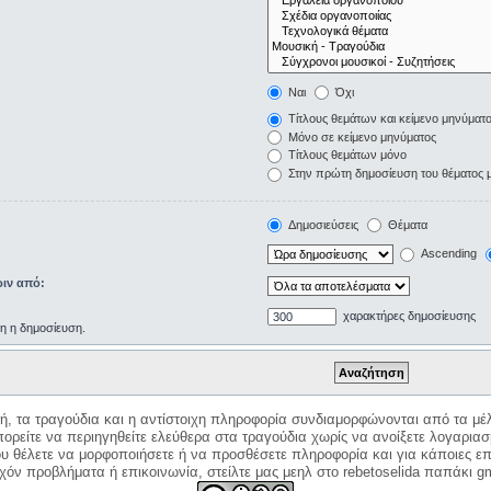
Ναι
Όχι
Τίτλους θεμάτων και κείμενο μηνύματ
Μόνο σε κείμενο μηνύματος
Τίτλους θεμάτων μόνο
Στην πρώτη δημοσίευση του θέματος 
Δημοσιεύσεις
Θέματα
Ascending
ιν από:
χαρακτήρες δημοσίευσης
ρη η δημοσίευση.
κή, τα τραγούδια και η αντίστοιχη πληροφορία συνδιαμορφώνονται από τα μέλ
ορείτε να περιηγηθείτε ελεύθερα στα τραγούδια χωρίς να ανοίξετε λογαριασ
ου θέλετε να μορφοποιήσετε ή να προσθέσετε πληροφορία και για κάποιες επ
όν προβλήματα ή επικοινωνία, στείλτε μας μεηλ στο rebetoselida παπάκι g