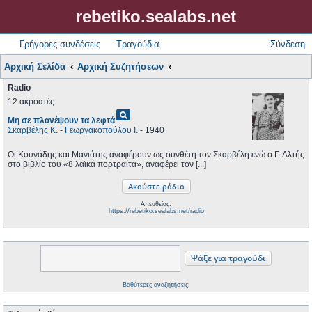
rebetiko.sealabs.net
Γρήγορες συνδέσεις
Τραγούδια
Σύνδεση
Αρχική Σελίδα
Αρχική Συζητήσεων
Radio
12 ακροατές
pageview
Μη σε πλανέψουν τα λεφτά
Σκαρβέλης Κ.
-
Γεωργακοπούλου Ι.
- 1940
Οι Κουνάδης και Μανιάτης αναφέρουν ως συνθέτη τον Σκαρβέλη ενώ ο Γ. Αλτής
στο βιβλίο του «8 λαϊκά πορτραίτα», αναφέρει τον [...]
Απευθείας:
https://rebetiko.sealabs.net/radio
Βαθύτερες αναζητήσεις;