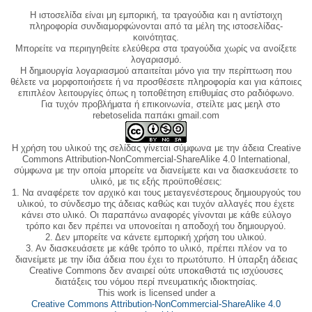
Η ιστοσελίδα είναι μη εμπορική, τα τραγούδια και η αντίστοιχη
πληροφορία συνδιαμορφώνονται από τα μέλη της ιστοσελίδας-
κοινότητας.
Μπορείτε να περιηγηθείτε ελεύθερα στα τραγούδια χωρίς να ανοίξετε
λογαριασμό.
Η δημιουργία λογαριασμού απαιτείται μόνο για την περίπτωση που
θέλετε να μορφοποιήσετε ή να προσθέσετε πληροφορία και για κάποιες
επιπλέον λειτουργίες όπως η τοποθέτηση επιθυμίας στο ραδιόφωνο.
Για τυχόν προβλήματα ή επικοινωνία, στείλτε μας μεηλ στο
rebetoselida παπάκι gmail.com
Η χρήση του υλικού της σελίδας γίνεται σύμφωνα με την άδεια Creative
Commons Attribution-NonCommercial-ShareAlike 4.0 International,
σύμφωνα με την οποία μπορείτε να διανείμετε και να διασκευάσετε το
υλικό, με τις εξής προϋποθέσεις:
1. Να αναφέρετε τον αρχικό και τους μεταγενέστερους δημιουργούς του
υλικού, το σύνδεσμο της άδειας καθώς και τυχόν αλλαγές που έχετε
κάνει στο υλικό. Οι παραπάνω αναφορές γίνονται με κάθε εύλογο
τρόπο και δεν πρέπει να υπονοείται η αποδοχή του δημιουργού.
2. Δεν μπορείτε να κάνετε εμπορική χρήση του υλικού.
3. Αν διασκευάσετε με κάθε τρόπο το υλικό, πρέπει πλέον να το
διανείμετε με την ίδια άδεια που έχει το πρωτότυπο. Η ύπαρξη άδειας
Creative Commons δεν αναιρεί ούτε υποκαθιστά τις ισχύουσες
διατάξεις του νόμου περί πνευματικής ιδιοκτησίας.
This work is licensed under a
Creative Commons Attribution-NonCommercial-ShareAlike 4.0