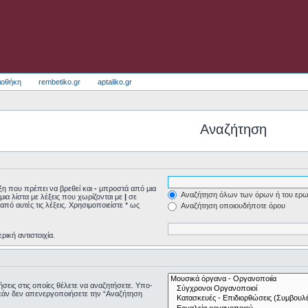
ιοθήκη
rembetiko.gr
aptaliko.gr
Αναζήτηση
η που πρέπει να βρεθεί και
-
μπροστά από μια
Αναζήτηση όλων των όρων ή του ερω
μια λίστα με λέξεις που χωρίζονται με
|
σε
από αυτές τις λέξεις. Χρησιμοποιείστε * ως
Αναζήτηση οποιουδήποτε όρου
ρική αντιστοιχία.
τήσεις στις οποίες θέλετε να αναζητήσετε. Υπο-
εάν δεν απενεργοποιήσετε την “Αναζήτηση