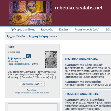
rebetiko.sealabs.net
Γρήγορες συνδέσεις
Τραγούδια
Ετικέτες
Ρεμπετο-pedia (wiki)
Βιβλ
Αρχική Σελίδα
Αρχική Συζητήσεων
Radio
9 ακροατές
pageview
Το βρήκα να το
ΕΡΏΤΗΜΑ ΑΝΑΖΉΤΗΣΗΣ
Μητσάκης Γ.
-
Γεωργακοπούλου Ι.
- 1946
Αναζήτηση για λέξεις-κλειδιά:
Τοποθετήστε το
+
μπροστά από μια λέξ
λέξη που δεν πρέπει να βρεθεί. Βάλτε 
Θεωρείται σαν...συνέχεια(!) του τραγουδιού:
αγκύλες αν πρέπει να βρεθεί μόνο μια 
«Το κομπολογάκι». Μπουζούκι ο Γιώργος
μπαλαντέρ για μερική αντιστοιχία.
Μητσάκης ("Δάσκαλος" ,''Καραντουζένι [...]
Αναζήτηση για συγγραφέα:
Χρησιμοποιείστε * ως μπαλαντέρ για με
Απευθείας:
https://rebetiko.sealabs.net/radio
ΡΥΘΜΊΣΕΙΣ ΑΝΑΖΉΤΗΣΗΣ
Αναζήτηση στις Δ. Συζητήσεις:
Επιλέξτε τη Δ. Συζήτηση ή τις Δ. Συζη
συζητήσεις θα αναζητηθούν αυτόματα 
υπο-κατηγοριών“ παρακάτω.