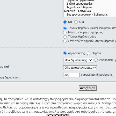
Ναι
Όχι
Τίτλους θεμάτων και κείμενο μηνύματ
Μόνο σε κείμενο μηνύματος
Τίτλους θεμάτων μόνο
Στην πρώτη δημοσίευση του θέματος 
Δημοσιεύσεις
Θέματα
Ascending
ιν από:
χαρακτήρες δημοσίευσης
ρη η δημοσίευση.
κή, τα τραγούδια και η αντίστοιχη πληροφορία συνδιαμορφώνονται από τα μέλ
ορείτε να περιηγηθείτε ελεύθερα στα τραγούδια χωρίς να ανοίξετε λογαριασ
ου θέλετε να μορφοποιήσετε ή να προσθέσετε πληροφορία και για κάποιες επ
όν προβλήματα ή επικοινωνία, στείλτε μας μεηλ στο rebetoselida παπάκι g