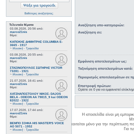
Βαθύτερες αναζητήσεις;
Τελευταία θέματα
Αναζήτηση υπο-κατηγοριών:
03.08.2026, 20:56
από:
marco21nis
Αναζήτηση σε:
θέμα:
ΚΑΠΟΚΗΣ ΔΗΜΗΤΡΗΣ COLUMBIA E-
3665 - 1917
~
Μουσική - Τραγούδια
03.08.2026, 20:55
από:
marco21nis
Εμφάνιση αποτελεσμάτων ως:
θέμα:
ΣΤΑΣΙΝΟΠΟΥΛΟΣ ΣΩΤΗΡΗΣ VICTOR
Ταξινόμηση αποτελεσμάτων κατά:
73281 - 1921
~
Μουσική - Τραγούδια
Περιορισμός αποτελεσμάτων σε πρ
21.07.2026, 16:41
από:
marco21nis
Επιστροφή πρώτων:
θέμα:
Ορίστε σε 0 για να εμφανιστεί ολόκλη
ΧΑΤΖΗΑΠΟΣΤΟΛΟΥ ΝΙΚΟΣ- DAJOS
BELA - ODEON AA 79815_9 kai ODEON
82022 - 1922
~
Μουσική - Τραγούδια
17.07.2026, 17:44
από:
marco21nis
Η ιστοσελίδα είναι μη εμπορι
θέμα:
Μπ
ΒΕΜΠΟ ΣΟΦΙΑ HIS MASTER'S VOICE
Η δημιουργία λογαριασμού απαιτείται μόνο για την περίπτωση π
AO 5071 - 1952
Για τυχ
~
Μουσική - Τραγούδια