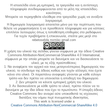
Η ιστοσελίδα είναι μη εμπορική, τα τραγούδια και η αντίστοιχη
πληροφορία συνδιαμορφώνονται από τα μέλη της ιστοσελίδας-
κοινότητας.
Μπορείτε να περιηγηθείτε ελεύθερα στα τραγούδια χωρίς να ανοίξετε
λογαριασμό.
Η δημιουργία λογαριασμού απαιτείται μόνο για την περίπτωση που
θέλετε να μορφοποιήσετε ή να προσθέσετε πληροφορία και για κάποιες
επιπλέον λειτουργίες όπως η τοποθέτηση επιθυμίας στο ραδιόφωνο.
Για τυχόν προβλήματα ή επικοινωνία, στείλτε μας μεηλ στο
rebetoselida παπάκι gmail.com
Η χρήση του υλικού της σελίδας γίνεται σύμφωνα με την άδεια Creative
Commons Attribution-NonCommercial-ShareAlike 4.0 International,
σύμφωνα με την οποία μπορείτε να διανείμετε και να διασκευάσετε το
υλικό, με τις εξής προϋποθέσεις:
1. Να αναφέρετε τον αρχικό και τους μεταγενέστερους δημιουργούς του
υλικού, το σύνδεσμο της άδειας καθώς και τυχόν αλλαγές που έχετε
κάνει στο υλικό. Οι παραπάνω αναφορές γίνονται με κάθε εύλογο
τρόπο και δεν πρέπει να υπονοείται η αποδοχή του δημιουργού.
2. Δεν μπορείτε να κάνετε εμπορική χρήση του υλικού.
3. Αν διασκευάσετε με κάθε τρόπο το υλικό, πρέπει πλέον να το
διανείμετε με την ίδια άδεια που έχει το πρωτότυπο. Η ύπαρξη άδειας
Creative Commons δεν αναιρεί ούτε υποκαθιστά τις ισχύουσες
διατάξεις του νόμου περί πνευματικής ιδιοκτησίας.
This work is licensed under a
Creative Commons Attribution-NonCommercial-ShareAlike 4.0