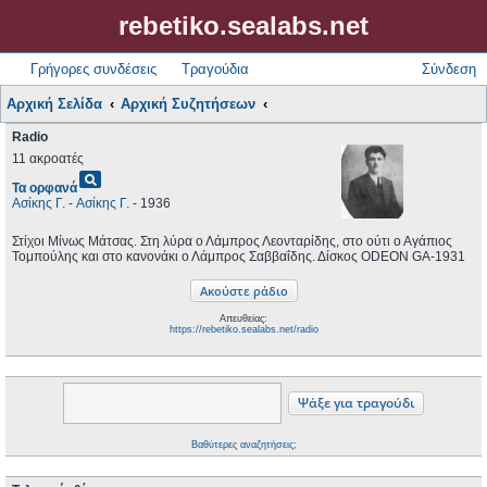
rebetiko.sealabs.net
Γρήγορες συνδέσεις
Τραγούδια
Σύνδεση
Αρχική Σελίδα
Αρχική Συζητήσεων
Radio
11 ακροατές
pageview
Τα ορφανά
Ασίκης Γ.
-
Ασίκης Γ.
- 1936
Στίχοι Μίνως Μάτσας. Στη λύρα ο Λάμπρος Λεονταρίδης, στο ούτι ο Αγάπιος
Τομπούλης και στο κανονάκι ο Λάμπρος Σαββαΐδης. Δίσκος ODEON GA-1931
Απευθείας:
https://rebetiko.sealabs.net/radio
Βαθύτερες αναζητήσεις;