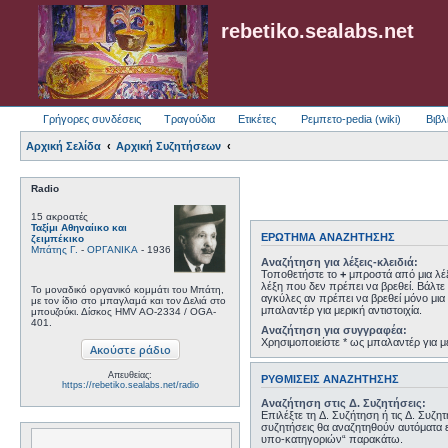
rebetiko.sealabs.net
Γρήγορες συνδέσεις
Τραγούδια
Ετικέτες
Ρεμπετο-pedia (wiki)
Βιβλ
Αρχική Σελίδα
Αρχική Συζητήσεων
Radio
15 ακροατές
Ταξίμι Αθηναίικο και
ΕΡΏΤΗΜΑ ΑΝΑΖΉΤΗΣΗΣ
ζειμπέκικο
Μπάτης Γ.
-
ΟΡΓΑΝΙΚΑ
- 1936
Αναζήτηση για λέξεις-κλειδιά:
Τοποθετήστε το
+
μπροστά από μια λέξ
λέξη που δεν πρέπει να βρεθεί. Βάλτε 
Το μοναδικό οργανικό κομμάτι του Μπάτη,
αγκύλες αν πρέπει να βρεθεί μόνο μια 
με τον ίδιο στο μπαγλαμά και τον Δελιά στο
μπαλαντέρ για μερική αντιστοιχία.
μπουζούκι. Δίσκος HMV AO-2334 / OGA-
401.
Αναζήτηση για συγγραφέα:
Χρησιμοποιείστε * ως μπαλαντέρ για με
Απευθείας:
ΡΥΘΜΊΣΕΙΣ ΑΝΑΖΉΤΗΣΗΣ
https://rebetiko.sealabs.net/radio
Αναζήτηση στις Δ. Συζητήσεις:
Επιλέξτε τη Δ. Συζήτηση ή τις Δ. Συζη
συζητήσεις θα αναζητηθούν αυτόματα 
υπο-κατηγοριών“ παρακάτω.