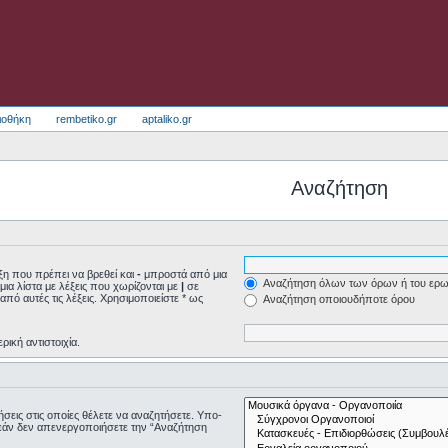
ιοθήκη
rembetiko.gr
aptaliko.gr
Αναζήτηση
η που πρέπει να βρεθεί και
-
μπροστά από μια
Αναζήτηση όλων των όρων ή του ερω
μια λίστα με λέξεις που χωρίζονται με
|
σε
από αυτές τις λέξεις. Χρησιμοποιείστε * ως
Αναζήτηση οποιουδήποτε όρου
ρική αντιστοιχία.
τήσεις στις οποίες θέλετε να αναζητήσετε. Υπο-
εάν δεν απενεργοποιήσετε την “Αναζήτηση