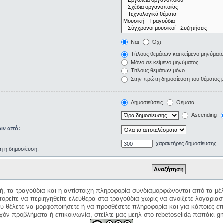
Ναι
Όχι
Τίτλους θεμάτων και κείμενο μηνύματ
Μόνο σε κείμενο μηνύματος
Τίτλους θεμάτων μόνο
Στην πρώτη δημοσίευση του θέματος 
Δημοσιεύσεις
Θέματα
Ascending
ιν από:
χαρακτήρες δημοσίευσης
ρη η δημοσίευση.
κή, τα τραγούδια και η αντίστοιχη πληροφορία συνδιαμορφώνονται από τα μέλ
ορείτε να περιηγηθείτε ελεύθερα στα τραγούδια χωρίς να ανοίξετε λογαριασ
ου θέλετε να μορφοποιήσετε ή να προσθέσετε πληροφορία και για κάποιες επ
όν προβλήματα ή επικοινωνία, στείλτε μας μεηλ στο rebetoselida παπάκι g