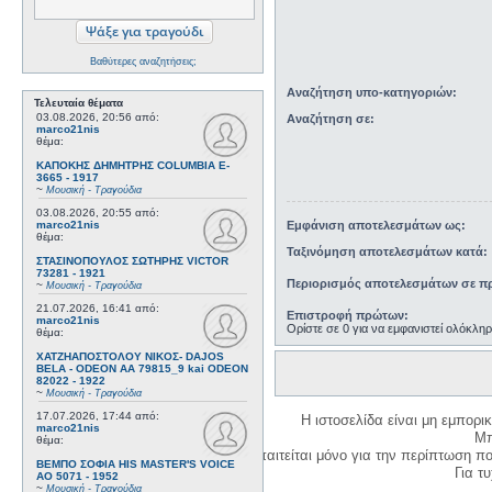
Βαθύτερες αναζητήσεις;
Αναζήτηση υπο-κατηγοριών:
Τελευταία θέματα
03.08.2026, 20:56
από:
Αναζήτηση σε:
marco21nis
θέμα:
ΚΑΠΟΚΗΣ ΔΗΜΗΤΡΗΣ COLUMBIA E-
3665 - 1917
~
Μουσική - Τραγούδια
03.08.2026, 20:55
από:
Εμφάνιση αποτελεσμάτων ως:
marco21nis
θέμα:
Ταξινόμηση αποτελεσμάτων κατά:
ΣΤΑΣΙΝΟΠΟΥΛΟΣ ΣΩΤΗΡΗΣ VICTOR
73281 - 1921
Περιορισμός αποτελεσμάτων σε πρ
~
Μουσική - Τραγούδια
21.07.2026, 16:41
από:
Επιστροφή πρώτων:
marco21nis
Ορίστε σε 0 για να εμφανιστεί ολόκλη
θέμα:
ΧΑΤΖΗΑΠΟΣΤΟΛΟΥ ΝΙΚΟΣ- DAJOS
BELA - ODEON AA 79815_9 kai ODEON
82022 - 1922
~
Μουσική - Τραγούδια
17.07.2026, 17:44
από:
Η ιστοσελίδα είναι μη εμπορι
marco21nis
Μπ
θέμα:
Η δημιουργία λογαριασμού απαιτείται μόνο για την περίπτωση π
ΒΕΜΠΟ ΣΟΦΙΑ HIS MASTER'S VOICE
Για τυχ
AO 5071 - 1952
~
Μουσική - Τραγούδια