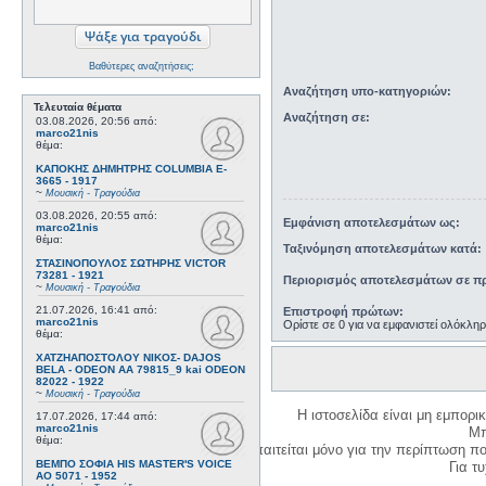
Βαθύτερες αναζητήσεις;
Αναζήτηση υπο-κατηγοριών:
Τελευταία θέματα
Αναζήτηση σε:
03.08.2026, 20:56
από:
marco21nis
θέμα:
ΚΑΠΟΚΗΣ ΔΗΜΗΤΡΗΣ COLUMBIA E-
3665 - 1917
~
Μουσική - Τραγούδια
03.08.2026, 20:55
από:
Εμφάνιση αποτελεσμάτων ως:
marco21nis
θέμα:
Ταξινόμηση αποτελεσμάτων κατά:
ΣΤΑΣΙΝΟΠΟΥΛΟΣ ΣΩΤΗΡΗΣ VICTOR
73281 - 1921
Περιορισμός αποτελεσμάτων σε πρ
~
Μουσική - Τραγούδια
21.07.2026, 16:41
από:
Επιστροφή πρώτων:
marco21nis
Ορίστε σε 0 για να εμφανιστεί ολόκλη
θέμα:
ΧΑΤΖΗΑΠΟΣΤΟΛΟΥ ΝΙΚΟΣ- DAJOS
BELA - ODEON AA 79815_9 kai ODEON
82022 - 1922
~
Μουσική - Τραγούδια
Η ιστοσελίδα είναι μη εμπορι
17.07.2026, 17:44
από:
marco21nis
Μπ
θέμα:
Η δημιουργία λογαριασμού απαιτείται μόνο για την περίπτωση π
ΒΕΜΠΟ ΣΟΦΙΑ HIS MASTER'S VOICE
Για τυχ
AO 5071 - 1952