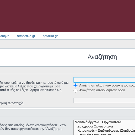
ιοθήκη
rembetiko.gr
aptaliko.gr
Αναζήτηση
η που πρέπει να βρεθεί και
-
μπροστά από μια
Αναζήτηση όλων των όρων ή του ερω
μια λίστα με λέξεις που χωρίζονται με
|
σε
από αυτές τις λέξεις. Χρησιμοποιείστε * ως
Αναζήτηση οποιουδήποτε όρου
ρική αντιστοιχία.
τήσεις στις οποίες θέλετε να αναζητήσετε. Υπο-
εάν δεν απενεργοποιήσετε την “Αναζήτηση