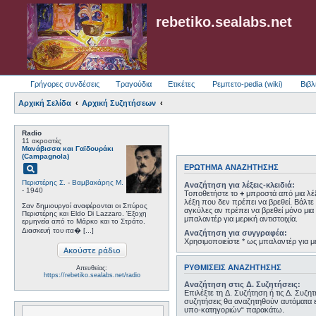
rebetiko.sealabs.net
Γρήγορες συνδέσεις
Τραγούδια
Ετικέτες
Ρεμπετο-pedia (wiki)
Βιβλ
Αρχική Σελίδα
Αρχική Συζητήσεων
Radio
11 ακροατές
Μανάβισσα και Γαϊδουράκι
(Campagnola)
pageview
ΕΡΏΤΗΜΑ ΑΝΑΖΉΤΗΣΗΣ
Περιστέρης Σ.
-
Βαμβακάρης Μ.
Αναζήτηση για λέξεις-κλειδιά:
- 1940
Τοποθετήστε το
+
μπροστά από μια λέξ
λέξη που δεν πρέπει να βρεθεί. Βάλτε 
Σαν δημιουργοί αναφέρονται οι Σπύρος
αγκύλες αν πρέπει να βρεθεί μόνο μια 
Περιστέρης και Eldo Di Lazzaro. Έξοχη
μπαλαντέρ για μερική αντιστοιχία.
ερμηνεία από το Μάρκο και το Στράτο.
Διασκευή του ιτα� [...]
Αναζήτηση για συγγραφέα:
Χρησιμοποιείστε * ως μπαλαντέρ για με
ΡΥΘΜΊΣΕΙΣ ΑΝΑΖΉΤΗΣΗΣ
Απευθείας:
https://rebetiko.sealabs.net/radio
Αναζήτηση στις Δ. Συζητήσεις:
Επιλέξτε τη Δ. Συζήτηση ή τις Δ. Συζη
συζητήσεις θα αναζητηθούν αυτόματα 
υπο-κατηγοριών“ παρακάτω.