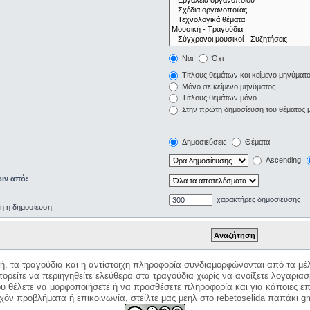
Ναι
Όχι
Τίτλους θεμάτων και κείμενο μηνύματ
Μόνο σε κείμενο μηνύματος
Τίτλους θεμάτων μόνο
Στην πρώτη δημοσίευση του θέματος 
Δημοσιεύσεις
Θέματα
Ascending
ιν από:
χαρακτήρες δημοσίευσης
ρη η δημοσίευση.
κή, τα τραγούδια και η αντίστοιχη πληροφορία συνδιαμορφώνονται από τα μέλ
ορείτε να περιηγηθείτε ελεύθερα στα τραγούδια χωρίς να ανοίξετε λογαριασ
ου θέλετε να μορφοποιήσετε ή να προσθέσετε πληροφορία και για κάποιες επ
όν προβλήματα ή επικοινωνία, στείλτε μας μεηλ στο rebetoselida παπάκι g