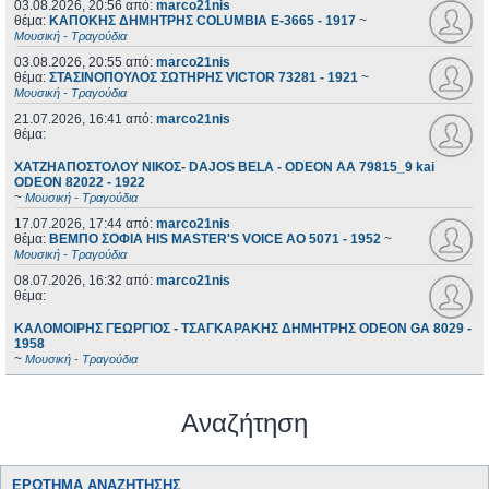
03.08.2026, 20:56
από:
marco21nis
θέμα:
ΚΑΠΟΚΗΣ ΔΗΜΗΤΡΗΣ COLUMBIA E-3665 - 1917
~
Μουσική - Τραγούδια
03.08.2026, 20:55
από:
marco21nis
θέμα:
ΣΤΑΣΙΝΟΠΟΥΛΟΣ ΣΩΤΗΡΗΣ VICTOR 73281 - 1921
~
Μουσική - Τραγούδια
21.07.2026, 16:41
από:
marco21nis
θέμα:
ΧΑΤΖΗΑΠΟΣΤΟΛΟΥ ΝΙΚΟΣ- DAJOS BELA - ODEON AA 79815_9 kai
ODEON 82022 - 1922
~
Μουσική - Τραγούδια
17.07.2026, 17:44
από:
marco21nis
θέμα:
ΒΕΜΠΟ ΣΟΦΙΑ HIS MASTER'S VOICE AO 5071 - 1952
~
Μουσική - Τραγούδια
08.07.2026, 16:32
από:
marco21nis
θέμα:
ΚΑΛΟΜΟΙΡΗΣ ΓΕΩΡΓΙΟΣ - ΤΣΑΓΚΑΡΑΚΗΣ ΔΗΜΗΤΡΗΣ ODEON GA 8029 -
1958
~
Μουσική - Τραγούδια
Αναζήτηση
ΕΡΏΤΗΜΑ ΑΝΑΖΉΤΗΣΗΣ