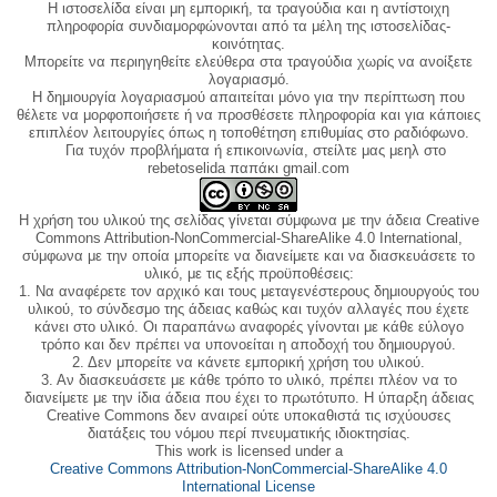
Η ιστοσελίδα είναι μη εμπορική, τα τραγούδια και η αντίστοιχη
πληροφορία συνδιαμορφώνονται από τα μέλη της ιστοσελίδας-
κοινότητας.
Μπορείτε να περιηγηθείτε ελεύθερα στα τραγούδια χωρίς να ανοίξετε
λογαριασμό.
Η δημιουργία λογαριασμού απαιτείται μόνο για την περίπτωση που
θέλετε να μορφοποιήσετε ή να προσθέσετε πληροφορία και για κάποιες
επιπλέον λειτουργίες όπως η τοποθέτηση επιθυμίας στο ραδιόφωνο.
Για τυχόν προβλήματα ή επικοινωνία, στείλτε μας μεηλ στο
rebetoselida παπάκι gmail.com
Η χρήση του υλικού της σελίδας γίνεται σύμφωνα με την άδεια Creative
Commons Attribution-NonCommercial-ShareAlike 4.0 International,
σύμφωνα με την οποία μπορείτε να διανείμετε και να διασκευάσετε το
υλικό, με τις εξής προϋποθέσεις:
1. Να αναφέρετε τον αρχικό και τους μεταγενέστερους δημιουργούς του
υλικού, το σύνδεσμο της άδειας καθώς και τυχόν αλλαγές που έχετε
κάνει στο υλικό. Οι παραπάνω αναφορές γίνονται με κάθε εύλογο
τρόπο και δεν πρέπει να υπονοείται η αποδοχή του δημιουργού.
2. Δεν μπορείτε να κάνετε εμπορική χρήση του υλικού.
3. Αν διασκευάσετε με κάθε τρόπο το υλικό, πρέπει πλέον να το
διανείμετε με την ίδια άδεια που έχει το πρωτότυπο. Η ύπαρξη άδειας
Creative Commons δεν αναιρεί ούτε υποκαθιστά τις ισχύουσες
διατάξεις του νόμου περί πνευματικής ιδιοκτησίας.
This work is licensed under a
Creative Commons Attribution-NonCommercial-ShareAlike 4.0
International License