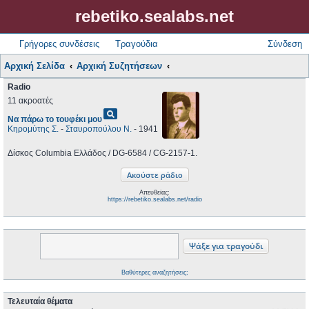
rebetiko.sealabs.net
Γρήγορες συνδέσεις
Τραγούδια
Σύνδεση
Αρχική Σελίδα
Αρχική Συζητήσεων
Radio
11 ακροατές
pageview
Να πάρω το τουφέκι μου
Κηρομύτης Σ.
-
Σταυροπούλου Ν.
- 1941
Δίσκος Columbia Ελλάδος / DG-6584 / CG-2157-1.
Απευθείας:
https://rebetiko.sealabs.net/radio
Βαθύτερες αναζητήσεις;
Τελευταία θέματα