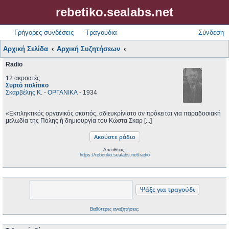
rebetiko.sealabs.net
Γρήγορες συνδέσεις
Τραγούδια
Σύνδεση
Αρχική Σελίδα
Αρχική Συζητήσεων
Radio
12 ακροατές
Συρτό πολίτικο
Σκαρβέλης Κ.
-
ΟΡΓΑΝΙΚΑ
- 1934
«Εκπληκτικός οργανικός σκοπός, αδιευκρίνιστο αν πρόκειται για παραδοσιακή
μελωδία της Πόλης ή δημιουργία του Κώστα Σκαρ [...]
Απευθείας:
https://rebetiko.sealabs.net/radio
Βαθύτερες αναζητήσεις;