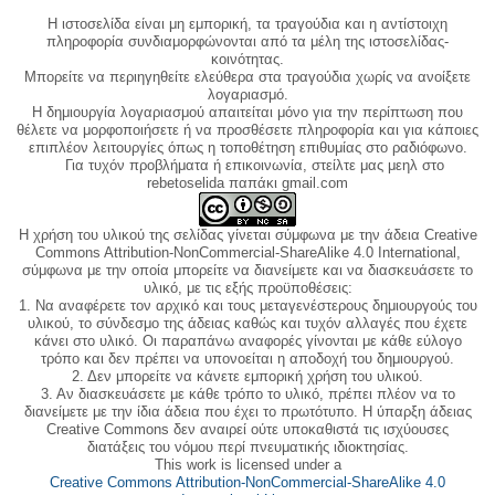
Η ιστοσελίδα είναι μη εμπορική, τα τραγούδια και η αντίστοιχη
πληροφορία συνδιαμορφώνονται από τα μέλη της ιστοσελίδας-
κοινότητας.
Μπορείτε να περιηγηθείτε ελεύθερα στα τραγούδια χωρίς να ανοίξετε
λογαριασμό.
Η δημιουργία λογαριασμού απαιτείται μόνο για την περίπτωση που
θέλετε να μορφοποιήσετε ή να προσθέσετε πληροφορία και για κάποιες
επιπλέον λειτουργίες όπως η τοποθέτηση επιθυμίας στο ραδιόφωνο.
Για τυχόν προβλήματα ή επικοινωνία, στείλτε μας μεηλ στο
rebetoselida παπάκι gmail.com
Η χρήση του υλικού της σελίδας γίνεται σύμφωνα με την άδεια Creative
Commons Attribution-NonCommercial-ShareAlike 4.0 International,
σύμφωνα με την οποία μπορείτε να διανείμετε και να διασκευάσετε το
υλικό, με τις εξής προϋποθέσεις:
1. Να αναφέρετε τον αρχικό και τους μεταγενέστερους δημιουργούς του
υλικού, το σύνδεσμο της άδειας καθώς και τυχόν αλλαγές που έχετε
κάνει στο υλικό. Οι παραπάνω αναφορές γίνονται με κάθε εύλογο
τρόπο και δεν πρέπει να υπονοείται η αποδοχή του δημιουργού.
2. Δεν μπορείτε να κάνετε εμπορική χρήση του υλικού.
3. Αν διασκευάσετε με κάθε τρόπο το υλικό, πρέπει πλέον να το
διανείμετε με την ίδια άδεια που έχει το πρωτότυπο. Η ύπαρξη άδειας
Creative Commons δεν αναιρεί ούτε υποκαθιστά τις ισχύουσες
διατάξεις του νόμου περί πνευματικής ιδιοκτησίας.
This work is licensed under a
Creative Commons Attribution-NonCommercial-ShareAlike 4.0