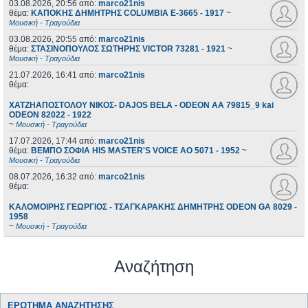
03.08.2026, 20:56
από:
marco21nis
θέμα:
ΚΑΠΟΚΗΣ ΔΗΜΗΤΡΗΣ COLUMBIA E-3665 - 1917
~
Μουσική - Τραγούδια
03.08.2026, 20:55
από:
marco21nis
θέμα:
ΣΤΑΣΙΝΟΠΟΥΛΟΣ ΣΩΤΗΡΗΣ VICTOR 73281 - 1921
~
Μουσική - Τραγούδια
21.07.2026, 16:41
από:
marco21nis
θέμα:
ΧΑΤΖΗΑΠΟΣΤΟΛΟΥ ΝΙΚΟΣ- DAJOS BELA - ODEON AA 79815_9 kai
ODEON 82022 - 1922
~
Μουσική - Τραγούδια
17.07.2026, 17:44
από:
marco21nis
θέμα:
ΒΕΜΠΟ ΣΟΦΙΑ HIS MASTER'S VOICE AO 5071 - 1952
~
Μουσική - Τραγούδια
08.07.2026, 16:32
από:
marco21nis
θέμα:
ΚΑΛΟΜΟΙΡΗΣ ΓΕΩΡΓΙΟΣ - ΤΣΑΓΚΑΡΑΚΗΣ ΔΗΜΗΤΡΗΣ ODEON GA 8029 -
1958
~
Μουσική - Τραγούδια
Αναζήτηση
ΕΡΏΤΗΜΑ ΑΝΑΖΉΤΗΣΗΣ