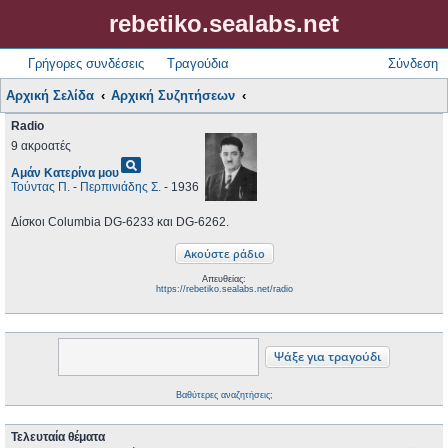
rebetiko.sealabs.net
Γρήγορες συνδέσεις
Τραγούδια
Σύνδεση
Αρχική Σελίδα
Αρχική Συζητήσεων
Radio
9 ακροατές
pageview
Αμάν Κατερίνα μου
Τούντας Π.
-
Περπινιάδης Σ.
- 1936
Δίσκοι Columbia DG-6233 και DG-6262.
Απευθείας:
https://rebetiko.sealabs.net/radio
Βαθύτερες αναζητήσεις;
Τελευταία θέματα