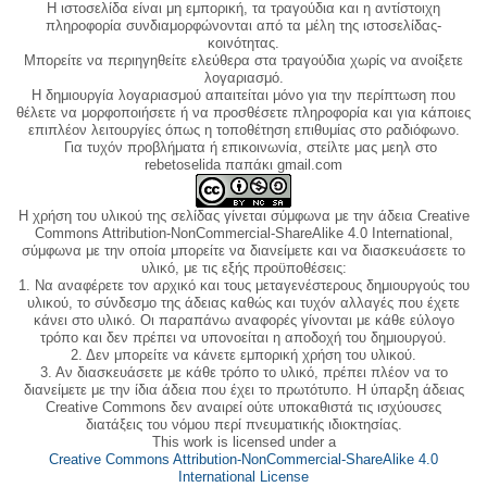
Η ιστοσελίδα είναι μη εμπορική, τα τραγούδια και η αντίστοιχη
πληροφορία συνδιαμορφώνονται από τα μέλη της ιστοσελίδας-
κοινότητας.
Μπορείτε να περιηγηθείτε ελεύθερα στα τραγούδια χωρίς να ανοίξετε
λογαριασμό.
Η δημιουργία λογαριασμού απαιτείται μόνο για την περίπτωση που
θέλετε να μορφοποιήσετε ή να προσθέσετε πληροφορία και για κάποιες
επιπλέον λειτουργίες όπως η τοποθέτηση επιθυμίας στο ραδιόφωνο.
Για τυχόν προβλήματα ή επικοινωνία, στείλτε μας μεηλ στο
rebetoselida παπάκι gmail.com
Η χρήση του υλικού της σελίδας γίνεται σύμφωνα με την άδεια Creative
Commons Attribution-NonCommercial-ShareAlike 4.0 International,
σύμφωνα με την οποία μπορείτε να διανείμετε και να διασκευάσετε το
υλικό, με τις εξής προϋποθέσεις:
1. Να αναφέρετε τον αρχικό και τους μεταγενέστερους δημιουργούς του
υλικού, το σύνδεσμο της άδειας καθώς και τυχόν αλλαγές που έχετε
κάνει στο υλικό. Οι παραπάνω αναφορές γίνονται με κάθε εύλογο
τρόπο και δεν πρέπει να υπονοείται η αποδοχή του δημιουργού.
2. Δεν μπορείτε να κάνετε εμπορική χρήση του υλικού.
3. Αν διασκευάσετε με κάθε τρόπο το υλικό, πρέπει πλέον να το
διανείμετε με την ίδια άδεια που έχει το πρωτότυπο. Η ύπαρξη άδειας
Creative Commons δεν αναιρεί ούτε υποκαθιστά τις ισχύουσες
διατάξεις του νόμου περί πνευματικής ιδιοκτησίας.
This work is licensed under a
Creative Commons Attribution-NonCommercial-ShareAlike 4.0
International License