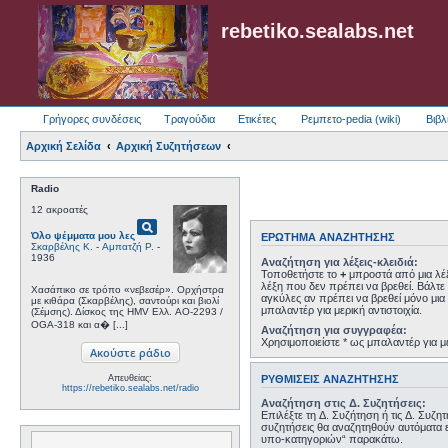
rebetiko.sealabs.net
Γρήγορες συνδέσεις
Τραγούδια
Ετικέτες
Ρεμπετο-pedia (wiki)
Βιβλ
Αρχική Σελίδα
Αρχική Συζητήσεων
Radio
12 ακροατές
pageview
Όλο ψέμματα μου λες
ΕΡΏΤΗΜΑ ΑΝΑΖΉΤΗΣΗΣ
Σκαρβέλης Κ.
-
Αμπατζή Ρ.
-
1936
Αναζήτηση για λέξεις-κλειδιά:
Τοποθετήστε το
+
μπροστά από μια λέξ
λέξη που δεν πρέπει να βρεθεί. Βάλτε 
Χασάπικο σε τρόπο «νεβεσέρ». Ορχήστρα
αγκύλες αν πρέπει να βρεθεί μόνο μια 
με κιθάρα (Σκαρβέλης), σαντούρι και βιολί
μπαλαντέρ για μερική αντιστοιχία.
(Σέμσης). Δίσκος της HMV Ελλ. AO-2293 /
OGA-318 και α� [...]
Αναζήτηση για συγγραφέα:
Χρησιμοποιείστε * ως μπαλαντέρ για με
ΡΥΘΜΊΣΕΙΣ ΑΝΑΖΉΤΗΣΗΣ
Απευθείας:
https://rebetiko.sealabs.net/radio
Αναζήτηση στις Δ. Συζητήσεις:
Επιλέξτε τη Δ. Συζήτηση ή τις Δ. Συζη
συζητήσεις θα αναζητηθούν αυτόματα 
υπο-κατηγοριών“ παρακάτω.