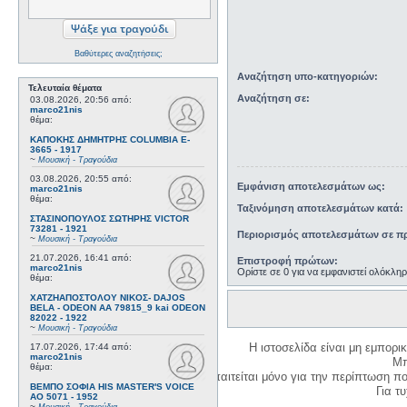
Βαθύτερες αναζητήσεις;
Αναζήτηση υπο-κατηγοριών:
Τελευταία θέματα
Αναζήτηση σε:
03.08.2026, 20:56
από:
marco21nis
θέμα:
ΚΑΠΟΚΗΣ ΔΗΜΗΤΡΗΣ COLUMBIA E-
3665 - 1917
~
Μουσική - Τραγούδια
03.08.2026, 20:55
από:
Εμφάνιση αποτελεσμάτων ως:
marco21nis
θέμα:
Ταξινόμηση αποτελεσμάτων κατά:
ΣΤΑΣΙΝΟΠΟΥΛΟΣ ΣΩΤΗΡΗΣ VICTOR
73281 - 1921
Περιορισμός αποτελεσμάτων σε πρ
~
Μουσική - Τραγούδια
21.07.2026, 16:41
από:
Επιστροφή πρώτων:
marco21nis
Ορίστε σε 0 για να εμφανιστεί ολόκλη
θέμα:
ΧΑΤΖΗΑΠΟΣΤΟΛΟΥ ΝΙΚΟΣ- DAJOS
BELA - ODEON AA 79815_9 kai ODEON
82022 - 1922
~
Μουσική - Τραγούδια
Η ιστοσελίδα είναι μη εμπορι
17.07.2026, 17:44
από:
marco21nis
Μπ
θέμα:
Η δημιουργία λογαριασμού απαιτείται μόνο για την περίπτωση π
ΒΕΜΠΟ ΣΟΦΙΑ HIS MASTER'S VOICE
Για τυχ
AO 5071 - 1952
~