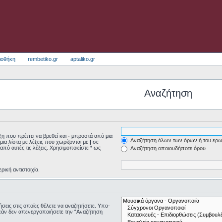
ιοθήκη
rembetiko.gr
aptaliko.gr
Αναζήτηση
η που πρέπει να βρεθεί και
-
μπροστά από μια
Αναζήτηση όλων των όρων ή του ερω
μια λίστα με λέξεις που χωρίζονται με
|
σε
από αυτές τις λέξεις. Χρησιμοποιείστε * ως
Αναζήτηση οποιουδήποτε όρου
ρική αντιστοιχία.
τήσεις στις οποίες θέλετε να αναζητήσετε. Υπο-
εάν δεν απενεργοποιήσετε την “Αναζήτηση