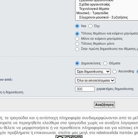
Ναι
Όχι
Τίτλους θεμάτων και κείμενο μηνύματ
Μόνο σε κείμενο μηνύματος
Τίτλους θεμάτων μόνο
Στην πρώτη δημοσίευση του θέματος 
Δημοσιεύσεις
Θέματα
Ascending
ιν από:
χαρακτήρες δημοσίευσης
ρη η δημοσίευση.
κή, τα τραγούδια και η αντίστοιχη πληροφορία συνδιαμορφώνονται από τα μέλ
ορείτε να περιηγηθείτε ελεύθερα στα τραγούδια χωρίς να ανοίξετε λογαριασ
ου θέλετε να μορφοποιήσετε ή να προσθέσετε πληροφορία και για κάποιες επ
όν προβλήματα ή επικοινωνία, στείλτε μας μεηλ στο rebetoselida παπάκι g